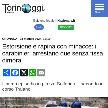
Edizione locale
IlNazionale.it
Radio
ABBONATI
CRONACA
-
23 maggio 2024
, 12:19
Estorsione e rapina con minacce: i
carabinieri arrestano due senza fissa
dimora
Condividi
Facebook
X
WhatsApp
Email
Il primo episodio in piazza Solferino, il secondo in
corso Traiano