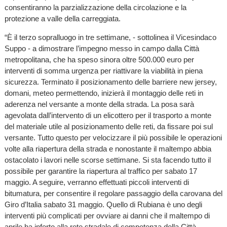
consentiranno la parzializzazione della circolazione e la
protezione a valle della carreggiata.
“È il terzo sopralluogo in tre settimane, - sottolinea il Vicesindaco
Suppo - a dimostrare l’impegno messo in campo dalla Città
metropolitana, che ha speso sinora oltre 500.000 euro per
interventi di somma urgenza per riattivare la viabilità in piena
sicurezza. Terminato il posizionamento delle barriere new jersey,
domani, meteo permettendo, inizierà il montaggio delle reti in
aderenza nel versante a monte della strada. La posa sarà
agevolata dall’intervento di un elicottero per il trasporto a monte
del materiale utile al posizionamento delle reti, da fissare poi sul
versante. Tutto questo per velocizzare il più possibile le operazioni
volte alla riapertura della strada e nonostante il maltempo abbia
ostacolato i lavori nelle scorse settimane. Si sta facendo tutto il
possibile per garantire la riapertura al traffico per sabato 17
maggio. A seguire, verranno effettuati piccoli interventi di
bitumatura, per consentire il regolare passaggio della carovana del
Giro d’Italia sabato 31 maggio. Quello di Rubiana è uno degli
interventi più complicati per ovviare ai danni che il maltempo di
aprile ha inferto alla rete stradale di competenza della Città