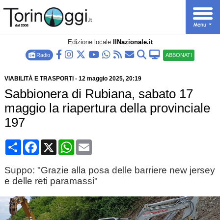
Edizione locale
IlNazionale.it
Radio
ABBONATI
VIABILITÀ E TRASPORTI
-
12 maggio 2025
, 20:19
Sabbionera di Rubiana, sabato 17
maggio la riapertura della provinciale
197
Condividi
Facebook
X
WhatsApp
Email
Suppo: "Grazie alla posa delle barriere new jersey
e delle reti paramassi"