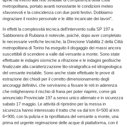
metropolitana, portato avanti nonostante le condizioni meteo
sfavorevoli e la coincidenza con due ponti festivi. Dobbiamo
ringraziare il nostro personale e le ditte incaricate dei lavori”.
In effetti la complessità tecnica dell’intervento sulla SP 197 a
Sabbionera di Rubiana è notevole, poiché, dopo aver completato
le necessarie verifiche tecniche, la Direzione Viabilità 2 della Città
metropolitana di Torino ha eseguito il disgaggio dei massi ancora
suscettibili di scendere a valle dal versante a monte. Sono state
effettuate le indagini sismiche a rifrazione e le indagini geofisiche
finalizzate alla caratterizzazione lito-stratigrafica ed idrogeologica
del versante instabile. Sono anche state effettuate le prove di
estrazione dei chiodi per il corretto dimensionamento degli
ancoraggi definitivi, che serviranno a fissare le reti in aderenza
che mitigheranno il rischio di frana per poter riaprire, come già
annunciato Provinciale 197 a senso unico alternato e in sicurezza
sabato 17 maggio. Le attività di ripristino per la messa in
sicurezza hanno interessato il tratto che va dal km 6+500 al km
6+900, con la pulizia e la riprofilatura del versante a monte, una
prima ed urgente regimazione delle acque di piattaforma, con il