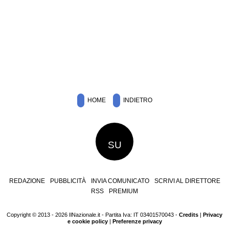
HOME
INDIETRO
SU
REDAZIONE
PUBBLICITÀ
INVIA COMUNICATO
SCRIVI AL DIRETTORE
RSS
PREMIUM
Copyright © 2013 - 2026 IlNazionale.it - Partita Iva: IT 03401570043 -
Credits
|
Privacy
e cookie policy
|
Preferenze privacy