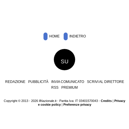
HOME
INDIETRO
SU
REDAZIONE
PUBBLICITÀ
INVIA COMUNICATO
SCRIVI AL DIRETTORE
RSS
PREMIUM
Copyright © 2013 - 2026 IlNazionale.it - Partita Iva: IT 03401570043 -
Credits
|
Privacy
e cookie policy
|
Preferenze privacy