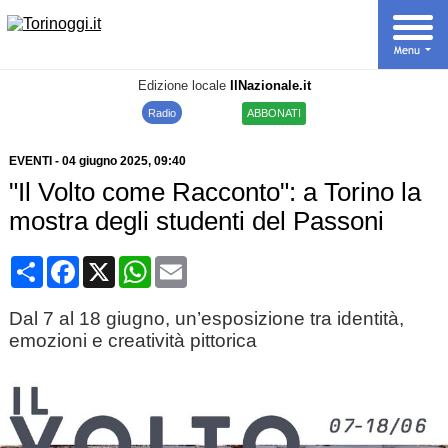
Edizione locale
IlNazionale.it
Radio
ABBONATI
EVENTI
-
04 giugno 2025
, 09:40
"Il Volto come Racconto": a Torino la
mostra degli studenti del Passoni
Condividi
Facebook
X
WhatsApp
Email
Dal 7 al 18 giugno, un’esposizione tra identità,
emozioni e creatività pittorica