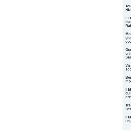
Tou
Niz
L'O
ina
Rai
Mon
giu
coo
Oss
un'
San
Vis
sco
Ber
mos
Il 
du 
cre
Tra
l'e
Il 
un 