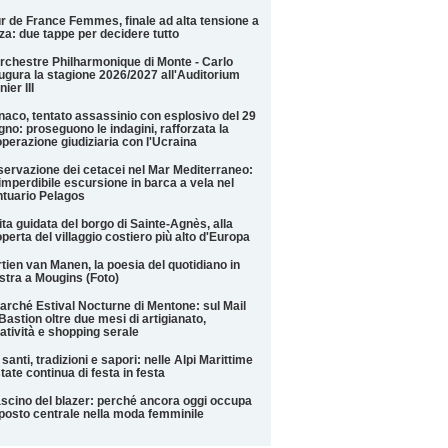
r de France Femmes, finale ad alta tensione a
za: due tappe per decidere tutto
rchestre Philharmonique di Monte - Carlo
ugura la stagione 2026/2027 all'Auditorium
nier III
aco, tentato assassinio con esplosivo del 29
gno: proseguono le indagini, rafforzata la
perazione giudiziaria con l'Ucraina
ervazione dei cetacei nel Mar Mediterraneo:
imperdibile escursione in barca a vela nel
tuario Pelagos
ita guidata del borgo di Sainte-Agnès, alla
perta del villaggio costiero più alto d'Europa
tien van Manen, la poesia del quotidiano in
tra a Mougins (Foto)
Marché Estival Nocturne di Mentone: sul Mail
Bastion oltre due mesi di artigianato,
atività e shopping serale
 santi, tradizioni e sapori: nelle Alpi Marittime
state continua di festa in festa
fascino del blazer: perché ancora oggi occupa
posto centrale nella moda femminile