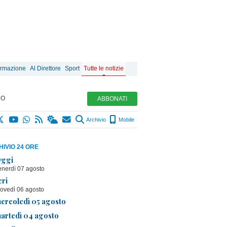
ormazione
Al Direttore
Sport
Tutte le notizie
MO
ABBONATI
Archivio
Mobile
IVIO 24 ORE
ggi
enerdì 07 agosto
eri
iovedì 06 agosto
ercoledì 05 agosto
artedì 04 agosto