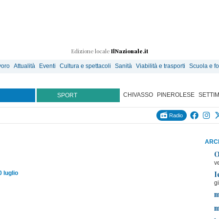
Edizione locale
IlNazionale.it
voro
Attualità
Eventi
Cultura e spettacoli
Sanità
Viabilità e trasporti
Scuola e f
CHIVASSO
PINEROLESE
SETTI
SPORT
Radio
ARCH
O
v
I
 luglio
g
m
m