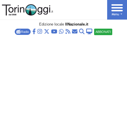
Edizione locale
IlNazionale.it
Radio
ABBONATI