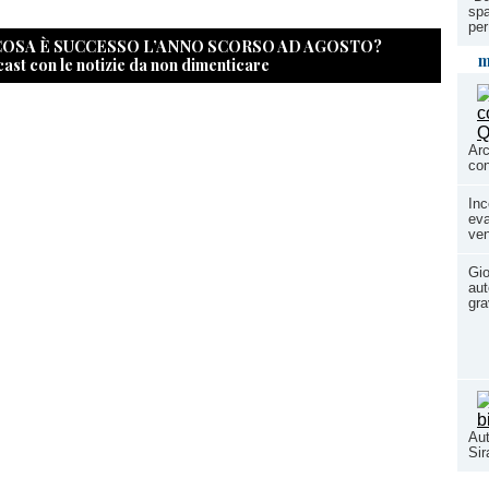
spa
per
 COSA È SUCCESSO L’ANNO SCORSO AD AGOSTO?
m
cast con le notizie da non dimenticare
Arc
con
Inc
eva
ven
Gio
aut
gr
Aut
Si