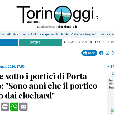
Edizione locale
IlNazionale.it
voro
Attualità
Eventi
Cultura e spettacoli
Sanità
Viabilità e trasporti
Scuola e f
CHIVASSO
PINEROLESE
SETTI
SPORT
Radio
nnaio 2026, 17:50
IN B
sotto i portici di Porta
g
Inc
: "Sono anni che il portico
vit
fer
o dai clochard"
book
X
Print
WhatsApp
Email