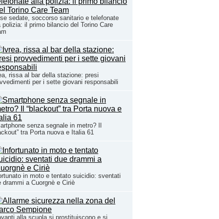
se sedate, soccorso sanitario e telefonate
a polizia: il primo bilancio del Torino Care
am
ea, rissa al bar della stazione: presi
vvedimenti per i sette giovani responsabili
rtphone senza segnale in metro? Il
ackout” tra Porta nuova e Italia 61
ortunato in moto e tentato suicidio: sventati
 drammi a Cuorgnè e Ciriè
vanti alla scuola si prostituiscono e si