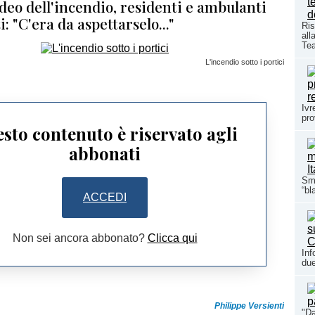
video dell'incendio, residenti e ambulanti
: "C'era da aspettarselo..."
Ris
all
Te
L'incendio sotto i portici
Ivr
pro
sto contenuto è riservato agli
abbonati
Sma
“bl
ACCEDI
Non sei ancora abbonato?
Clicca qui
Inf
due
Philippe Versienti
"Da