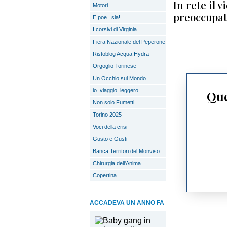
In rete il 
Motori
preoccupati
E poe...sia!
I corsivi di Virginia
Fiera Nazionale del Peperone
Ristoblog Acqua Hydra
Orgoglio Torinese
Un Occhio sul Mondo
io_viaggio_leggero
Que
Non solo Fumetti
Torino 2025
Voci della crisi
Gusto e Gusti
Banca Territori del Monviso
Chirurgia dell'Anima
Copertina
ACCADEVA UN ANNO FA