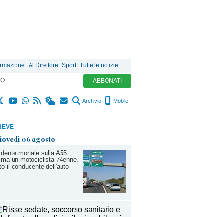
ormazione
Al Direttore
Sport
Tutte le notizie
MO
ABBONATI
Archivio
Mobile
REVE
iovedì 06 agosto
idente mortale sulla A55:
tima un motociclista 74enne,
ito il conducente dell'auto