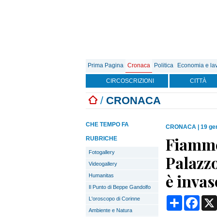
Prima Pagina
Cronaca
Politica
Economia e la
CIRCOSCRIZIONI
CITTÀ
/
CRONACA
CHE TEMPO FA
CRONACA
|
19 ge
Fiamme 
RUBRICHE
Fotogallery
Palazzo
Videogallery
è invas
Humanitas
Il Punto di Beppe Gandolfo
Condividi
Face
L'oroscopo di Corinne
Ambiente e Natura