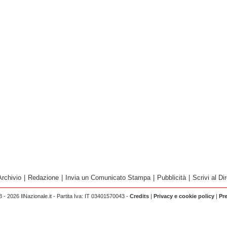
Archivio
|
Redazione
|
Invia un Comunicato Stampa
|
Pubblicità
|
Scrivi al Dir
 - 2026 IlNazionale.it - Partita Iva: IT 03401570043 -
Credits
|
Privacy e cookie policy
|
Pr