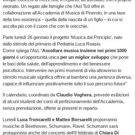
neonato. Un regalo alle famiglie che l’Asl To3 offre in
collaborazione all’Accademia di Musica di Pinerolo, in una fase
della loro esistenza – quella della nascita di un figlio – in cui si
ascolta più con il cuore che con le orecchie.
Parte lunedì 26 gennaio il progetto ‘Musica dal Principio’, nato
dallo stimolo del primario di Pediatria Luca Roasio.
Come spiega l’Asl, “
Ascoltare musica insieme nei primi 1000
giorni
è un’opportunità unica
per un miglior sviluppo
che pone
le basi della salute, dell’apprendimento e del benessere
psicofisico. Intervenire nei primi momenti di vita attraverso lo
stimolo musicale significa offrire al bambino una
partenza
diversa,
capace di influenzare positivamente tutto il suo percorso futuro”
Il calendario, coordinato da
Claudio Voghera
, prevede esibizioni
di alcuni studenti dei corsi di perfezionamento dell’Accademia,
senza prenotazione, offerte ai presenti in reparto.
Lunedì
Luca Troncarelli e Matteo Borsarelli
proporranno
musiche di Beethoven, Schumann, Ravel. Schumann sarà
protagonista anche del concerto dell’8 febbraio di
Chiara Di