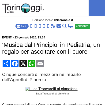
Edizione locale
IlNazionale.it
Radio
ABBONATI
EVENTI
-
23 gennaio 2026
, 13:34
‘Musica dal Principio’ in Pediatria, un
regalo per ascoltare con il cuore
Condividi
Facebook
X
WhatsApp
Email
Cinque concerti di mezz’ora nel reparto
dell’Agnelli di Pinerolo
Luca Troncarelli al pianoforte
Cinque concerti di mezz’ora, in reparto, da ascoltare con il proprio