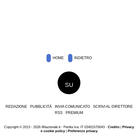
HOME
INDIETRO
SU
REDAZIONE
PUBBLICITÀ
INVIA COMUNICATO
SCRIVI AL DIRETTORE
RSS
PREMIUM
Copyright © 2013 - 2026 IlNazionale.it - Partita Iva: IT 03401570043 -
Credits
|
Privacy
e cookie policy
|
Preferenze privacy