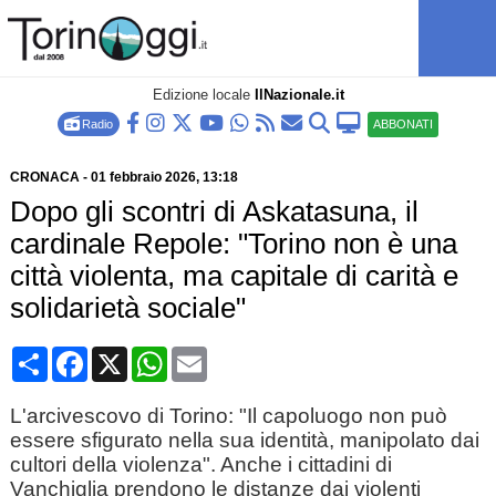
Edizione locale
IlNazionale.it
Radio
ABBONATI
CRONACA
-
01 febbraio 2026
, 13:18
Dopo gli scontri di Askatasuna, il
cardinale Repole: "Torino non è una
città violenta, ma capitale di carità e
solidarietà sociale"
Condividi
Facebook
X
WhatsApp
Email
L'arcivescovo di Torino: "Il capoluogo non può
essere sfigurato nella sua identità, manipolato dai
cultori della violenza". Anche i cittadini di
Vanchiglia prendono le distanze dai violenti