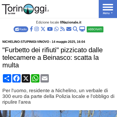
Edizione locale
IlNazionale.it
Radio
ABBONATI
NICHELINO-STUPINIGI-VINOVO
-
14 maggio 2025
, 16:04
"Furbetto dei rifiuti" pizzicato dalle
telecamere a Beinasco: scatta la
multa
Condividi
Facebook
X
WhatsApp
Email
Per l'uomo, residente a Nichelino, un verbale di
300 euro da parte della Polizia locale e l'obbligo di
ripulire l'area