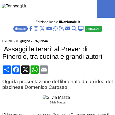
Edizione locale
IlNazionale.it
Radio
ABBONATI
EVENTI
-
03 giugno 2026
, 09:44
‘Assaggi letterari’ al Prever di
Pinerolo, tra cucina e grandi autori
Condividi
Facebook
X
WhatsApp
Email
Oggi la presentazione del libro nato da un’idea del
piscinese Domenico Carosso
Silvia Mazza
L’idea era venuta al piscinese Domenico Carosso, scomparso il