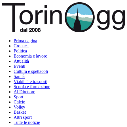
Prima pagina
Cronaca
Politica
Economia e lavoro
Attualità
Eventi
Cultura e spettacoli
Sanità
Viabilità e trasporti
Scuola e formazione
Al Direttore
Sport
Calcio
Volley
Basket
Altri sport
Tutte le notizie