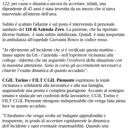
122: per cause e dinamica ancora da accertare, infatti, una
dipendente di 45 anni è stata investita da un mezzo che si stava
muovendo all'interno dell'area.
Subito è scattato l'allarme e sul posto è intervenuto il personale
sanitario del
118 di Azienda Zero
. La paziente, che ha riportato
diverse fratture, è stata subito stabilizzata. Quindi è stata trasportata
in ambulanza all'ospedale Giovanni Bosco in codice rosso.
"
In riferimento all’incidente che si è verificato questa mattina
-
fanno sapere da Gtt -
l’azienda - nell’esprimere vicinanza alla
collega - informa che sta seguendo l’evolversi della situazione con
la massima attenzione. Sono in corso gli accertamenti necessari a
chiarire l’esatta dinamica di quanto accaduto"
.
CGIL Torino
e
FILT CGIL Piemonte
esprimono la totale
vicinanza e solidarietà alla lavoratrice e alla sua famiglia,
augurandole una pronta e completa guarigione. Accanto al sostegno
umano e sindacale nei confronti della lavoratrice, CGIL Torino e
FILT CGIL Piemonte ritengono indispensabile che venga fatta piena
luce su quanto accaduto.
"Chiediamo che venga svolta un’indagine approfondita e
trasparente, in grado di accertare rapidamente la dinamica
dell’incidente e ogni eventuale responsabilità. Quando una