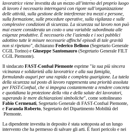
lavoratrice viene investita da un mezzo all’interno del proprio luogo
di lavoro è necessario interrogarsi con rigore sull’organizzazione
delle attività, sulla gestione delle interferenze tra mezzi e persone,
sulla formazione, sulle procedure operative, sulla vigilanza e sulle
complessive condizioni di sicurezza. La sicurezza sul lavoro non può
mai essere considerata un costo o una variabile subordinata alle
esigenze produttive. È necessario che l’azienda e i soci pubblici
adottino tutte le misure necessarie affinché episodi di tale gravità
non si ripetano",
dichiarano
Federico Bellono
(Segretario Generale
CGIL Torino) e
Giuseppe Santomauro
(Segretario Generale FILT
CGIL Piemonte).
Il sindacato
FAST-Confsal Piemonte
esprime "
la sua più sincera
vicinanza e solidarietà alla lavoratrice e alla sua famiglia,
formulando auguri per una rapida e completa guarigione. La tutela
della sicurezza sul posto di lavoro rappresenta una priorità assoluta
per FAST-Confsal, che si impegna costantemente a rendere concreta
e quotidiana la protezione della vita e della salute dei lavoratori,
superando le mere dichiarazioni simboliche
", come sottolineano
Fabio Cermenati
, Segretario Generale di FAST-Confsal Piemonte,
e
Faranda Roberto
, Segretario del Dipartimento Mobilità del
Piemonte.
La dipendente investita in deposito è stata sottoposta ad un lungo
intervento che ha permesso di salvare gli arti. È fuori pericolo e nei