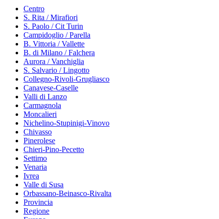
Centro
S. Rita / Mirafiori
S. Paolo / Cit Turin
Campidoglio / Parella
B. Vittoria / Vallette
B. di Milano / Falchera
Aurora / Vanchiglia
S. Salvario / Lingotto
Collegno-Rivoli-Grugliasco
Canavese-Caselle
Valli di Lanzo
Carmagnola
Moncalieri
Nichelino-Stupinigi-Vinovo
Chivasso
Pinerolese
Chieri-Pino-Pecetto
Settimo
Venaria
Ivrea
Valle di Susa
Orbassano-Beinasco-Rivalta
Provincia
Regione