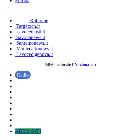
Europa
Rubriche
Targatocn.it
Lavocediasti.it
Savonanews.it
Sanremonews.it
Montecarlonews.it
Lavocedigenova.it
Edizione locale
IlNazionale.it
Radio
ABBONATI