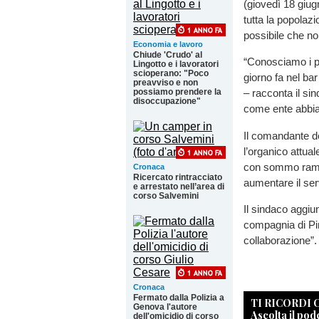
(giovedì 18 giu
tutta la popolaz
possibile che no
Economia e lavoro
Chiude 'Crudo' al
“Conosciamo i p
Lingotto e i lavoratori
scioperano: "Poco
giorno fa nel ba
preavviso e non
possiamo prendere la
– racconta il s
disoccupazione"
come ente abbiam
Il comandante de
l’organico attual
con sommo ramma
Cronaca
Ricercato rintracciato
aumentare il ser
e arrestato nell’area di
corso Salvemini
Il sindaco aggiun
compagnia di Pi
collaborazione”.
Cronaca
Fermato dalla Polizia a
TI RICORDI
Genova l'autore
Ascolta il pod
dell'omicidio di corso