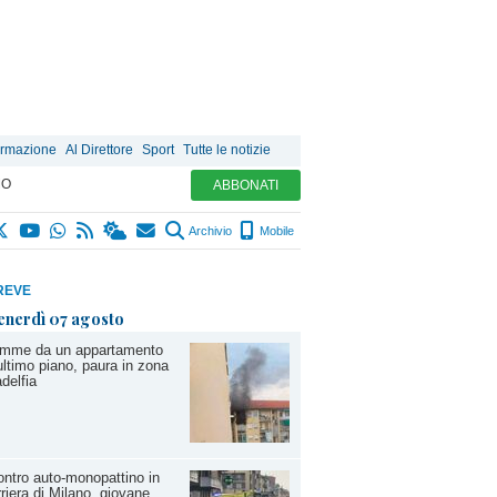
ormazione
Al Direttore
Sport
Tutte le notizie
MO
ABBONATI
Archivio
Mobile
REVE
enerdì 07 agosto
amme da un appartamento
'ultimo piano, paura in zona
adelfia
ntro auto-monopattino in
riera di Milano, giovane