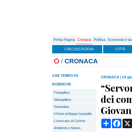
Prima Pagina
Cronaca
Politica
Economia e la
CIRCOSCRIZIONI
CITTÀ
/
CRONACA
CHE TEMPO FA
CRONACA
|
19 gi
“Servon
RUBRICHE
Fotogallery
dei co
Videogallery
Giovan
Humanitas
Il Punto di Beppe Gandolfo
Condividi
Face
L'oroscopo di Corinne
Ambiente e Natura