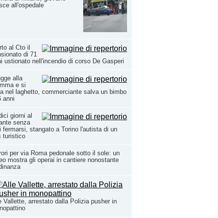
isce all'ospedale
to al Cto il
sionato di 71
i ustionato nell'incendio di corso De Gasperi
gge alla
mma e si
fa nel laghetto, commerciante salva un bimbo
6 anni
ici giorni al
ante senza
 fermarsi, stangato a Torino l'autista di un
 turistico
ori per via Roma pedonale sotto il sole: un
eo mostra gli operai in cantiere nonostante
rdinanza
e Vallette, arrestato dalla Polizia pusher in
nopattino