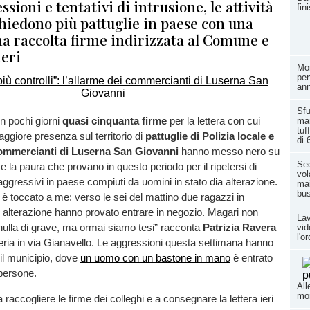
sioni e tentativi di intrusione, le attività
fin
hiedono più pattuglie in paese con una
na raccolta firme indirizzata al Comune e
ieri
Mor
pen
ann
Sfu
n pochi giorni
quasi cinquanta firme
per la lettera con cui
ma
tuf
giore presenza sul territorio di
pattuglie di Polizia locale e
di 
commercianti di Luserna San Giovanni
hanno messo nero su
Sed
 e la paura che provano in questo periodo per il ripetersi di
vol
gressivi in paese compiuti da uomini in stato dia alterazione.
mai
bus
 toccato a me: verso le sei del mattino due ragazzi in
i alterazione hanno provato entrare in negozio. Magari non
Lav
nulla di grave, ma ormai siamo tesi” racconta
Patrizia Ravera
vid
l'o
eria in via Gianavello. Le aggressioni questa settimana hanno
il municipio, dove
un uomo con un bastone in mano
è entrato
persone.
All
mo
raccogliere le firme dei colleghi e a consegnare la lettera ieri