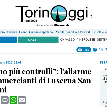
Edizione locale
IlNazionale.it
voro
Attualità
Eventi
Cultura e spettacoli
Sanità
Viabilità e trasporti
Scuola e f
CHIVASSO
PINEROLESE
SETTI
SPORT
Radio
ugno 2026, 13:03
IN B
o più controlli”: l’allarme
v
Fi
mmercianti di Luserna San
all
Fil
ni
book
X
Print
WhatsApp
Email
Sco
Bar