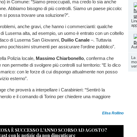
gno) in Comune: “Siamo preoccupati, ma credo lo sia anche
ione. Abbiamo bisogno di più controlli. Siamo un paese piccolo:
n si possa trovare una soluzione?”.
Lin
app
roblemi, anche gravi, che hanno i commercianti: qualche
r di Luserna alta, ad esempio, un uomo è entrato con un coltello
indaco di Luserna San Giovanni,
Duilio Canale
–. Tuttavia
o pochissimi strumenti per assicurare l’ordine pubblico”.
Aut
La 
lla Polizia locale,
Massimo Chiarbonello
, conferma che
mon
e non permette di svolgere più controlli sul territorio: “E lo dico
ver
rico: con le forze di cui dispongo attualmente non posso
vizio esterno”.
ge che proverà a interpellare i Carabinieri: “Sentirò la
nerolo e il comando di Torino per chiedere una maggiore
Elisa Rollino
 COSA È SUCCESSO L’ANNO SCORSO AD AGOSTO?
cast con le notizie da non dimenticare