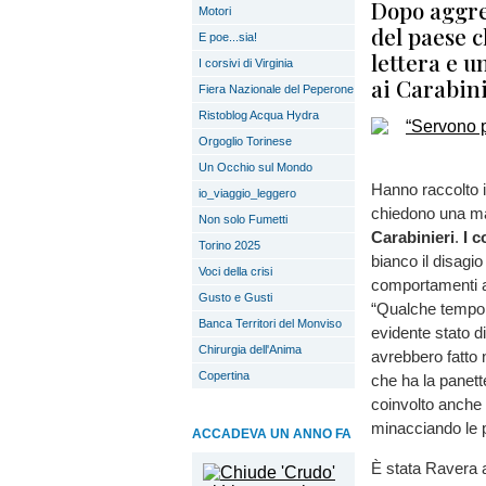
Dopo aggres
Motori
del paese c
E poe...sia!
lettera e u
I corsivi di Virginia
ai Carabin
Fiera Nazionale del Peperone
Ristoblog Acqua Hydra
Orgoglio Torinese
Un Occhio sul Mondo
Hanno raccolto i
io_viaggio_leggero
chiedono una mag
Non solo Fumetti
Carabinieri
.
I 
Torino 2025
bianco il disagio
Voci della crisi
comportamenti ag
Gusto e Gusti
“Qualche tempo è
Banca Territori del Monviso
evidente stato d
Chirurgia dell'Anima
avrebbero fatto 
Copertina
che ha la panett
coinvolto anche 
minacciando le 
ACCADEVA UN ANNO FA
È stata Ravera a 