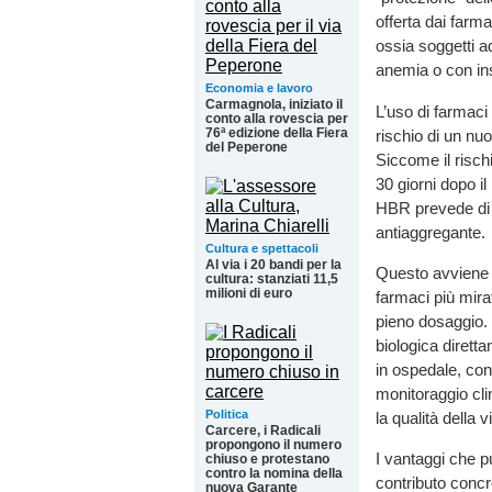
offerta dai farma
ossia soggetti a
anemia o con ins
Economia e lavoro
Carmagnola, iniziato il
L’uso di farmaci 
conto alla rovescia per
76ª edizione della Fiera
rischio di un nuo
del Peperone
Siccome il rischi
30 giorni dopo i
HBR prevede di p
antiaggregante.
Cultura e spettacoli
Al via i 20 bandi per la
Questo avviene t
cultura: stanziati 11,5
milioni di euro
farmaci più mira
pieno dosaggio. 
biologica diretta
in ospedale, con 
monitoraggio cli
Politica
la qualità della 
Carcere, i Radicali
propongono il numero
I vantaggi che p
chiuso e protestano
contro la nomina della
contributo concre
nuova Garante