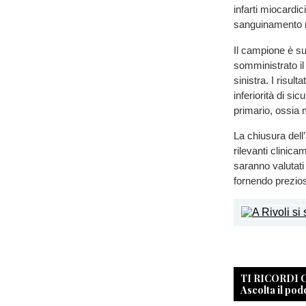
infarti miocardic
sanguinamento m
Il campione è su
somministrato il
sinistra. I risult
inferiorità di sic
primario, ossia 
La chiusura dell’
rilevanti clinic
saranno valutati 
fornendo preziosi
TI RICORDI
Ascolta il pod