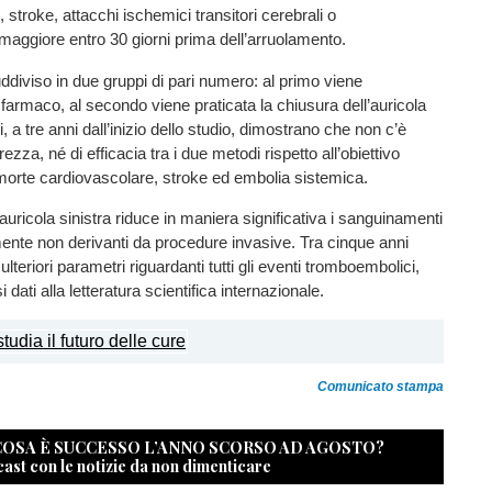
i, stroke, attacchi ischemici transitori cerebrali o
aggiore entro 30 giorni prima dell’arruolamento.
ddiviso in due gruppi di pari numero: al primo viene
 farmaco, al secondo viene praticata la chiusura dell’auricola
ati, a tre anni dall’inizio dello studio, dimostrano che non c’è
urezza, né di efficacia tra i due metodi rispetto all’obiettivo
morte cardiovascolare, stroke ed embolia sistemica.
auricola sinistra riduce in maniera significativa i sanguinamenti
amente non derivanti da procedure invasive. Tra cinque anni
ulteriori parametri riguardanti tutti gli eventi tromboembolici,
 dati alla letteratura scientifica internazionale.
Comunicato stampa
 COSA È SUCCESSO L’ANNO SCORSO AD AGOSTO?
cast con le notizie da non dimenticare