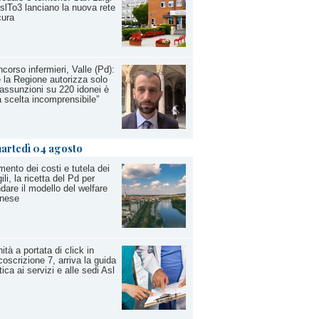
slTo3 lanciano la nuova rete
cura
corso infermieri, Valle (Pd):
 la Regione autorizza solo
assunzioni su 220 idonei è
 scelta incomprensibile”
artedì 04 agosto
ento dei costi e tutela dei
gili, la ricetta del Pd per
ndare il modello del welfare
inese
ità a portata di click in
coscrizione 7, arriva la guida
tica ai servizi e alle sedi Asl