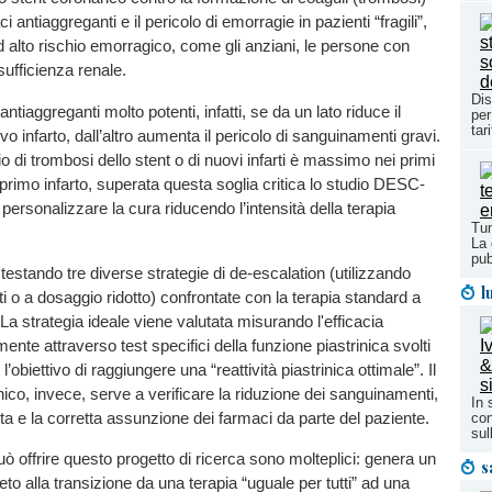
ci antiaggreganti e il pericolo di emorragie in pazienti “fragili”,
d alto rischio emorragico, come gli anziani, le persone con
ufficienza renale.
Dis
antiaggreganti molto potenti, infatti, se da un lato riduce il
per
tari
vo infarto, dall’altro aumenta il pericolo di sanguinamenti gravi.
o di trombosi dello stent o di nuovi infarti è massimo nei primi
l primo infarto, superata questa soglia critica lo studio DESC-
ersonalizzare la cura riducendo l’intensità della terapia
Tum
La 
pub
estando tre diverse strategie di de-escalation (utilizzando
l
ti o a dosaggio ridotto) confrontate con la terapia standard a
La strategia ideale viene valutata misurando l'efficacia
mente attraverso test specifici della funzione piastrinica svolti
l’obiettivo di raggiungere una “reattività piastrinica ottimale”. Il
nico, invece, serve a verificare la riduzione dei sanguinamenti,
In 
vita e la corretta assunzione dei farmaci da parte del paziente.
con
sul
uò offrire questo progetto di ricerca sono molteplici: genera un
s
to alla transizione da una terapia “uguale per tutti” ad una