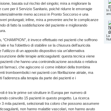
sione, basata sul rischio del singolo; mira a migliorare la
le cure per il Servizio Sanitario, poiché ridurre le emorragie
In 
an
 potenzialmente meno accessi in Pronto Soccorso e una
coveri prolungati; infine, mira a prevenire anche le complicanze
do di fatto la soddisfazione del paziente e migliorando
ura.
La 
Nut
o, “CHAMPION”, è invece effettuato nei pazienti che soffrono
triale e ha l’obiettivo di stabilire se la chiusura dell’auricola
 l’utilizzo di un apposito dispositivo sia un’alternativa
assunzione delle terapie anticoagulanti: questa tecnica viene
ei pazienti che hanno una controindicazione assoluta o relativa
uesti farmaci, che agiscono sì come inibitori della trombina
nti tromboembolici nei pazienti con fibrillazione atriale, ma
 l’aderenza alla terapia da parte dei pazienti e i
oli è tra le prime sei strutture in Europa per numero di
endo coinvolto 15 pazienti in questo progetto. La ricerca
 3 mila pazienti, selezionati tra coloro che possono assumere
nticoagulanti, non hanno malattie vascolari, non hanno avuto