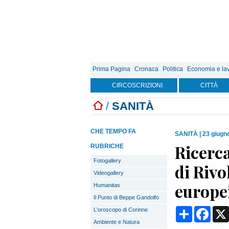
Prima Pagina
Cronaca
Politica
Economia e la
CIRCOSCRIZIONI
CITTÀ
/
SANITÀ
CHE TEMPO FA
SANITÀ
|
23 giugn
Ricerca
RUBRICHE
Fotogallery
di Rivo
Videogallery
europe
Humanitas
Il Punto di Beppe Gandolfo
Condividi
Face
L'oroscopo di Corinne
Ambiente e Natura