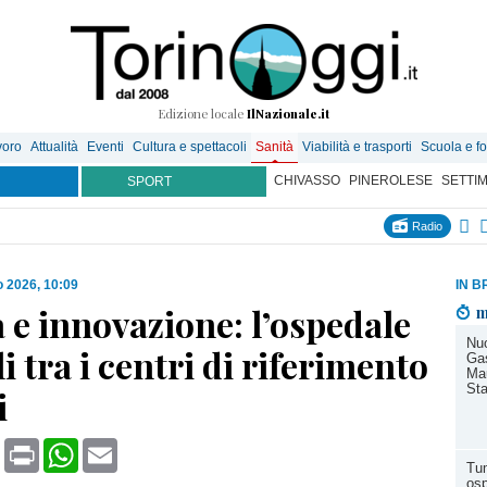
Edizione locale
IlNazionale.it
voro
Attualità
Eventi
Cultura e spettacoli
Sanità
Viabilità e trasporti
Scuola e f
CHIVASSO
PINEROLESE
SETTI
SPORT
Radio
o 2026, 10:09
IN B
 e innovazione: l’ospedale
m
Nuo
li tra i centri di riferimento
Gas
Mau
Sta
i
book
X
Print
WhatsApp
Email
Tum
osp