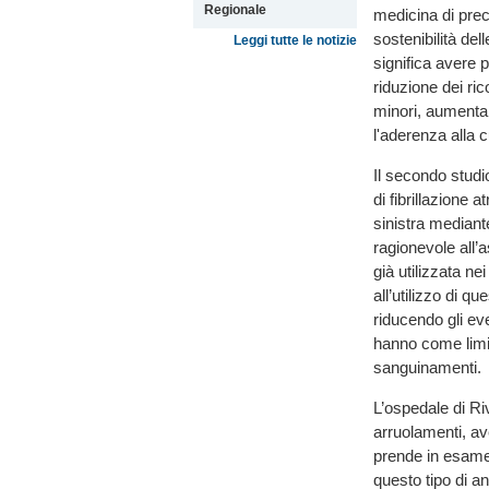
Regionale
medicina di preci
sostenibilità del
Leggi tutte le notizie
significa avere
riduzione dei ri
minori, aumentan
l'aderenza alla c
Il secondo studi
di fibrillazione a
sinistra mediante
ragionevole all’
già utilizzata n
all’utilizzo di q
riducendo gli eve
hanno come limiti
sanguinamenti.
L’ospedale di Riv
arruolamenti, av
prende in esame
questo tipo di a