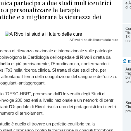
ica partecipa a due studi multicentrici
e A
di 
o a personalizzare le terapie
iche e a migliorare la sicurezza dei
Con
“Se
18 
A Rivoli si studia il futuro delle cure
una
icerca di rilevanza nazionale e internazionale sulle patologie
coinvolgono la Cardiologia dell’ospedale di
Rivoli
diretta da
m
bella
e, più precisamente, l’Emodinamica, confermando il
Aum
Asl To3 nella ricerca clinica. Si tratta di due studi che, per
fra
i, affrontano il tema della coagulazione del sangue e dell’utilizzo
bli
tor
coagulanti-antiaggreganti.
udio “DESC-HBR”, promosso dall’Università degli Studi di
nvolge 200 pazienti a livello nazionale e un network di centri
San
iani: l’Ospedale di Rivoli risulta uno dei protagonisti tra i centri
Cir
pra
 numero di arruolamenti.
studio è quello di trovare un perfetto equilibrio tra la
lo stent coronarico contro la formazione di coaguli (trombosi)