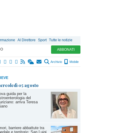
ormazione
Al Direttore
Sport
Tutte le notizie
MO
ABBONATI
Archivio
Mobile
REVE
ercoledì 05 agosto
va guida per la
troenterologia del
riziano: arriva Teresa
iano
ori, barriere abbattute tra
edale e territorio: San Luigi