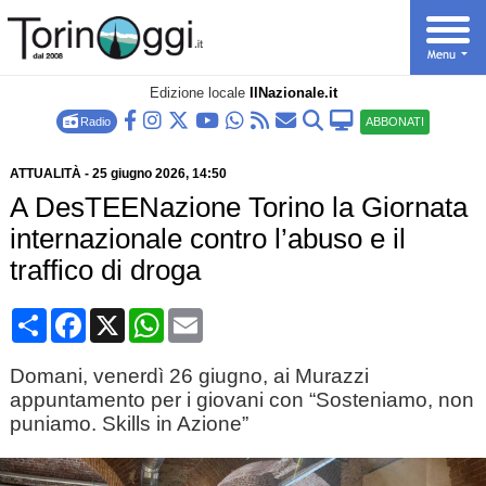
Edizione locale
IlNazionale.it
Radio
ABBONATI
ATTUALITÀ
-
25 giugno 2026
, 14:50
A DesTEENazione Torino la Giornata
internazionale contro l’abuso e il
traffico di droga
Condividi
Facebook
X
WhatsApp
Email
Domani, venerdì 26 giugno, ai Murazzi
appuntamento per i giovani con “Sosteniamo, non
puniamo. Skills in Azione”