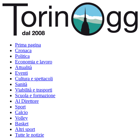
Prima pagina
Cronaca
Politica
Economia e lavoro
Attualità
Eventi
Cultura e spettacoli
Sanità
Viabilità e trasporti
Scuola e formazione
Al Direttore
Sport
Calcio
Volley
Basket
Altri sport
Tutte le notizie