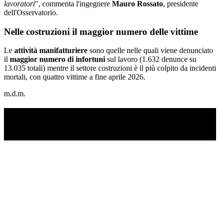
lavoratori
", commenta l'ingegnere
Mauro Rossato
, presidente
dell'Osservatorio.
Nelle costruzioni il maggior numero delle vittime
Le
attività manifatturiere
sono quelle nelle quali viene denunciato
il
maggior numero di infortuni
sul lavoro (1.632 denunce su
13.035 totali) mentre il settore costruzioni è il più colpito da incidenti
mortali, con quattro vittime a fine aprile 2026.
m.d.m.
TI RICORDI COSA È SUCCESSO L’ANNO
SCORSO AD AGOSTO?
Ascolta il podcast con le notizie da non dimenticare