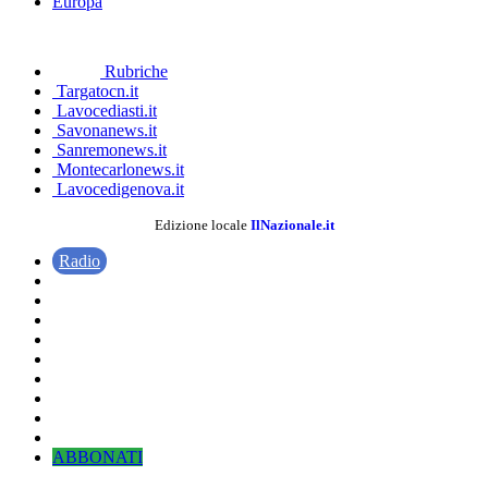
Europa
Rubriche
Targatocn.it
Lavocediasti.it
Savonanews.it
Sanremonews.it
Montecarlonews.it
Lavocedigenova.it
Edizione locale
IlNazionale.it
Radio
ABBONATI