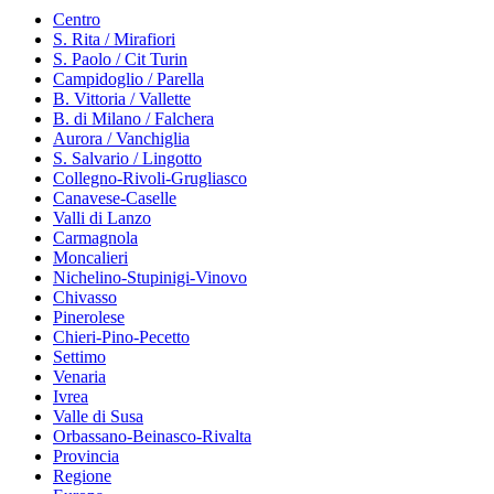
Centro
S. Rita / Mirafiori
S. Paolo / Cit Turin
Campidoglio / Parella
B. Vittoria / Vallette
B. di Milano / Falchera
Aurora / Vanchiglia
S. Salvario / Lingotto
Collegno-Rivoli-Grugliasco
Canavese-Caselle
Valli di Lanzo
Carmagnola
Moncalieri
Nichelino-Stupinigi-Vinovo
Chivasso
Pinerolese
Chieri-Pino-Pecetto
Settimo
Venaria
Ivrea
Valle di Susa
Orbassano-Beinasco-Rivalta
Provincia
Regione