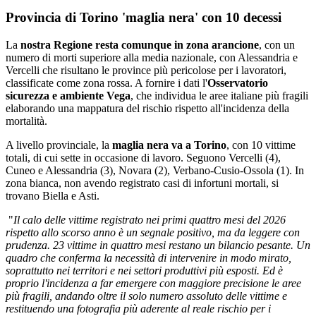
Provincia di Torino 'maglia nera' con 10 decessi
La
nostra Regione resta comunque in zona arancione
, con un
numero di morti superiore alla media nazionale, con Alessandria e
Vercelli che risultano le province più pericolose per i lavoratori,
classificate come zona rossa. A fornire i dati l'
Osservatorio
sicurezza e ambiente Vega
, che individua le aree italiane più fragili
elaborando una mappatura del rischio rispetto all'incidenza della
mortalità.
A livello provinciale, la
maglia nera va a Torino
, con 10 vittime
totali, di cui sette in occasione di lavoro. Seguono Vercelli (4),
Cuneo e Alessandria (3), Novara (2), Verbano-Cusio-Ossola (1). In
zona bianca, non avendo registrato casi di infortuni mortali, si
trovano Biella e Asti.
"
Il calo delle vittime registrato nei primi quattro mesi del 2026
rispetto allo scorso anno è un segnale positivo, ma da leggere con
prudenza. 23 vittime in quattro mesi restano un bilancio pesante. Un
quadro che conferma la necessità di intervenire in modo mirato,
soprattutto nei territori e nei settori produttivi più esposti. Ed è
proprio l'incidenza a far emergere con maggiore precisione le aree
più fragili, andando oltre il solo numero assoluto delle vittime e
restituendo una fotografia più aderente al reale rischio per i