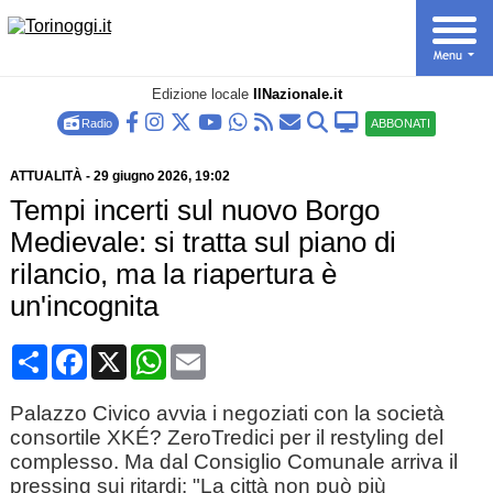
Edizione locale
IlNazionale.it
Radio
ABBONATI
ATTUALITÀ
-
29 giugno 2026
, 19:02
Tempi incerti sul nuovo Borgo
Medievale: si tratta sul piano di
rilancio, ma la riapertura è
un'incognita
Condividi
Facebook
X
WhatsApp
Email
Palazzo Civico avvia i negoziati con la società
consortile XKÉ? ZeroTredici per il restyling del
complesso. Ma dal Consiglio Comunale arriva il
pressing sui ritardi: "La città non può più