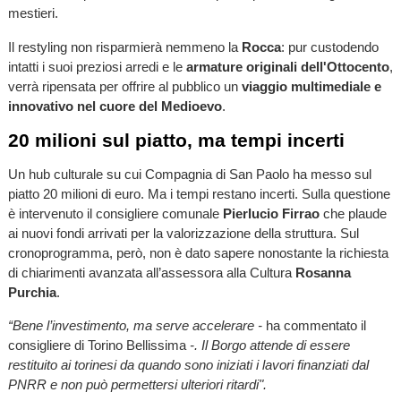
mestieri.
Il restyling non risparmierà nemmeno la
Rocca
: pur custodendo
intatti i suoi preziosi arredi e le
armature originali dell'Ottocento
,
verrà ripensata per offrire al pubblico un
viaggio multimediale e
innovativo nel cuore del Medioevo
.
20 milioni sul piatto, ma tempi incerti
Un hub culturale su cui Compagnia di San Paolo ha messo sul
piatto 20 milioni di euro. Ma i tempi restano incerti. Sulla questione
è intervenuto il consigliere comunale
Pierlucio Firrao
che plaude
ai nuovi fondi arrivati per la valorizzazione della struttura. Sul
cronoprogramma, però, non è dato sapere nonostante la richiesta
di chiarimenti avanzata all’assessora alla Cultura
Rosanna
Purchia
.
“Bene l’investimento, ma serve accelerare -
ha commentato il
consigliere di Torino Bellissima
-. Il Borgo attende di essere
restituito ai torinesi da quando sono iniziati i lavori finanziati dal
PNRR e non può permettersi ulteriori ritardi".