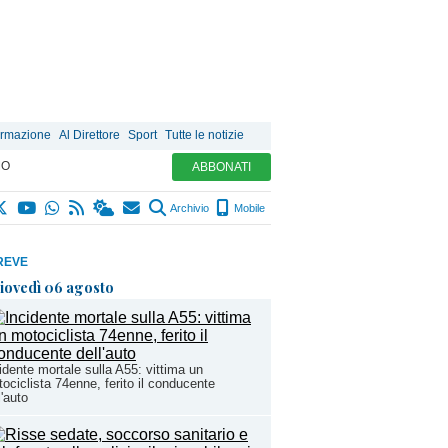
ormazione
Al Direttore
Sport
Tutte le notizie
MO
ABBONATI
Archivio
Mobile
REVE
iovedì 06 agosto
idente mortale sulla A55: vittima un
ociclista 74enne, ferito il conducente
l'auto