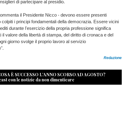
siglieri di partecipare al presidio.
- commenta il Presidente Nicco - devono essere presenti
olpiti i principi fondamentali della democrazia. Essere vicini
rediti durante l'esercizio della propria professione significa
ti il valore della libertà di stampa, del diritto di cronaca e del
ogni giorno svolge il proprio lavoro al servizio
".
Redazione
 COSA È SUCCESSO L’ANNO SCORSO AD AGOSTO?
cast con le notizie da non dimenticare