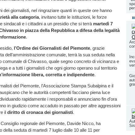
spa
per
 dei giornalisti, nel ringraziare quanti in queste ore hanno
m
rietà alla categoria
, invitano tutte le istituzioni, le forze
 e sindacali e i cittadini a un presidio che si terrà
martedì 7
 Chivasso in piazza della Repubblica a difesa della legalità
 informazione
.
Arc
con
residio,
l’Ordine dei Giornalisti del Piemonte
, grazie
ferta dell’amministrazione comunale, terrà la sua seduta nella
Inc
io comunale di Chivasso, quale segno concreto di vicinanza e
eva
ven
lega e a tutti i giornalisti che ogni giorno operano sul territorio
n’informazione libera, corretta e indipendente
.
Gio
aut
gr
rnalisti del Piemonte, l’Associazione Stampa Subalpina e il
auspicano che le autorità competenti facciano piena luce
ndividuando rapidamente i responsabili e annunciano fin d’ora
anno in giudizio come accaduto in passato per altre aggressioni
e il
diritto di cronaca dei giornalisti
.
Aut
l Consiglio regionale del Piemonte, Davide Nicco, ha
Si
zio della seduta di martedì 7 luglio dalle 10 alle 11 per