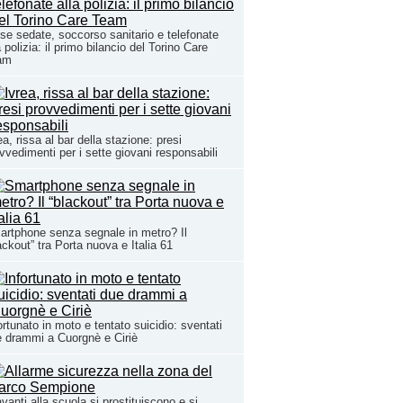
se sedate, soccorso sanitario e telefonate
a polizia: il primo bilancio del Torino Care
am
ea, rissa al bar della stazione: presi
vvedimenti per i sette giovani responsabili
rtphone senza segnale in metro? Il
ackout” tra Porta nuova e Italia 61
ortunato in moto e tentato suicidio: sventati
 drammi a Cuorgnè e Ciriè
vanti alla scuola si prostituiscono e si