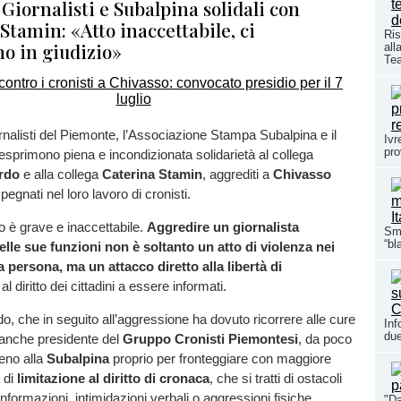
Giornalisti e Subalpina solidali con
Stamin: «Atto inaccettabile, ci
Ris
mo in giudizio»
all
Te
rnalisti del Piemonte, l’Associazione Stampa Subalpina e il
Ivr
pro
esprimono piena e incondizionata solidarietà al collega
rdo
e alla collega
Caterina Stamin
, aggrediti a
Chivasso
egnati nel loro lavoro di cronisti.
 è grave e inaccettabile.
Aggredire un giornalista
Sma
“bl
delle sue funzioni non è soltanto un atto di violenza nei
a persona, ma un attacco diretto alla libertà di
al diritto dei cittadini a essere informati.
o, che in seguito all’aggressione ha dovuto ricorrere alle cure
Inf
due
 anche presidente del
Gruppo Cronisti Piemontesi
, da poco
seno alla
Subalpina
proprio per fronteggiare con maggiore
 di
limitazione al diritto di cronaca
, che si tratti di ostacoli
informazioni, intimidazioni verbali o aggressioni fisiche.
"Da