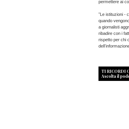
permettere ai con
"Le istituzioni 
quando vengono c
a giornalisti agg
ribadire con i fat
rispetto per chi 
dell'informazione
TI RICORDI
Ascolta il pod