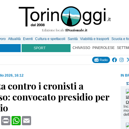
Edizione locale
IlNazionale.it
voro
Attualità
Eventi
Cultura e spettacoli
Sanità
Viabilità e trasporti
Scuola e f
CHIVASSO
PINEROLESE
SETTI
SPORT
Radio
lio 2026, 16:12
IN B
a contro i cronisti a
g
so: convocato presidio per
lio
Inc
mot
del
book
X
Print
WhatsApp
Email