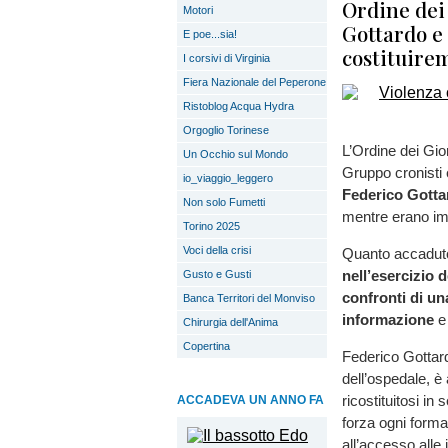
Ordine dei 
Motori
Gottardo e 
E poe...sia!
costituire
I corsivi di Virginia
Fiera Nazionale del Peperone
Ristoblog Acqua Hydra
Orgoglio Torinese
L’Ordine dei Gio
Un Occhio sul Mondo
Gruppo cronisti 
io_viaggio_leggero
Federico Gotta
Non solo Fumetti
mentre erano imp
Torino 2025
Voci della crisi
Quanto accaduto
nell’esercizio 
Gusto e Gusti
confronti di un
Banca Territori del Monviso
informazione
e 
Chirurgia dell'Anima
Copertina
Federico Gottard
dell’ospedale, è
ricostituitosi in 
ACCADEVA UN ANNO FA
forza ogni forma
all’accesso alle 