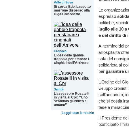
Valle di Susa
Si cerca Edo, bassotto
Le organizzazioni
marrone disperso alla
Diga Chisonetto
espresso
solida
politiche, sociali
luglio alle 10 a
e del diritto di
Al termine del p
Cronaca
all’ospitalità of
L’idea delle gabbie
sala del consigl
trappola per stanare i
cinghiali dell’Arrivore
solidarietà al col
per
garantire u
L’Ordine dei Gio
Gruppo cronisti 
Sanità
L’assessore Rosatelli
sull’accaduto, i
in visita al Cpr: “Uno
che si costituir
scandalo giuridico e
umano”
tese a minacciar
Leggi tutte le notizie
Il Presidente de
posticipato l'ini