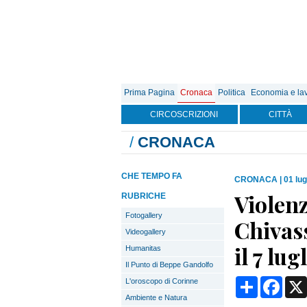
Prima Pagina
Cronaca
Politica
Economia e la
CIRCOSCRIZIONI
CITTÀ
/
CRONACA
CHE TEMPO FA
CRONACA
|
01 lug
Violenz
RUBRICHE
Fotogallery
Chivas
Videogallery
il 7 lug
Humanitas
Il Punto di Beppe Gandolfo
Condividi
Face
L'oroscopo di Corinne
Ambiente e Natura