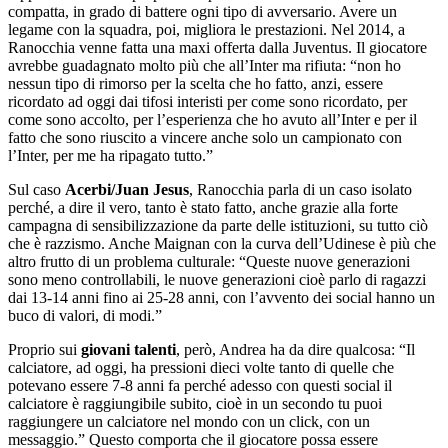
compatta, in grado di battere ogni tipo di avversario. Avere un
legame con la squadra, poi, migliora le prestazioni. Nel 2014, a
Ranocchia venne fatta una maxi offerta dalla Juventus. Il giocatore
avrebbe guadagnato molto più che all’Inter ma rifiuta: “non ho
nessun tipo di rimorso per la scelta che ho fatto, anzi, essere
ricordato ad oggi dai tifosi interisti per come sono ricordato, per
come sono accolto, per l’esperienza che ho avuto all’Inter e per il
fatto che sono riuscito a vincere anche solo un campionato con
l’Inter, per me ha ripagato tutto.”
Sul caso
Acerbi/Juan Jesus
, Ranocchia parla di un caso isolato
perché, a dire il vero, tanto è stato fatto, anche grazie alla forte
campagna di sensibilizzazione da parte delle istituzioni, su tutto ciò
che è razzismo. Anche Maignan con la curva dell’Udinese è più che
altro frutto di un problema culturale: “Queste nuove generazioni
sono meno controllabili, le nuove generazioni cioè parlo di ragazzi
dai 13-14 anni fino ai 25-28 anni, con l’avvento dei social hanno un
buco di valori, di modi.”
Proprio sui
giovani talenti
, però, Andrea ha da dire qualcosa: “Il
calciatore, ad oggi, ha pressioni dieci volte tanto di quelle che
potevano essere 7-8 anni fa perché adesso con questi social il
calciatore è raggiungibile subito, cioè in un secondo tu puoi
raggiungere un calciatore nel mondo con un click, con un
messaggio.” Questo comporta che il giocatore possa essere