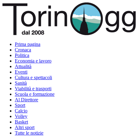
Prima pagina
Cronaca
Politica
Economia e lavoro
Attualità
Eventi
Cultura e spettacoli
Sanità
Viabilità e trasporti
Scuola e formazione
Al Direttore
Sport
Calcio
Volley
Basket
Altri sport
Tutte le notizie