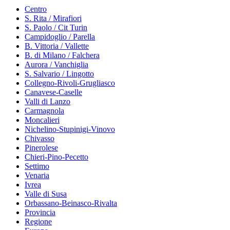
Centro
S. Rita / Mirafiori
S. Paolo / Cit Turin
Campidoglio / Parella
B. Vittoria / Vallette
B. di Milano / Falchera
Aurora / Vanchiglia
S. Salvario / Lingotto
Collegno-Rivoli-Grugliasco
Canavese-Caselle
Valli di Lanzo
Carmagnola
Moncalieri
Nichelino-Stupinigi-Vinovo
Chivasso
Pinerolese
Chieri-Pino-Pecetto
Settimo
Venaria
Ivrea
Valle di Susa
Orbassano-Beinasco-Rivalta
Provincia
Regione