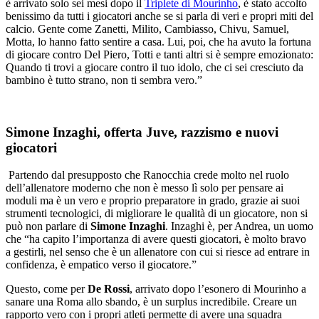
è arrivato solo sei mesi dopo il
Triplete di Mourinho
, è stato accolto
benissimo da tutti i giocatori anche se si parla di veri e propri miti del
calcio. Gente come Zanetti, Milito, Cambiasso, Chivu, Samuel,
Motta, lo hanno fatto sentire a casa. Lui, poi, che ha avuto la fortuna
di giocare contro Del Piero, Totti e tanti altri si è sempre emozionato:
Quando ti trovi a giocare contro il tuo idolo, che ci sei cresciuto da
bambino è tutto strano, non ti sembra vero.”
Simone Inzaghi, offerta Juve, razzismo e nuovi
giocatori
Partendo dal presupposto che Ranocchia crede molto nel ruolo
dell’allenatore moderno che non è messo lì solo per pensare ai
moduli ma è un vero e proprio preparatore in grado, grazie ai suoi
strumenti tecnologici, di migliorare le qualità di un giocatore, non si
può non parlare di
Simone Inzaghi
. Inzaghi è, per Andrea, un uomo
che “ha capito l’importanza di avere questi giocatori, è molto bravo
a gestirli, nel senso che è un allenatore con cui si riesce ad entrare in
confidenza, è empatico verso il giocatore.”
Questo, come per
De Rossi
, arrivato dopo l’esonero di Mourinho a
sanare una Roma allo sbando, è un surplus incredibile. Creare un
rapporto vero con i propri atleti permette di avere una squadra