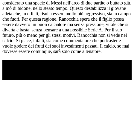
considerato una specie di Messi nell’arco di due partite o buttato giù,
a mò di bidone, nello stesso tempo. Questo destabilizza il giovane
atleta che, in effetti, risulta essere molto più aggressivo, sia in campo
che fuori. Per questa ragione, Ranocchia spera che il figlio possa
essere davvero un buon calciatore ma senza pressione, vuole che si
diverta e basta, senza pensare a una possibile Serie A. Per il suo
futuro, più o meno per gli stessi motivi, Ranocchia non si vede nel
calcio. Si piace, infatti, sia come commentatore che podcaster e
vuole godere dei frutti dei suoi investimenti passati. Il calcio, se mai
dovesse essere comunque, sarà solo come allenatore.
TI RICORDI COSA È SUCCESSO L’ANNO
SCORSO AD AGOSTO?
Ascolta il podcast con le notizie da non dimenticare