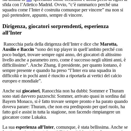
sfida con l’Atletico Madrid. Ovvio, “c’è rammarico perché una
squadra come l’Inter è costruita comunque per vincere” ma non si
può pretendere, appunto, sempre di vincere.
Dirigenza, giocatori sorprendenti, esperienza
all’Inter
Ranocchia parla della dirigenza dell’Inter e dice che
Marotta,
Ausilio e Baccin
“sono dei top player in quell’ambito perché con
poco budget, trovare sempre ogni anno, dei giocatori di altissimo
livello anche a parametro zero, come è successo negli ultimi anni, è
difficilissimo”. Anche Zhang, il presidente, per quanto lontano, è
sempre presente e quando ha preso “l’Inter era una squadra in
difficoltà e in pochi anni è riuscito a riportarla ai vertici del calcio
europeo e mondiale”.
Anche sui
giocatori
, Ranocchia non ha dubbi: Sommer e Thuram
sono stati davvero pazzeschi: Sommer, arrivato quasi in sordina dal
Bayern Monaco, si è fatto trovare sempre pronto e ha parato quando
doveva parare: Thuram, che non era predisposto per quel ruolo, ha
fatto gol e assist in tutta la stagione, non facendo rimpiangere un
giocatore come Lukaku.
La sua
esperienza all’Inter
, comunque, è stata bellissima. Anche se