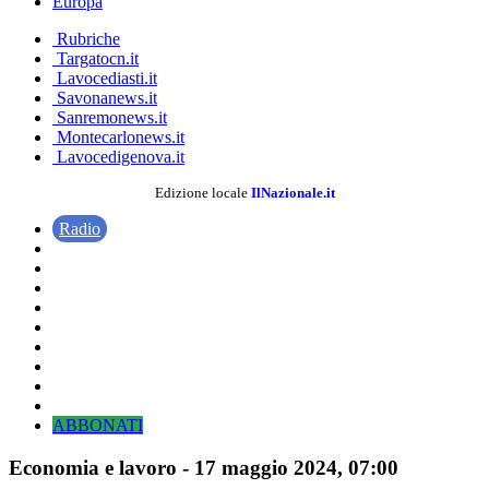
Europa
Rubriche
Targatocn.it
Lavocediasti.it
Savonanews.it
Sanremonews.it
Montecarlonews.it
Lavocedigenova.it
Edizione locale
IlNazionale.it
Radio
ABBONATI
Economia e lavoro
-
17 maggio 2024
, 07:00