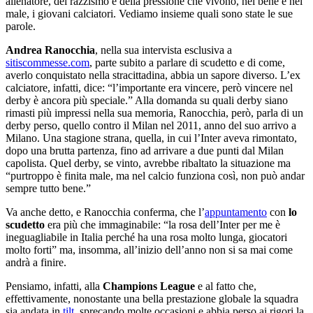
allenatore, del razzismo e della pressione che vivono, nel bene e nel
male, i giovani calciatori. Vediamo insieme quali sono state le sue
parole.
Andrea Ranocchia
, nella sua intervista esclusiva a
sitiscommesse.com
, parte subito a parlare di scudetto e di come,
averlo conquistato nella stracittadina, abbia un sapore diverso. L’ex
calciatore, infatti, dice: “l’importante era vincere, però vincere nel
derby è ancora più speciale.” Alla domanda su quali derby siano
rimasti più impressi nella sua memoria, Ranocchia, però, parla di un
derby perso, quello contro il Milan nel 2011, anno del suo arrivo a
Milano. Una stagione strana, quella, in cui l’Inter aveva rimontato,
dopo una brutta partenza, fino ad arrivare a due punti dal Milan
capolista. Quel derby, se vinto, avrebbe ribaltato la situazione ma
“purtroppo è finita male, ma nel calcio funziona così, non può andar
sempre tutto bene.”
Va anche detto, e Ranocchia conferma, che l’
appuntamento
con
lo
scudetto
era più che immaginabile: “la rosa dell’Inter per me è
ineguagliabile in Italia perché ha una rosa molto lunga, giocatori
molto forti” ma, insomma, all’inizio dell’anno non si sa mai come
andrà a finire.
Pensiamo, infatti, alla
Champions League
e al fatto che,
effettivamente, nonostante una bella prestazione globale la squadra
sia andata in
tilt
, sprecando molte occasioni e abbia perso ai rigori la