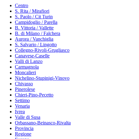
Centro
S. Rita / Mirafiori
S. Paolo / Cit Turin
Campidoglio / Parella
B. Vittoria / Vallette
B. di Milano / Falchera
Aurora / Vanchiglia
S. Salvario / Lingotto
Collegno-Rivoli-Grugliasco
Canavese-Caselle
Valli di Lanzo
Carmagnola
Moncalieri
Nichelino-Stupinigi-Vinovo
Chivasso
Pinerolese
Chieri-Pino-Pecetto
Settimo
Venaria
Ivrea
Valle di Susa
Orbassano-Beinasco-Rivalta
Provincia
Regione