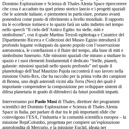
Dominio Esplorazione e Scienza di Thales Alenia Space ripercorrere
che cosa è accaduto tra quel primo storico lancio e i progetti spaziali
che le aziende italiane, e piemontesi in particolare, portano avanti
ponendosi come punto di riferimento a livello mondiale. Il rapporto
tra le eccellenze torinesi e lo spazio farà un salto indietro nel tempo
nello speech “Il cielo dell’Antico Egitto: tra stelle, miti e
simbolismo”, con il quale Martina Terzoli egittologa e Curatrice del
Dipartimento Ricerca e Collezioni del Museo Egizio introdurrà il
profondo legame sviluppato da questo popolo con l’osservazione
astronomica, le costellazioni e il fluire del tempo, alla base di miti e
simbolismo funerario. Alle missioni spaziali che mirano a studiare lo
spazio e i suoi elementi fondamentali è dedicato “Stelle, pianeti,
galassie: missioni spaziali nello spazio profondo” nel quale il
planetologo dell’Inaf Maurizio Pajola racconterà il suo lavoro nella
missione Osiris-Rex, che ha raccolto per la prima volta dei campioni
di Bennu, uno degli asteroidi vicini alla Terra (Neo) dei quali è
importante comprendere la composizione per sviluppare sistemi di
difesa planetaria in grado di difenderci da futuri possibili impatti.
Interverranno poi
Paolo Musi
di Thales, direttore dei programmi
scientifici del Dominio Esplorazione e Scienza di Thales Alenia
Space in Italia, per parlare di due tra le più importanti sfide che
coinvolgono l’ESA, l’industria e la comunità scientifica europea – la
missione BepiColombo, progettata per compiere un’esplorazione
approfondita di Mercurio, e la missione Euclid, ideata per