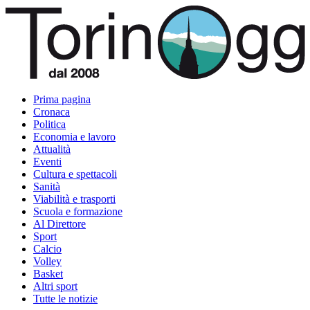
Prima pagina
Cronaca
Politica
Economia e lavoro
Attualità
Eventi
Cultura e spettacoli
Sanità
Viabilità e trasporti
Scuola e formazione
Al Direttore
Sport
Calcio
Volley
Basket
Altri sport
Tutte le notizie