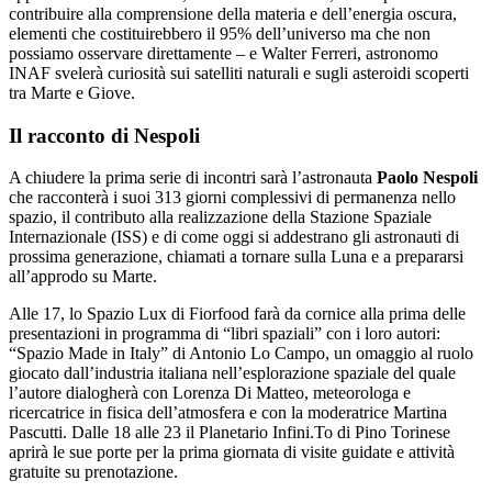
contribuire alla comprensione della materia e dell’energia oscura,
elementi che costituirebbero il 95% dell’universo ma che non
possiamo osservare direttamente – e Walter Ferreri, astronomo
INAF svelerà curiosità sui satelliti naturali e sugli asteroidi scoperti
tra Marte e Giove.
Il racconto di Nespoli
A chiudere la prima serie di incontri sarà l’astronauta
Paolo Nespoli
che racconterà i suoi 313 giorni complessivi di permanenza nello
spazio, il contributo alla realizzazione della Stazione Spaziale
Internazionale (ISS) e di come oggi si addestrano gli astronauti di
prossima generazione, chiamati a tornare sulla Luna e a prepararsi
all’approdo su Marte.
Alle 17, lo Spazio Lux di Fiorfood farà da cornice alla prima delle
presentazioni in programma di “libri spaziali” con i loro autori:
“Spazio Made in Italy” di Antonio Lo Campo, un omaggio al ruolo
giocato dall’industria italiana nell’esplorazione spaziale del quale
l’autore dialogherà con Lorenza Di Matteo, meteorologa e
ricercatrice in fisica dell’atmosfera e con la moderatrice Martina
Pascutti. Dalle 18 alle 23 il Planetario Infini.To di Pino Torinese
aprirà le sue porte per la prima giornata di visite guidate e attività
gratuite su prenotazione.