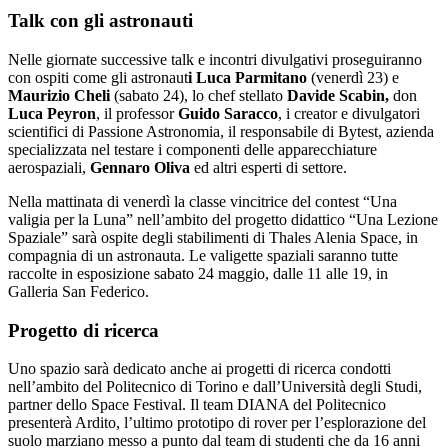
Talk con gli astronauti
Nelle giornate successive talk e incontri divulgativi proseguiranno
con ospiti come gli astronaut
i Luca Parmitano
(venerdì 23) e
Maurizio Cheli
(sabato 24), lo chef stellato
Davide Scabin,
don
Luca Peyron
, il professor
Guido Saracco
, i creator e divulgatori
scientifici di Passione Astronomia, il responsabile di Bytest, azienda
specializzata nel testare i componenti delle apparecchiature
aerospaziali,
Gennaro Oliva
ed altri esperti di settore.
Nella mattinata di venerdì la classe vincitrice del contest “Una
valigia per la Luna” nell’ambito del progetto didattico “Una Lezione
Spaziale” sarà ospite degli stabilimenti di Thales Alenia Space, in
compagnia di un astronauta. Le valigette spaziali saranno tutte
raccolte in esposizione sabato 24 maggio, dalle 11 alle 19, in
Galleria San Federico.
Progetto di ricerca
Uno spazio sarà dedicato anche ai progetti di ricerca condotti
nell’ambito del Politecnico di Torino e dall’Università degli Studi,
partner dello Space Festival. Il team DIANA del Politecnico
presenterà Ardito, l’ultimo prototipo di rover per l’esplorazione del
suolo marziano messo a punto dal team di studenti che da 16 anni