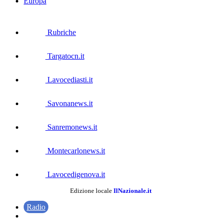
Europa
Rubriche
Targatocn.it
Lavocediasti.it
Savonanews.it
Sanremonews.it
Montecarlonews.it
Lavocedigenova.it
Edizione locale
IlNazionale.it
Radio