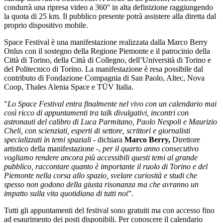
condurrà una ripresa video a 360° in alta definizione raggiungendo
la quota di 25 km. Il pubblico presente potrà assistere alla diretta dal
proprio dispositivo mobile.
Space Festival è una manifestazione realizzata dalla Marco Berry
Onlus con il sostegno della Regione Piemonte e il patrocinio della
Città di Torino, della Città di Collegno, dell’Università di Torino e
del Politecnico di Torino. La manifestazione è resa possibile dal
contributo di Fondazione Compagnia di San Paolo, Altec, Nova
Coop, Thales Alenia Space e TÜV Italia.
"
Lo Space Festival entra finalmente nel vivo con un calendario mai
così ricco di appuntamenti tra talk divulgativi, incontri con
astronauti del calibro di Luca Parmitano, Paolo Nespoli e Maurizio
Cheli, con scienziati, esperti di settore, scrittori e giornalisti
specializzati in temi spaziali
- dichiara
Marco Berry,
Direttore
artistico della manifestazione -,
per il quarto anno consecutivo
vogliamo rendere ancora più accessibili questi temi al grande
pubblico, raccontare quanto è importante il ruolo di Torino e del
Piemonte nella corsa allo spazio, svelare curiosità e studi che
spesso non godono della giusta risonanza ma che avranno un
impatto sulla vita quotidiana di tutti noi
”.
Tutti gli appuntamenti del festival sono gratuiti ma con accesso fino
ad esaurimento dei posti disponibili. Per conoscere il calendario