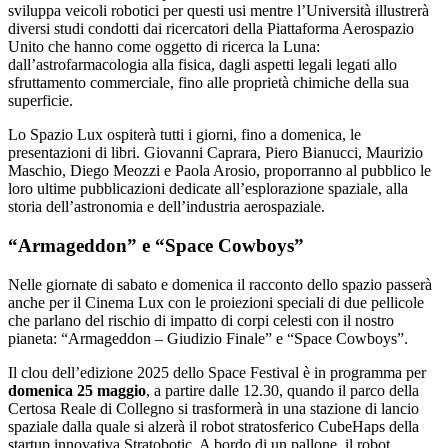
sviluppa veicoli robotici per questi usi mentre l’Università illustrerà
diversi studi condotti dai ricercatori della Piattaforma Aerospazio
Unito che hanno come oggetto di ricerca la Luna:
dall’astrofarmacologia alla fisica, dagli aspetti legali legati allo
sfruttamento commerciale, fino alle proprietà chimiche della sua
superficie.
Lo Spazio Lux ospiterà tutti i giorni, fino a domenica, le
presentazioni di libri. Giovanni Caprara, Piero Bianucci, Maurizio
Maschio, Diego Meozzi e Paola Arosio, proporranno al pubblico le
loro ultime pubblicazioni dedicate all’esplorazione spaziale, alla
storia dell’astronomia e dell’industria aerospaziale.
“Armageddon” e “Space Cowboys”
Nelle giornate di sabato e domenica il racconto dello spazio passerà
anche per il Cinema Lux con le proiezioni speciali di due pellicole
che parlano del rischio di impatto di corpi celesti con il nostro
pianeta: “Armageddon – Giudizio Finale” e “Space Cowboys”.
Il clou dell’edizione 2025 dello Space Festival è in programma per
domenica 25 maggio
, a partire dalle 12.30, quando il parco della
Certosa Reale di Collegno si trasformerà in una stazione di lancio
spaziale dalla quale si alzerà il robot stratosferico CubeHaps della
startup innovativa Stratobotic. A bordo di un pallone, il robot,