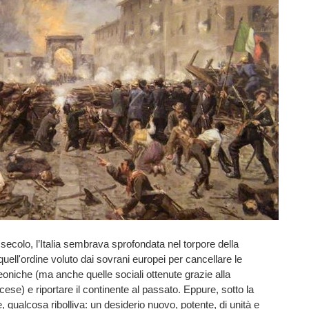
X secolo, l’Italia sembrava sprofondata nel torpore della
uell'ordine voluto dai sovrani europei per cancellare le
oniche (ma anche quelle sociali ottenute grazie alla
cese) e riportare il continente al passato. Eppure, sotto la
 qualcosa ribolliva: un desiderio nuovo, potente, di unità e