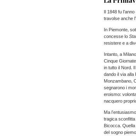
Il 1848 fu l’anno
travolse anche l
In Piemonte, sott
concesse lo
Sta
resistere e a div
Intanto, a Milano
Cinque Giornate,
in tutto il Nord.
dando il via all
Monzambano, Cur
segnarono i mome
eroismo: volonta
nacquero proprio 
Ma l'entusiasmo n
tragica sconfitt
Bicocca. Quella 
del sogno piemont