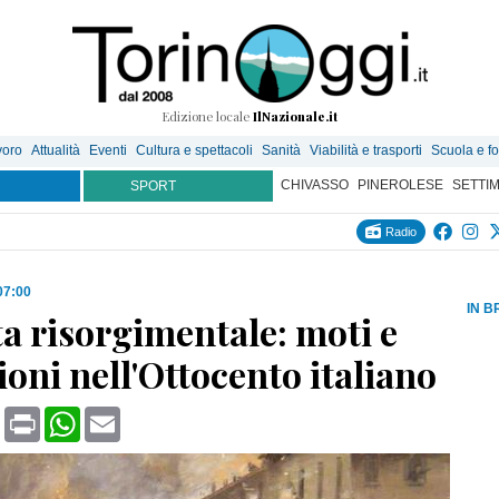
Edizione locale
IlNazionale.it
voro
Attualità
Eventi
Cultura e spettacoli
Sanità
Viabilità e trasporti
Scuola e f
CHIVASSO
PINEROLESE
SETTI
SPORT
Radio
07:00
IN B
a risorgimentale: moti e
ioni nell'Ottocento italiano
book
X
Print
WhatsApp
Email