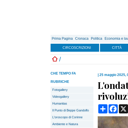
Prima Pagina
Cronaca
Politica
Economia e la
CIRCOSCRIZIONI
CITTÀ
/
CHE TEMPO FA
|
25 maggio 2025, 
L'ondat
RUBRICHE
Fotogallery
rivoluz
Videogallery
Humanitas
Condividi
Face
Il Punto di Beppe Gandolfo
L'oroscopo di Corinne
Ambiente e Natura