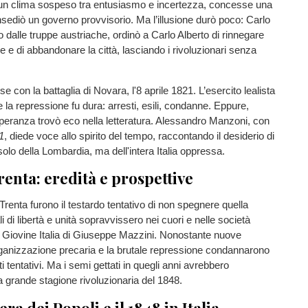
un clima sospeso tra entusiasmo e incertezza, concesse una
nsediò un governo provvisorio. Ma l’illusione durò poco: Carlo
o dalle truppe austriache, ordinò a Carlo Alberto di rinnegare
 e di abbandonare la città, lasciando i rivoluzionari senza
nse con la battaglia di Novara, l'8 aprile 1821. L’esercito lealista
e la repressione fu dura: arresti, esili, condanne. Eppure,
speranza trovò eco nella letteratura. Alessandro Manzoni, con
1
, diede voce allo spirito del tempo, raccontando il desiderio di
solo della Lombardia, ma dell'intera Italia oppressa.
renta: eredità e prospettive
 Trenta furono il testardo tentativo di non spegnere quella
i di libertà e unità sopravvissero nei cuori e nelle società
 Giovine Italia di Giuseppe Mazzini. Nonostante nuove
organizzazione precaria e la brutale repressione condannarono
ti tentativi. Ma i semi gettati in quegli anni avrebbero
a grande stagione rivoluzionaria del 1848.
ra dei Popoli e il 1848 in Italia