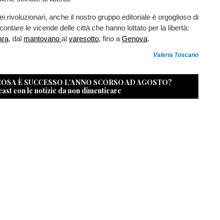
i rivoluzionari, anche il nostro gruppo editoriale è orgoglioso di
ontare le vicende delle città che hanno lottato per la libertà:
ara
, dal
mantovano
al
varesotto
, fino a
Genova
.
Valeria Toscano
 COSA È SUCCESSO L’ANNO SCORSO AD AGOSTO?
cast con le notizie da non dimenticare