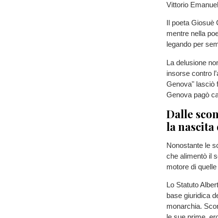
Vittorio Emanuel
Il poeta Giosuè 
mentre nella po
legando per semp
La delusione non 
insorse contro l
Genova" lasciò fe
Genova pagò caro
Dalle scon
la nascita 
Nonostante le sco
che alimentò il s
motore di quelle 
Lo Statuto Albert
base giuridica de
monarchia. Sconfi
le sue prime, eroi