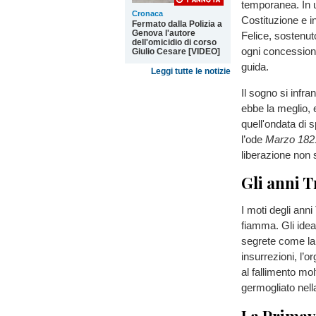
temporanea. In 
Cronaca
Costituzione e i
Fermato dalla Polizia a
Genova l'autore
Felice, sostenut
dell'omicidio di corso
ogni concessione
Giulio Cesare [VIDEO]
guida.
Leggi tutte le notizie
Il sogno si infra
ebbe la meglio, 
quell'ondata di 
l’ode
Marzo 182
liberazione non 
Gli anni T
I moti degli anni
fiamma. Gli ideal
segrete come la
insurrezioni, l’
al fallimento mol
germogliato nell
La Primave