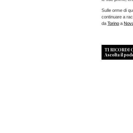
Sulle orme di que
continuare a racc
da
Torino
a
Nov
TI RICORDI
Ascolta il pod