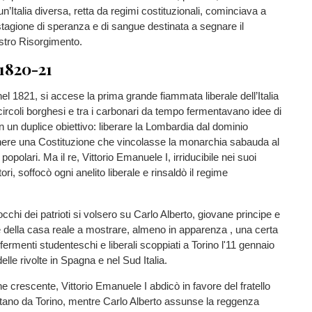
i un’Italia diversa, retta da regimi costituzionali, cominciava a
 stagione di speranza e di sangue destinata a segnare il
tro Risorgimento.
 1820-21
nel 1821, si accese la prima grande fiammata liberale dell’Italia
 circoli borghesi e tra i carbonari da tempo fermentavano idee di
n un duplice obiettivo: liberare la Lombardia dal dominio
enere una Costituzione che vincolasse la monarchia sabauda al
ti popolari. Ma il re, Vittorio Emanuele I, irriducibile nei suoi
tori, soffocò ogni anelito liberale e rinsaldò il regime
occhi dei patrioti si volsero su Carlo Alberto, giovane principe e
 della casa reale a mostrare, almeno in apparenza , una certa
fermenti studenteschi e liberali scoppiati a Torino l'11 gennaio
elle rivolte in Spagna e nel Sud Italia.
ne crescente, Vittorio Emanuele I abdicò in favore del fratello
ntano da Torino, mentre Carlo Alberto assunse la reggenza