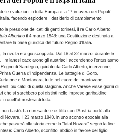
 delle rivoluzioni in tutta Europa e la “Primavera dei Popoli”
’Italia, facendo esplodere il desiderio di cambiamento.
o la pressione dei ceti dirigenti torinesi, il re Carlo Alberto
tuto Albertino
il 4 marzo 1848: una Costituzione destinata a
entare la base giuridica del futuro Regno d’Italia.
, la rivolta era già scoppiata. Dal 18 al 22 marzo, durante le
 i milanesi cacciarono gli austriaci, accendendo l’entusiasmo
 Il Regno di Sardegna, guidato da Carlo Alberto, intervenne,
a Prima Guerra d’Indipendenza. Le battaglie di Goito,
tatone e Montanara, tutte nel cuore del mantovano,
nti più caldi di quella stagione. Anche Varese visse giorni di
ri che si sarebbero poi distinti nelle imprese garibaldine
in quell'atmosfera di lotta.
on bastò. La ripresa delle ostilità con l’Austria portò alla
a di Novara, il 23 marzo 1849, in uno scontro epocale alla
che passerà alla storia come la "fatal Novara" segnò la fine
ese: Carlo Alberto, sconfitto, abdicò in favore del figlio