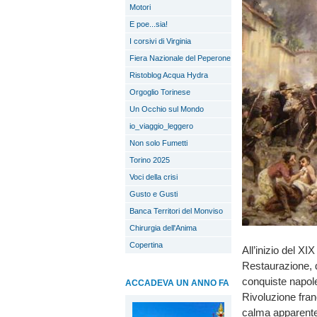
Motori
E poe...sia!
I corsivi di Virginia
Fiera Nazionale del Peperone
Ristoblog Acqua Hydra
Orgoglio Torinese
Un Occhio sul Mondo
io_viaggio_leggero
Non solo Fumetti
Torino 2025
Voci della crisi
Gusto e Gusti
Banca Territori del Monviso
Chirurgia dell'Anima
Copertina
All’inizio del XI
Restaurazione, q
conquiste napole
ACCADEVA UN ANNO FA
Rivoluzione fran
calma apparente,