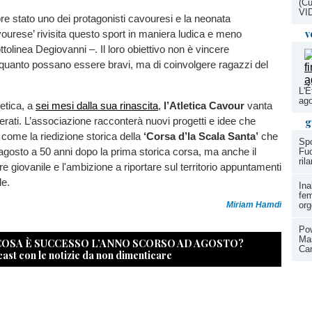
(Cu
VI
pre stato uno dei protagonisti cavouresi e la neonata
v
urese’ rivisita questo sport in maniera ludica e meno
tolinea Degiovanni –. Il loro obiettivo non è vincere
 quanto possano essere bravi, ma di coinvolgere ragazzi del
L'É
ago
letica, a
sei mesi dalla sua rinascita
,
l’Atletica Cavour
vanta
serati. L’associazione racconterà nuovi progetti e idee che
g
come la riedizione storica della
‘Corsa d’la Scala Santa’
che
Spo
di agosto a 50 anni dopo la prima storica corsa, ma anche il
Fuo
ril
ore giovanile e l'ambizione a riportare sul territorio appuntamenti
le.
Ina
fem
Miriam Hamdi
org
Pow
Mas
 COSA È SUCCESSO L’ANNO SCORSO AD AGOSTO?
Can
cast con le notizie da non dimenticare