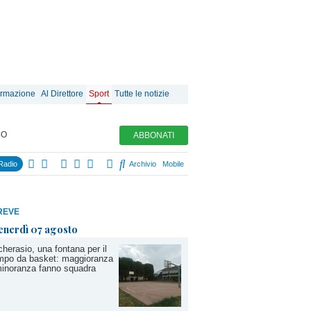
ormazione
Al Direttore
Sport
Tutte le notizie
MO
ABBONATI
Radio
Archivio
Mobile
REVE
enerdì 07 agosto
cherasio, una fontana per il
mpo da basket: maggioranza
inoranza fanno squadra