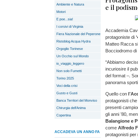
Ambiente e Natura
e il podism
Motori
E poe...sia!
I corsivi di Virginia
Accademia Cavou
Fiera Nazionale del Peperone
protagoniste di
‘
Ristoblog Acqua Hydra
Matteo Racca si 
Orgoglio Torinese
Bocciodromo di v
Un Occhio sul Mondo
“Abbiamo deciso
io_viaggio_leggero
incuriosire il p
Non solo Fumetti
del format –. So
Torino 2025
panorama sportiv
Voci della crisi
Gusto e Gusti
Quello con
l’Ac
protagonisti che
Banca Territori del Monviso
presenti campio
Chirurgia dell'Anima
gli anni ’80, me
Copertina
Balangione e Pi
come
Alfredo F
ACCADEVA UN ANNO FA
protagonisti per 