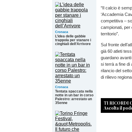
“Il calcio è sem
‘Accademia Cavo
competitiva – sot
campionati, per
Cronaca
territorio”.
L’idea delle gabbie
trappola per stanare i
cinghiali dell’Arrivore
Sul fronte dell’at
già 60 atleti tes
guardano avanti 
si terrà a fine 
rilancio del sett
di rilievo regiona
Cronaca
Tentata spaccata nella
notte in un bar in corso
Palestro: arrestato un
TI RICORDI
35enne
Ascolta il pod