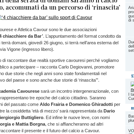
o, accomunati da un percorso di ‘rinascita’
Ari
pro
gua
di 
rese e Atletica Cavour sono le due associazioni
4 chiacchiere da Bar’
. L’appuntamento del format condotto da
Due
terrà domani, giovedì 26 giugno, si terrà nell’area esterna del
del
ia Vigone (ingresso libero).
set
 di raccontare due realtà sportive cavouresi perché vogliamo
ubblico a partecipare – racconta Carlo Degiovanni, promotore
no due storie che negli anni sono state fondamentali nel
g
o del paese e sono anche due storie di ‘rinascita’”.
cademia Cavourese
sarà un incontro intergenerazionale, con
I t
 rappresentano tre epoche del calcio cittadino. Saranno
Cu
ni del passato come
Aldo Frairia e Domenico Ghiradotti
per
m
ntre la cosiddetta ‘età di mezzo’ sarà rappresentata da
Dario
Bas
ergiorgio Buttigliero
. Ed infine le nuove leve, con nomi
plu
orgia e Mattia Borgna
, che si affiancheranno ad altri
raccontare il presente e il futuro del calcio a Cavour.
VO