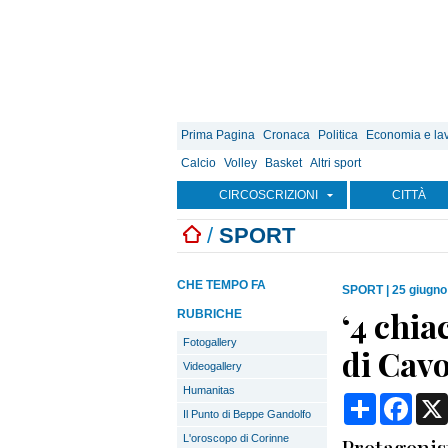
Prima Pagina
Cronaca
Politica
Economia e la
Calcio
Volley
Basket
Altri sport
CIRCOSCRIZIONI
CITTÀ
/
SPORT
CHE TEMPO FA
SPORT
|
25 giugno
‘4 chia
RUBRICHE
Fotogallery
di Cav
Videogallery
Humanitas
Condividi
Face
Il Punto di Beppe Gandolfo
L'oroscopo di Corinne
Protagonist