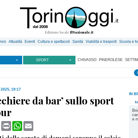
Edizione locale
IlNazionale.it
voro
Attualità
Eventi
Cultura e spettacoli
Sanità
Viabilità e trasporti
Scuola e f
CHIVASSO
PINEROLESE
SETTI
SPORT
 2025, 19:17
IN B
cchiere da bar’ sullo sport
v
our
Bri
ca
e m
book
X
Print
WhatsApp
Email
i della serata di domani saranno il calcio