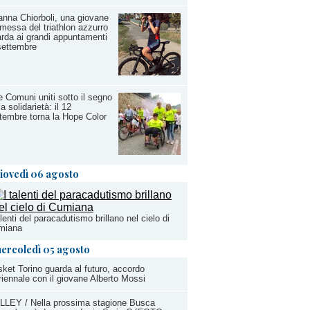
anna Chiorboli, una giovane
messa del triathlon azzurro
rda ai grandi appuntamenti
settembre
 Comuni uniti sotto il segno
la solidarietà: il 12
tembre torna la Hope Color
iovedì 06 agosto
alenti del paracadutismo brillano nel cielo di
miana
ercoledì 05 agosto
ket Torino guarda al futuro, accordo
riennale con il giovane Alberto Mossi
LLEY / Nella prossima stagione Busca