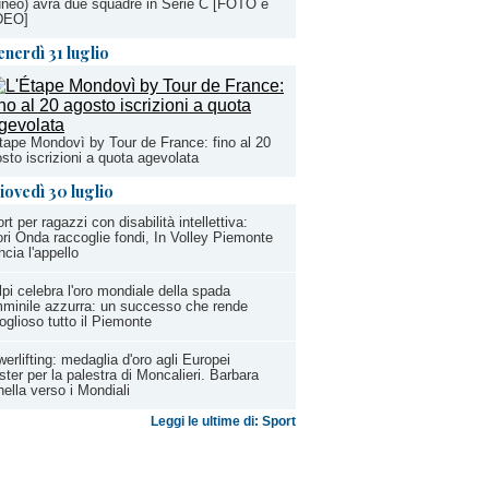
neo) avrà due squadre in Serie C [FOTO e
DEO]
enerdì 31 luglio
tape Mondovì by Tour de France: fino al 20
sto iscrizioni a quota agevolata
iovedì 30 luglio
rt per ragazzi con disabilità intellettiva:
ri Onda raccoglie fondi, In Volley Piemonte
ancia l'appello
lpi celebra l'oro mondiale della spada
minile azzurra: un successo che rende
oglioso tutto il Piemonte
erlifting: medaglia d'oro agli Europei
ter per la palestra di Moncalieri. Barbara
ella verso i Mondiali
Leggi le ultime di: Sport