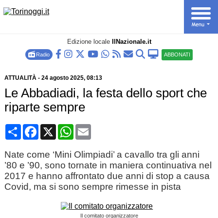
Edizione locale
IlNazionale.it
Radio
ABBONATI
ATTUALITÀ
-
24 agosto 2025
, 08:13
Le Abbadiadi, la festa dello sport che
riparte sempre
Condividi
Facebook
X
WhatsApp
Email
Nate come ‘Mini Olimpiadi’ a cavallo tra gli anni
’80 e ’90, sono tornate in maniera continuativa nel
2017 e hanno affrontato due anni di stop a causa
Covid, ma si sono sempre rimesse in pista
Il comitato organizzatore