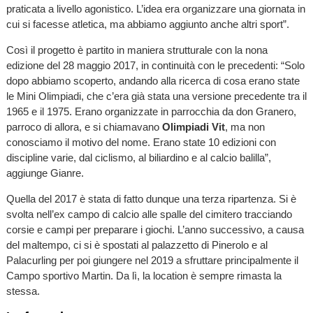
praticata a livello agonistico. L’idea era organizzare una giornata in
cui si facesse atletica, ma abbiamo aggiunto anche altri sport”.
Così il progetto è partito in maniera strutturale con la nona
edizione del 28 maggio 2017, in continuità con le precedenti: “Solo
dopo abbiamo scoperto, andando alla ricerca di cosa erano state
le Mini Olimpiadi, che c’era già stata una versione precedente tra il
1965 e il 1975. Erano organizzate in parrocchia da don Granero,
parroco di allora, e si chiamavano
Olimpiadi Vit
, ma non
conosciamo il motivo del nome. Erano state 10 edizioni con
discipline varie, dal ciclismo, al biliardino e al calcio balilla”,
aggiunge Gianre.
Quella del 2017 è stata di fatto dunque una terza ripartenza. Si è
svolta nell’ex campo di calcio alle spalle del cimitero tracciando
corsie e campi per preparare i giochi. L’anno successivo, a causa
del maltempo, ci si è spostati al palazzetto di Pinerolo e al
Palacurling per poi giungere nel 2019 a sfruttare principalmente il
Campo sportivo Martin. Da lì, la location è sempre rimasta la
stessa.