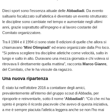
Dieci sport sono l’essenza attuale delle
Abbadiadi
. Da evento
saltuario focalizzato sull’atletica è diventato un evento strutturato:
le discipline sono cambiate nel tempo e aumentate negli ultimi
anni, grazie soprattutto all’impegno e al lavoro costante del
Comitato organizzatore.
Tra il 1984 e il 1994 ci sono state 8 edizioni di quelle che allora si
chiamavano
‘Mini Olimpiadi’
ed erano organizzate dalla Pro loco.
“Si poteva scegliere tra discipline atletiche come velocità, salto in
lungo e salto in alto. Duravano una mezza giornata e chi voleva si
ritrovava lì direttamente quella mattina”, racconta
Marco Gianre
,
del Comitato, che le ha vissute da ragazzo.
Una nuova ripartenza
È stato lui nell’ottobre 2016 a contattare degli amici,
prevalentemente all’interno del gruppo scout di Abbadia, per
riproporle e reinventarle, sotto il nome
‘Abbadiadi’
: “Ciò che mi ha
spinto è proprio il ricordo piacevole che avevo di questa iniziativa,
a me è sempre piaciuta l’atletica leggera anche se non l’ho mai