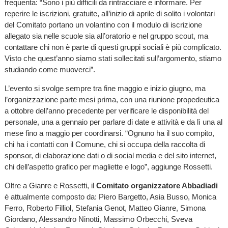
frequenta: “Sono i più difficili da rintracciare e informare. Per
reperire le iscrizioni, gratuite, all’inizio di aprile di solito i volontari
del Comitato portano un volantino con il modulo di iscrizione
allegato sia nelle scuole sia all’oratorio e nel gruppo scout, ma
contattare chi non è parte di questi gruppi sociali è più complicato.
Visto che quest’anno siamo stati sollecitati sull’argomento, stiamo
studiando come muoverci”.
L’evento si svolge sempre tra fine maggio e inizio giugno, ma
l’organizzazione parte mesi prima, con una riunione propedeutica
a ottobre dell’anno precedente per verificare le disponibilità del
personale, una a gennaio per parlare di date e attività e da lì una al
mese fino a maggio per coordinarsi. “Ognuno ha il suo compito,
chi ha i contatti con il Comune, chi si occupa della raccolta di
sponsor, di elaborazione dati o di social media e del sito internet,
chi dell’aspetto grafico per magliette e logo”, aggiunge Rossetti.
Oltre a Gianre e Rossetti, il
Comitato organizzatore Abbadiadi
è attualmente composto da: Piero Bargetto, Asia Busso, Monica
Ferro, Roberto Filliol, Stefania Genot, Matteo Gianre, Simona
Giordano, Alessandro Ninotti, Massimo Orbecchi, Sveva