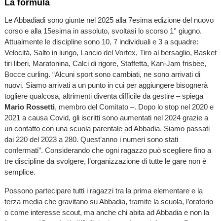
La formula
Le Abbadiadi sono giunte nel 2025 alla 7esima edizione del nuovo
corso e alla 15esima in assoluto, svoltasi lo scorso 1° giugno.
Attualmente le discipline sono 10, 7 individuali e 3 a squadre:
Velocità, Salto in lungo, Lancio del Vortex, Tiro al bersaglio, Basket
tiri liberi, Maratonina, Calci di rigore, Staffetta, Kan-Jam frisbee,
Bocce curling. “Alcuni sport sono cambiati, ne sono arrivati di
nuovi. Siamo arrivati a un punto in cui per aggiungere bisognerà
togliere qualcosa, altrimenti diventa difficile da gestire – spiega
Mario Rossetti
, membro del Comitato –. Dopo lo stop nel 2020 e
2021 a causa Covid, gli iscritti sono aumentati nel 2024 grazie a
un contatto con una scuola parentale ad Abbadia. Siamo passati
dai 220 del 2023 a 280. Quest’anno i numeri sono stati
confermati”. Considerando che ogni ragazzo può scegliere fino a
tre discipline da svolgere, l’organizzazione di tutte le gare non è
semplice.
Possono partecipare tutti i ragazzi tra la prima elementare e la
terza media che gravitano su Abbadia, tramite la scuola, l’oratorio
o come interesse scout, ma anche chi abita ad Abbadia e non la