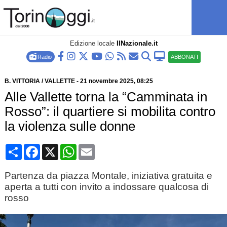
Edizione locale
IlNazionale.it
Radio
ABBONATI
B. VITTORIA / VALLETTE
-
21 novembre 2025
, 08:25
Alle Vallette torna la “Camminata in
Rosso”: il quartiere si mobilita contro
la violenza sulle donne
Condividi
Facebook
X
WhatsApp
Email
Partenza da piazza Montale, iniziativa gratuita e
aperta a tutti con invito a indossare qualcosa di
rosso