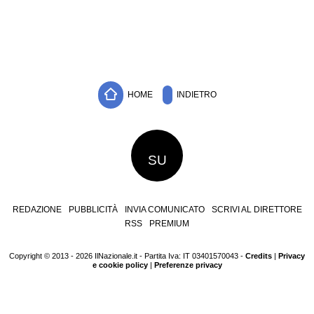
HOME
INDIETRO
SU
REDAZIONE
PUBBLICITÀ
INVIA COMUNICATO
SCRIVI AL DIRETTORE
RSS
PREMIUM
Copyright © 2013 - 2026 IlNazionale.it - Partita Iva: IT 03401570043 -
Credits
|
Privacy
e cookie policy
|
Preferenze privacy