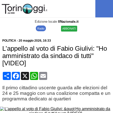
Edizione locale
IlNazionale.it
Radio
ABBONATI
POLITICA
-
20 maggio 2026
, 16:33
L’appello al voto di Fabio Giulivi: "Ho
amministrato da sindaco di tutti"
[VIDEO]
Condividi
Facebook
X
WhatsApp
Email
Il primo cittadino uscente guarda alle elezioni del
24 e 25 maggio con una coalizione compatta e un
programma dedicato ai quartieri