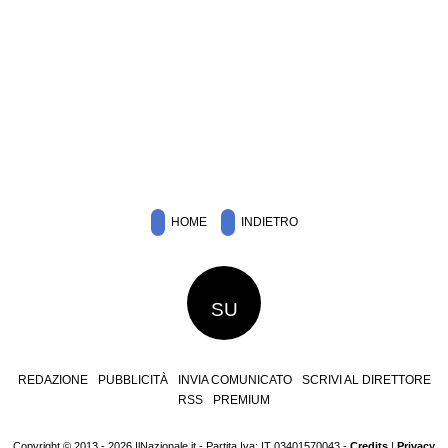
HOME
INDIETRO
SU
REDAZIONE
PUBBLICITÀ
INVIA COMUNICATO
SCRIVI AL DIRETTORE
RSS
PREMIUM
Copyright © 2013 - 2026 IlNazionale.it - Partita Iva: IT 03401570043 -
Credits
|
Privacy