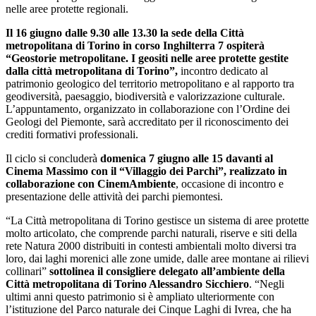
nelle aree protette regionali.
Il 16 giugno dalle 9.30 alle 13.30 la sede della Città
metropolitana di Torino in corso Inghilterra 7 ospiterà
“Geostorie metropolitane. I geositi nelle aree protette gestite
dalla città metropolitana di Torino”,
incontro dedicato al
patrimonio geologico del territorio metropolitano e al rapporto tra
geodiversità, paesaggio, biodiversità e valorizzazione culturale.
L’appuntamento, organizzato in collaborazione con l’Ordine dei
Geologi del Piemonte, sarà accreditato per il riconoscimento dei
crediti formativi professionali.
Il ciclo si concluderà
domenica 7 giugno alle 15 davanti al
Cinema Massimo con il “Villaggio dei Parchi”, realizzato in
collaborazione con CinemAmbiente
, occasione di incontro e
presentazione delle attività dei parchi piemontesi.
“La Città metropolitana di Torino gestisce un sistema di aree protette
molto articolato, che comprende parchi naturali, riserve e siti della
rete Natura 2000 distribuiti in contesti ambientali molto diversi tra
loro, dai laghi morenici alle zone umide, dalle aree montane ai rilievi
collinari”
sottolinea il consigliere delegato all’ambiente della
Città metropolitana di Torino Alessandro Sicchiero
. “Negli
ultimi anni questo patrimonio si è ampliato ulteriormente con
l’istituzione del Parco naturale dei Cinque Laghi di Ivrea, che ha