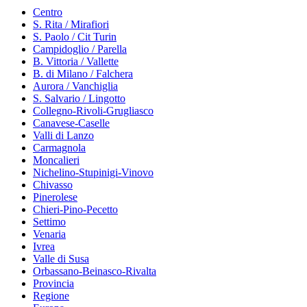
Centro
S. Rita / Mirafiori
S. Paolo / Cit Turin
Campidoglio / Parella
B. Vittoria / Vallette
B. di Milano / Falchera
Aurora / Vanchiglia
S. Salvario / Lingotto
Collegno-Rivoli-Grugliasco
Canavese-Caselle
Valli di Lanzo
Carmagnola
Moncalieri
Nichelino-Stupinigi-Vinovo
Chivasso
Pinerolese
Chieri-Pino-Pecetto
Settimo
Venaria
Ivrea
Valle di Susa
Orbassano-Beinasco-Rivalta
Provincia
Regione