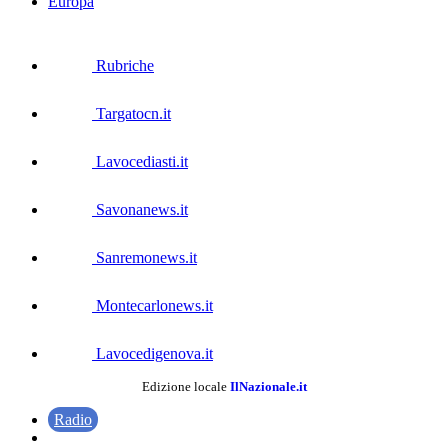
Europa
Rubriche
Targatocn.it
Lavocediasti.it
Savonanews.it
Sanremonews.it
Montecarlonews.it
Lavocedigenova.it
Edizione locale
IlNazionale.it
Radio