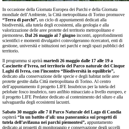
In occasione della Giornata Europea dei Parchi e della Giornata
mondiale dell’Ambiente, la Città metropolitana di Torino promuove
“Terra di parchi”,
un ciclo di appuntamenti dedicati alla
biodiversità, alla tutela degli ecosistemi, alla geologia e alla
valorizzazione delle aree protette del territorio metropolitano e
piemontese
. Dal 26 maggio al 7 giugno
incontri, approfondimenti
scientifici e momenti divulgativi coinvolgeranno ricercatori, enti di
gestione, università e istituzioni nei parchi e negli spazi pubblici del
territorio.
Il programma si aprirà
martedì 26 maggio dalle 17 alle 19 a
Cascinette d’Ivrea, nel territorio del Parco naturale dei Cinque
Laghi di Ivrea, con l’incontro “Biodiversità in equilibrio”,
dedicato alla conservazione delle specie e degli habitat nelle aree
protette gestite dalla Città metropolitana di Torino. Al centro
dell’appuntamento il progetto LIFE Insubricus per la tutela del
pelobate fosco insubrico, raro anfibio minacciato a livello europeo, e
il progetto LIFE Predator dedicato al contenimento del siluro e alla
salvaguardia degli ecosistemi lacustri.
Sabato 30 maggio alle 7 il Parco Naturale del Lago di Candia
ospiterà
“In un battito d’ali: una panoramica sui progetti di
tutela dell’avifauna nei parchi piemontesi”,
appuntamento
dedicato ai progetti di monitoraggio e conservazione degli uccelli