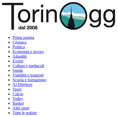
Prima pagina
Cronaca
Politica
Economia e lavoro
Attualità
Eventi
Cultura e spettacoli
Sanità
Viabilità e trasporti
Scuola e formazione
Al Direttore
Sport
Calcio
Volley
Basket
Altri sport
Tutte le notizie