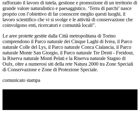
rafforzato il lavoro di tutela, gestione e promozione di un territorio di
grande valore naturalistico e paesaggistico. ‘Terra di parchi’ nasce
proprio con l’obiettivo di far conoscere meglio questi luoghi, il
lavoro scientifico che vi si svolge e le attività di conservazione che
coinvolgono enti, ricercatori e comunità locali”.
Le aree protette gestite dalla Città metropolitana di Torino
comprendono il Parco naturale dei Cinque Laghi di Ivrea, il Parco
naturale Colle del Lys, il Parco naturale Conca Cialancia, il Parco
naturale Monte San Giorgio, il Parco naturale Tre Denti - Freidour,
la Riserva naturale Monti Pelati e la Riserva naturale Stagno di
Oulx, oltre a numerosi siti della rete Natura 2000 tra Zone Speciali
di Conservazione e Zone di Protezione Speciale.
comunicato stampa
TI RICORDI COSA È SUCCESSO L’ANNO
SCORSO AD AGOSTO?
Ascolta il podcast con le notizie da non dimenticare