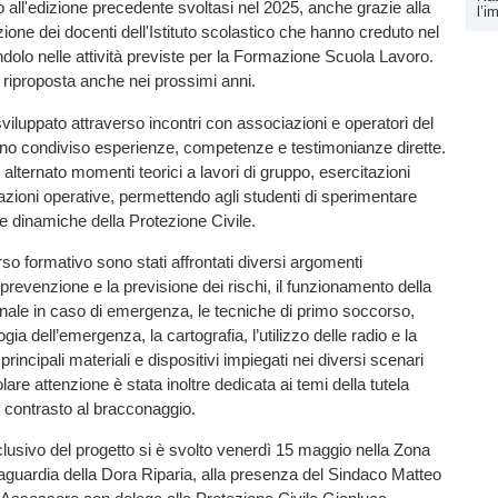
to all'edizione precedente svoltasi nel 2025, anche grazie alla
l’i
zione dei docenti dell'Istituto scolastico che hanno creduto nel
ndolo nelle attività previste per la Formazione Scuola Lavoro.
à riproposta anche nei prossimi anni.
sviluppato attraverso incontri con associazioni e operatori del
nno condiviso esperienze, competenze e testimonianze dirette.
 alternato momenti teorici a lavori di gruppo, esercitazioni
azioni operative, permettendo agli studenti di sperimentare
 dinamiche della Protezione Civile.
rso formativo sono stati affrontati diversi argomenti
 prevenzione e la previsione dei rischi, il funzionamento della
le in caso di emergenza, le tecniche di primo soccorso,
ogia dell’emergenza, la cartografia, l’utilizzo delle radio e la
incipali materiali e dispositivi impiegati nei diversi scenari
olare attenzione è stata inoltre dedicata ai temi della tutela
 contrasto al bracconaggio.
usivo del progetto si è svolto venerdì 15 maggio nella Zona
aguardia della Dora Riparia, alla presenza del Sindaco Matteo