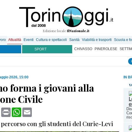
Edizione locale
IlNazionale.it
voro
Attualità
Eventi
Cultura e spettacoli
Sanità
Viabilità e trasporti
Scuola e f
CHIVASSO
PINEROLESE
SETTI
SPORT
ggio 2026, 15:00
IN B
o forma i giovani alla
v
one Civile
Dis
book
X
Print
WhatsApp
Email
Com
ris
 percorso con gli studenti del Curie-Levi