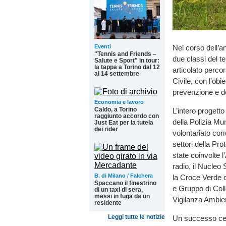
Eventi
Nel corso dell’a
"Tennis and Friends –
due classi del te
Salute e Sport" in tour:
la tappa a Torino dal 12
articolato perco
al 14 settembre
Civile, con l’obi
prevenzione e d
Economia e lavoro
Caldo, a Torino
L’intero progetto
raggiunto accordo con
della Polizia Mu
Just Eat per la tutela
dei rider
volontariato co
settori della Pro
state coinvolte 
radio, il Nucle
B. di Milano / Falchera
la Croce Verde d
Spaccano il finestrino
e Gruppo di Coll
di un taxi di sera,
messi in fuga da un
Vigilanza Ambien
residente
Leggi tutte le notizie
Un successo cert