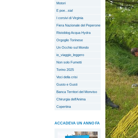
Motori
E poe...sia!
I corsivi di Virginia
Fiera Nazionale del Peperone
Ristoblog Acqua Hydra
Orgoglio Torinese
Un Occhio sul Mondo
io_viaggio_leggero
Non solo Fumetti
Torino 2025
Voci della crisi
Gusto e Gusti
Banca Territori del Monviso
Chirurgia dell'Anima
Copertina
ACCADEVA UN ANNO FA