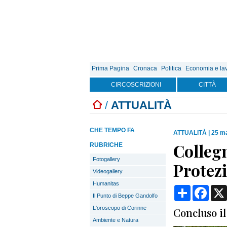
Prima Pagina
Cronaca
Politica
Economia e la
CIRCOSCRIZIONI
CITTÀ
/
ATTUALITÀ
CHE TEMPO FA
ATTUALITÀ
|
25 ma
Collegn
RUBRICHE
Fotogallery
Protezi
Videogallery
Humanitas
Condividi
Face
Il Punto di Beppe Gandolfo
L'oroscopo di Corinne
Concluso il
Ambiente e Natura