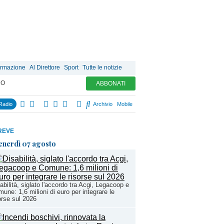
ormazione
Al Direttore
Sport
Tutte le notizie
MO
ABBONATI
Radio
Archivio
Mobile
REVE
enerdì 07 agosto
abilità, siglato l'accordo tra Acgi, Legacoop e
une: 1,6 milioni di euro per integrare le
orse sul 2026