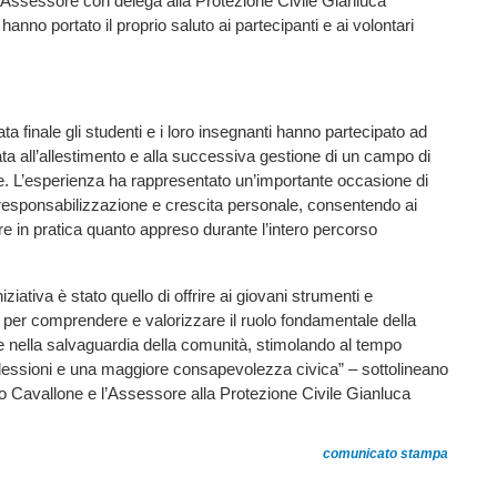
’Assessore con delega alla Protezione Civile Gianluca
hanno portato il proprio saluto ai partecipanti e ai volontari
ta finale gli studenti e i loro insegnanti hanno partecipato ad
cata all’allestimento e alla successiva gestione di un campo di
e. L’esperienza ha rappresentato un’importante occasione di
responsabilizzazione e crescita personale, consentendo ai
re in pratica quanto appreso durante l’intero percorso
iniziativa è stato quello di offrire ai giovani strumenti e
 per comprendere e valorizzare il ruolo fondamentale della
e nella salvaguardia della comunità, stimolando al tempo
lessioni e una maggiore consapevolezza civica” – sottolineano
o Cavallone e l’Assessore alla Protezione Civile Gianluca
comunicato stampa