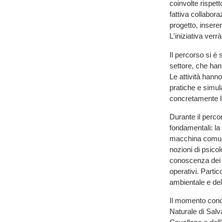
coinvolte rispet
fattiva collabora
progetto, insere
L'iniziativa verr
Il percorso si è 
settore, che ha
Le attività hanno
pratiche e simul
concretamente le
Durante il perco
fondamentali: la
macchina comuna
nozioni di psicol
conoscenza dei pr
operativi. Partic
ambientale e del
Il momento concl
Naturale di Salv