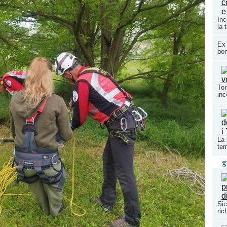
Inc
la 
Ex 
bon
Tor
inc
La 
tem
g
Sic
ric