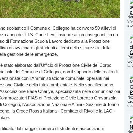
Not
viv
sto
nno scolastico il Comune di Collegno ha coinvolto 50 allievi di
rzo anno dell’I.I.S. Curie-Levi, insieme ai loro insegnanti, in un
rso di Formazione Scuola Lavoro dedicato alla Protezione
ettivo di avvicinare gli studenti ai temi della sicurezza, della
ella gestione delle emergenze.
Pas
Gov
 è stato elaborato dall'Ufficio di Protezione Civile del Corpo
la 
nicipale del Comune di Collegno, con il supporto delle realtà di
nvenzionate con l’Amministrazione comunale, operanti nei
tezione Civile e della tutela ambientale. Nello specifico sono
l’Associazione Base Charlye, specializzata nelle comunicazioni
Noz
o Sommozzatori FIAS di Protezione Civile Lorenzo Cravanzola,
Cro
i Collegno, l’Associazione Nazionale Alpini - Sezione di Torino
cuo
egno, la Croce Rossa Italiana - Comitato di Rivoli e la LAC -
tale.
ificato dal maggior numero di studenti e associazioni
Nas