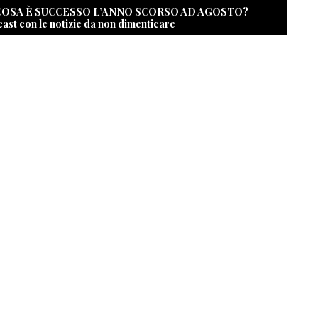
 COSA È SUCCESSO L’ANNO SCORSO AD AGOSTO?
cast con le notizie da non dimenticare