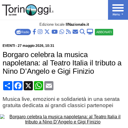
Edizione locale
IlNazionale.it
Radio
ABBONATI
EVENTI
-
27 maggio 2026
, 10:31
Borgaro celebra la musica
napoletana: al Teatro Italia il tributo a
Nino D’Angelo e Gigi Finizio
Condividi
Facebook
X
WhatsApp
Email
Musica live, emozioni e solidarietà in una serata
gratuita dedicata ai grandi classici partenopei