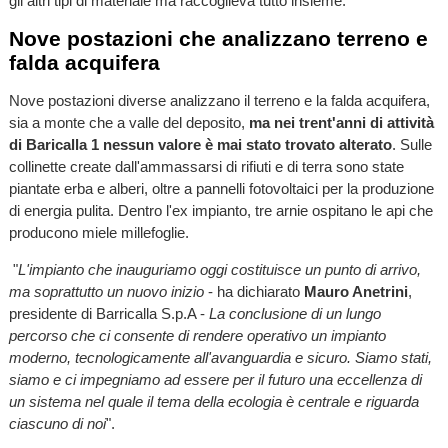
gli altri tipi di materiale ma raccoglieva tutto insieme.
Nove postazioni che analizzano terreno e
falda acquifera
Nove postazioni diverse analizzano il terreno e la falda acquifera,
sia a monte che a valle del deposito,
ma nei trent'anni di attività
di Baricalla 1 nessun valore è mai stato trovato alterato
. Sulle
collinette create dall'ammassarsi di rifiuti e di terra sono state
piantate erba e alberi, oltre a pannelli fotovoltaici per la produzione
di energia pulita. Dentro l'ex impianto, tre arnie ospitano le api che
producono miele millefoglie.
"
L'impianto che inauguriamo oggi costituisce un punto di arrivo,
ma soprattutto un nuovo inizio
- ha dichiarato
Mauro Anetrini
,
presidente di Barricalla S.p.A -
La conclusione di un lungo
percorso che ci consente di rendere operativo un impianto
moderno, tecnologicamente all'avanguardia e sicuro. Siamo stati,
siamo e ci impegniamo ad essere per il futuro una eccellenza di
un sistema nel quale il tema della ecologia è centrale e riguarda
ciascuno di noi
".