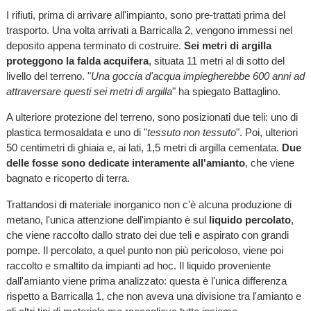
I rifiuti, prima di arrivare all'impianto, sono pre-trattati prima del
trasporto. Una volta arrivati a Barricalla 2, vengono immessi nel
deposito appena terminato di costruire.
Sei metri di argilla
proteggono la falda acquifera
, situata 11 metri al di sotto del
livello del terreno. "
Una goccia d'acqua impiegherebbe 600 anni ad
attraversare questi sei metri di argilla
" ha spiegato Battaglino.
A ulteriore protezione del terreno, sono posizionati due teli: uno di
plastica termosaldata e uno di "
tessuto non tessuto
". Poi, ulteriori
50 centimetri di ghiaia e, ai lati, 1,5 metri di argilla cementata.
Due
delle fosse sono dedicate interamente all'amianto
, che viene
bagnato e ricoperto di terra.
Trattandosi di materiale inorganico non c'è alcuna produzione di
metano, l'unica attenzione dell'impianto è sul
liquido percolato
,
che viene raccolto dallo strato dei due teli e aspirato con grandi
pompe. Il percolato, a quel punto non più pericoloso, viene poi
raccolto e smaltito da impianti ad hoc. Il liquido proveniente
dall'amianto viene prima analizzato: questa è l'unica differenza
rispetto a Barricalla 1, che non aveva una divisione tra l'amianto e