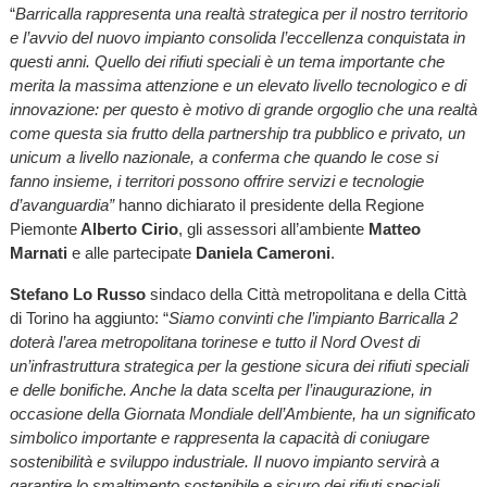
“
Barricalla rappresenta una realtà strategica per il nostro territorio
e l’avvio del nuovo impianto consolida l’eccellenza conquistata in
questi anni. Quello dei rifiuti speciali è un tema importante che
merita la massima attenzione e un elevato livello tecnologico e di
innovazione: per questo è motivo di grande orgoglio che una realtà
come questa sia frutto della partnership tra pubblico e privato, un
unicum a livello nazionale, a conferma che quando le cose si
fanno insieme, i territori possono offrire servizi e tecnologie
d’avanguardia”
hanno dichiarato il presidente della Regione
Piemonte
Alberto Cirio
, gli assessori all’ambiente
Matteo
Marnati
e alle partecipate
Daniela Cameroni
.
Stefano Lo Russo
sindaco della Città metropolitana e della Città
di Torino ha aggiunto: “
Siamo convinti che l’impianto Barricalla 2
doterà l’area metropolitana torinese e tutto il Nord Ovest di
un’infrastruttura strategica per la gestione sicura dei rifiuti speciali
e delle bonifiche. Anche la data scelta per l’inaugurazione, in
occasione della Giornata Mondiale dell’Ambiente, ha un significato
simbolico importante e rappresenta la capacità di coniugare
sostenibilità e sviluppo industriale. Il nuovo impianto servirà a
garantire lo smaltimento sostenibile e sicuro dei rifiuti speciali,