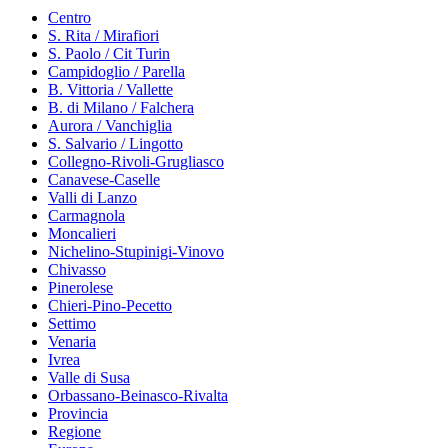
Centro
S. Rita / Mirafiori
S. Paolo / Cit Turin
Campidoglio / Parella
B. Vittoria / Vallette
B. di Milano / Falchera
Aurora / Vanchiglia
S. Salvario / Lingotto
Collegno-Rivoli-Grugliasco
Canavese-Caselle
Valli di Lanzo
Carmagnola
Moncalieri
Nichelino-Stupinigi-Vinovo
Chivasso
Pinerolese
Chieri-Pino-Pecetto
Settimo
Venaria
Ivrea
Valle di Susa
Orbassano-Beinasco-Rivalta
Provincia
Regione