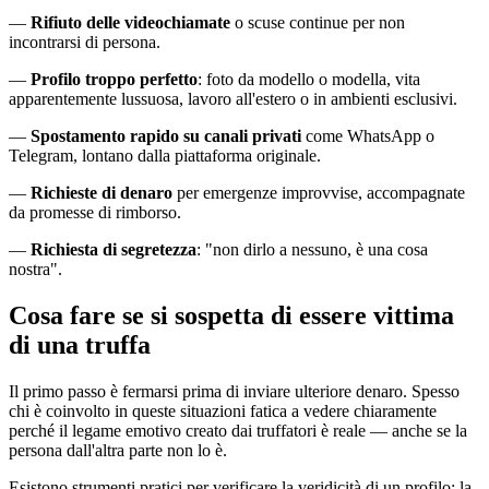
—
Rifiuto delle videochiamate
o scuse continue per non
incontrarsi di persona.
—
Profilo troppo perfetto
: foto da modello o modella, vita
apparentemente lussuosa, lavoro all'estero o in ambienti esclusivi.
—
Spostamento rapido su canali privati
come WhatsApp o
Telegram, lontano dalla piattaforma originale.
—
Richieste di denaro
per emergenze improvvise, accompagnate
da promesse di rimborso.
—
Richiesta di segretezza
: "non dirlo a nessuno, è una cosa
nostra".
Cosa fare se si sospetta di essere vittima
di una truffa
Il primo passo è fermarsi prima di inviare ulteriore denaro. Spesso
chi è coinvolto in queste situazioni fatica a vedere chiaramente
perché il legame emotivo creato dai truffatori è reale — anche se la
persona dall'altra parte non lo è.
Esistono strumenti pratici per verificare la veridicità di un profilo: la