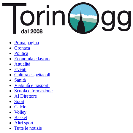
Prima pagina
Cronaca
Politica
Economia e lavoro
Attualità
Eventi
Cultura e spettacoli
Sanità
Viabilità e trasporti
Scuola e formazione
Al Direttore
Sport
Calcio
Volley
Basket
Altri sport
Tutte le notizie