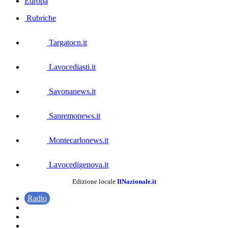
Europa
Rubriche
Targatocn.it
Lavocediasti.it
Savonanews.it
Sanremonews.it
Montecarlonews.it
Lavocedigenova.it
Edizione locale
IlNazionale.it
Radio