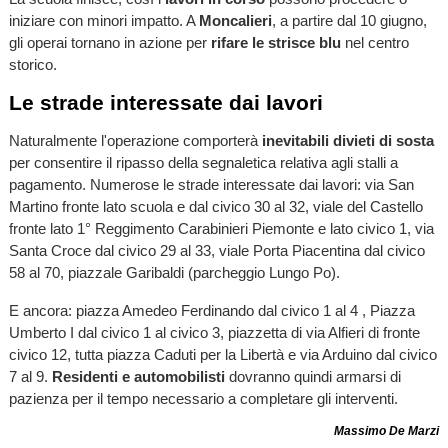
iniziare con minori impatto. A
Moncalieri
, a partire dal 10 giugno,
gli operai tornano in azione per
rifare le strisce blu
nel centro
storico.
Le strade interessate dai lavori
Naturalmente l'operazione comporterà
inevitabili divieti di sosta
per consentire il ripasso della segnaletica relativa agli stalli a
pagamento. Numerose le strade interessate dai lavori: via San
Martino fronte lato scuola e dal civico 30 al 32, viale del Castello
fronte lato 1° Reggimento Carabinieri Piemonte e lato civico 1, via
Santa Croce dal civico 29 al 33, viale Porta Piacentina dal civico
58 al 70, piazzale Garibaldi (parcheggio Lungo Po).
E ancora: piazza Amedeo Ferdinando dal civico 1 al 4 , Piazza
Umberto I dal civico 1 al civico 3, piazzetta di via Alfieri di fronte
civico 12, tutta piazza Caduti per la Libertà e via Arduino dal civico
7 al 9.
Residenti e automobilisti
dovranno quindi armarsi di
pazienza per il tempo necessario a completare gli interventi.
Massimo De Marzi