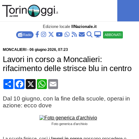
Edizione locale
IlNazionale.it
Radio
ABBONATI
MONCALIERI
-
06 giugno 2026
, 07:23
Lavori in corso a Moncalieri:
rifacimento delle strisce blu in centro
Condividi
Facebook
X
WhatsApp
Email
Dal 10 giugno, con la fine della scuole, operai in
azione: ecco dove
Foto generica d'archivio
La scuola finisce, così i
lavori in corso
possono procedere o