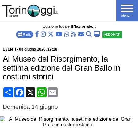
Edizione locale
IlNazionale.it
Radio
ABBONATI
EVENTI
-
08 giugno 2026
, 19:18
Al Museo del Risorgimento, la
settima edizione del Gran Ballo in
costumi storici
Condividi
Facebook
X
WhatsApp
Email
Domenica 14 giugno