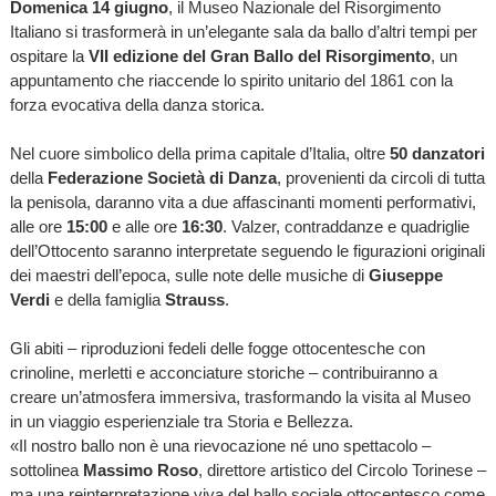
Domenica 14 giugno
, il Museo Nazionale del Risorgimento
Italiano si trasformerà in un’elegante sala da ballo d’altri tempi per
ospitare la
VII edizione del Gran Ballo del Risorgimento
, un
appuntamento che riaccende lo spirito unitario del 1861 con la
forza evocativa della danza storica.
Nel cuore simbolico della prima capitale d’Italia, oltre
50 danzatori
della
Federazione Società di Danza
, provenienti da circoli di tutta
la penisola, daranno vita a due affascinanti momenti performativi,
alle ore
15:00
e alle ore
16:30
. Valzer, contraddanze e quadriglie
dell’Ottocento saranno interpretate seguendo le figurazioni originali
dei maestri dell’epoca, sulle note delle musiche di
Giuseppe
Verdi
e della famiglia
Strauss
.
Gli abiti – riproduzioni fedeli delle fogge ottocentesche con
crinoline, merletti e acconciature storiche – contribuiranno a
creare un’atmosfera immersiva, trasformando la visita al Museo
in un viaggio esperienziale tra Storia e Bellezza.
«Il nostro ballo non è una rievocazione né uno spettacolo –
sottolinea
Massimo Roso
, direttore artistico del Circolo Torinese –
ma una reinterpretazione viva del ballo sociale ottocentesco come