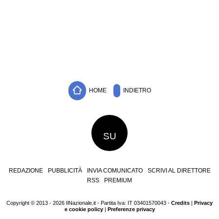
HOME
INDIETRO
SU
REDAZIONE
PUBBLICITÀ
INVIA COMUNICATO
SCRIVI AL DIRETTORE
RSS
PREMIUM
Copyright © 2013 - 2026 IlNazionale.it - Partita Iva: IT 03401570043 -
Credits
|
Privacy
e cookie policy
|
Preferenze privacy