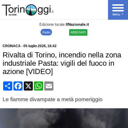
Edizione locale
IlNazionale.it
Radio
ABBONATI
CRONACA
-
05 luglio 2026
, 16:42
Rivalta di Torino, incendio nella zona
industriale Pasta: vigili del fuoco in
azione [VIDEO]
Condividi
Facebook
X
WhatsApp
Email
Le fiamme divampate a metà pomeriggio