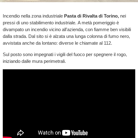
Incendio nella zona industriale
Pasta di Rivalta di Torino,
nei
pressi di uno stabilimento industriale.
A metà pomeriggio è
divampato un incendio vicino all'azienda, con fiamme ben visibili
dalla strada. Dal sito si è alzata una lunga colonna di fumo nero,
avvistata anche da lontano: diverse le chiamate al 112.
Sul posto sono impegnati i vigili del fuoco per spegnere il rogo,
iniziando dalle mura perimetrali.