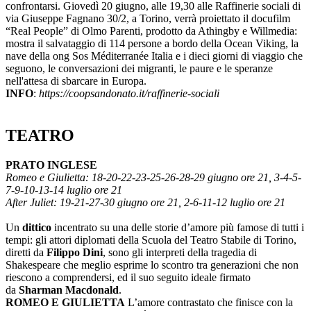
confrontarsi. Giovedì 20 giugno, alle 19,30 alle Raffinerie sociali di
via Giuseppe Fagnano 30/2, a Torino, verrà proiettato il docufilm
“Real People” di Olmo Parenti, prodotto da Athingby e Willmedia:
mostra il salvataggio di 114 persone a bordo della Ocean Viking, la
nave della ong Sos Méditerranée Italia e i dieci giorni di viaggio che
seguono, le conversazioni dei migranti, le paure e le speranze
nell'attesa di sbarcare in Europa.
INFO
:
https://coopsandonato.it/raffinerie-sociali
TEATRO
PRATO INGLESE
Romeo e Giulietta: 18-20-22-23-25-26-28-29 giugno ore 21, 3-4-5-
7-9-10-13-14 luglio ore 21
After Juliet: 19-21-27-30 giugno ore 21, 2-6-11-12 luglio ore 21
Un
dittico
incentrato su una delle storie d’amore più famose di tutti i
tempi: gli attori diplomati della Scuola del Teatro Stabile di Torino,
diretti da
Filippo Dini
, sono gli interpreti della tragedia di
Shakespeare che meglio esprime lo scontro tra generazioni che non
riescono a comprendersi, ed il suo seguito ideale firmato
da
Sharman Macdonald
.
ROMEO E GIULIETTA
L’amore contrastato che finisce con la