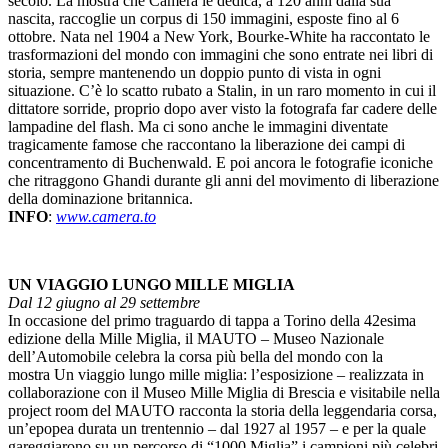
secolo. La mostra che Camera le dedica, a 120 anni dalla sua
nascita, raccoglie un corpus di 150 immagini, esposte fino al 6
ottobre. Nata nel 1904 a New York, Bourke-White ha raccontato le
trasformazioni del mondo con immagini che sono entrate nei libri di
storia, sempre mantenendo un doppio punto di vista in ogni
situazione. C’è lo scatto rubato a Stalin, in un raro momento in cui il
dittatore sorride, proprio dopo aver visto la fotografa far cadere delle
lampadine del flash. Ma ci sono anche le immagini diventate
tragicamente famose che raccontano la liberazione dei campi di
concentramento di Buchenwald. E poi ancora le fotografie iconiche
che ritraggono Ghandi durante gli anni del movimento di liberazione
della dominazione britannica.
INFO
:
www.camera.to
UN VIAGGIO LUNGO MILLE MIGLIA
Dal 12 giugno al 29 settembre
In occasione del primo traguardo di tappa a Torino della 42esima
edizione della Mille Miglia, il MAUTO – Museo Nazionale
dell’Automobile celebra la corsa più bella del mondo con la
mostra Un viaggio lungo mille miglia: l’esposizione – realizzata in
collaborazione con il Museo Mille Miglia di Brescia e visitabile nella
project room del MAUTO racconta la storia della leggendaria corsa,
un’epopea durata un trentennio – dal 1927 al 1957 – e per la quale
gareggiarono su un percorso di “1000 Miglia” i campioni più celebri