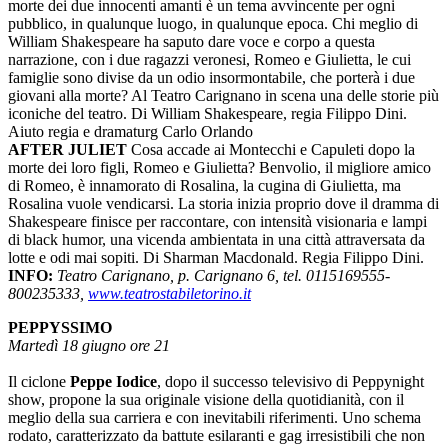
morte dei due innocenti amanti è un tema avvincente per ogni
pubblico, in qualunque luogo, in qualunque epoca. Chi meglio di
William Shakespeare ha saputo dare voce e corpo a questa
narrazione, con i due ragazzi veronesi, Romeo e Giulietta, le cui
famiglie sono divise da un odio insormontabile, che porterà i due
giovani alla morte? Al Teatro Carignano in scena una delle storie più
iconiche del teatro. Di William Shakespeare, regia Filippo Dini.
Aiuto regia e dramaturg Carlo Orlando
AFTER JULIET
Cosa accade ai Montecchi e Capuleti dopo la
morte dei loro figli, Romeo e Giulietta? Benvolio, il migliore amico
di Romeo, è innamorato di Rosalina, la cugina di Giulietta, ma
Rosalina vuole vendicarsi. La storia inizia proprio dove il dramma di
Shakespeare finisce per raccontare, con intensità visionaria e lampi
di black humor, una vicenda ambientata in una città attraversata da
lotte e odi mai sopiti. Di Sharman Macdonald. Regia Filippo Dini.
INFO:
Teatro Carignano, p. Carignano 6, tel. 0115169555-
800235333,
www.teatrostabiletorino.it
PEPPYSSIMO
Martedì 18 giugno ore 21
Il ciclone
Peppe Iodice
, dopo il successo televisivo di Peppynight
show, propone la sua originale visione della quotidianità, con il
meglio della sua carriera e con inevitabili riferimenti. Uno schema
rodato, caratterizzato da battute esilaranti e gag irresistibili che non