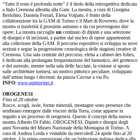
“Tutto il resto è profonda notte” è il titolo della retrospettiva dedicata
a Italo Cremona allestita alla Gam. La mostra, a cura di Giorgina
Bertolino, Daniela Ferrari, Elena Volpato, è frutto della
collaborazione tra la GAM di Torino e il Mart di Rovereto, dove la
mostra si trasferirà il prossimo autunno e da cui provengono due
opere. La mostra raccoglie
un
centinaio di dipinti e una selezione
di disegni e di incisioni, a partire dal nucleo di opere appartenenti
alla collezione della GAM. Il percorso espositivo si sviluppa su nove
sezioni e segue la progressione cronologica delle stagioni creative di
Cremona. Una sala centrale del percorso, eletta a cabinet des folies,
è dedicata alla prolungata frequentazione del fantastico, del grottesco
e del surreale, mentre nella sala delle facciate, la visione si sposta
sulle architetture torinesi, un motivo pittorico peculiare, sviluppato
dall’artista lungo i decenni: da piazza Cavour a via Po.
INFO
:
www.gamtorino.it
OROGENESI
Fino al 20 ottobre
Rocce, scogli, isole, forme minerali, montagne sono presenze che
sembrano emergere dalle viscere della Terra, come apparse in
seguito a un processo di orogenesi. Questo il concept della nuova
mostra Alberto Di Fabio. OROGENESI. Dipinti e disegni degli
anni Novanta del Museo Nazionale della Montagna di Torino. A
cura di Andrea Lerda e visitabile da mercoledì 24 aprile fino al 20
ottobre, è la prima esposizione che un’istituzione italiana dedica alla