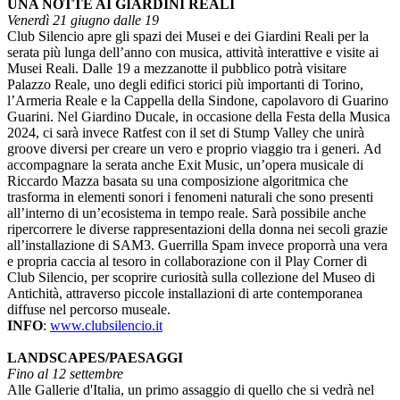
UNA NOTTE AI GIARDINI REALI
Venerdì 21 giugno dalle 19
Club Silencio apre gli spazi dei Musei e dei Giardini Reali per la
serata più lunga dell’anno con musica, attività interattive e visite ai
Musei Reali. Dalle 19 a mezzanotte il pubblico potrà visitare
Palazzo Reale, uno degli edifici storici più importanti di Torino,
l’Armeria Reale e la Cappella della Sindone, capolavoro di Guarino
Guarini. Nel Giardino Ducale, in occasione della Festa della Musica
2024, ci sarà invece Ratfest con il set di Stump Valley che unirà
groove diversi per creare un vero e proprio viaggio tra i generi. Ad
accompagnare la serata anche Exit Music, un’opera musicale di
Riccardo Mazza basata su una composizione algoritmica che
trasforma in elementi sonori i fenomeni naturali che sono presenti
all’interno di un’ecosistema in tempo reale. Sarà possibile anche
ripercorrere le diverse rappresentazioni della donna nei secoli grazie
all’installazione di SAM3. Guerrilla Spam invece proporrà una vera
e propria caccia al tesoro in collaborazione con il Play Corner di
Club Silencio, per scoprire curiosità sulla collezione del Museo di
Antichità, attraverso piccole installazioni di arte contemporanea
diffuse nel percorso museale.
INFO
:
www.clubsilencio.it
LANDSCAPES/PAESAGGI
Fino al 12 settembre
Alle Gallerie d'Italia, un primo assaggio di quello che si vedrà nel