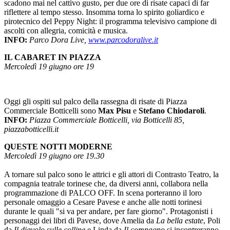
scadono mai nel cattivo gusto, per due ore di risate capaci di far
riflettere al tempo stesso. Insomma torna lo spirito goliardico e
pirotecnico del Peppy Night: il programma televisivo campione di
ascolti con allegria, comicità e musica.
INFO:
Parco Dora Live,
www.parcodoralive.it
IL CABARET IN PIAZZA
Mercoledì 19 giugno ore 19
Oggi gli ospiti sul palco della rassegna di risate di Piazza
Commerciale Botticelli sono
Max Pisu
e
Stefano Chiodaroli
.
INFO:
Piazza Commerciale Botticelli, via Botticelli 85,
piazzabotticelli.it
QUESTE NOTTI MODERNE
Mercoledì 19 giugno ore 19.30
A tornare sul palco sono le attrici e gli attori di Contrasto Teatro, la
compagnia teatrale torinese che, da diversi anni, collabora nella
programmazione di PALCO OFF. In scena porteranno il loro
personale omaggio a Cesare Pavese e anche alle notti torinesi
durante le quali "si va per andare, per fare giorno". Protagonisti i
personaggi dei libri di Pavese, dove Amelia da
La bella estate
, Poli
da
Il diavolo sulle colline
e Linda da
Il compagno
si incontreranno