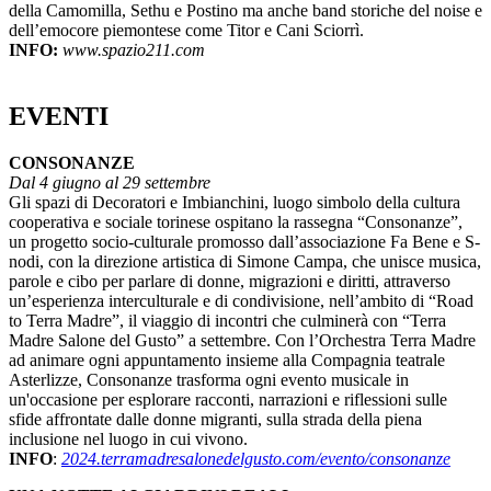
della Camomilla, Sethu e Postino ma anche band storiche del noise e
dell’emocore piemontese come Titor e Cani Sciorrì.
INFO:
www.spazio211.com
EVENTI
CONSONANZE
Dal 4 giugno al 29 settembre
Gli spazi di Decoratori e Imbianchini, luogo simbolo della cultura
cooperativa e sociale torinese ospitano la rassegna “Consonanze”,
un progetto socio-culturale promosso dall’associazione Fa Bene e S-
nodi, con la direzione artistica di Simone Campa, che unisce musica,
parole e cibo per parlare di donne, migrazioni e diritti, attraverso
un’esperienza interculturale e di condivisione, nell’ambito di “Road
to Terra Madre”, il viaggio di incontri che culminerà con “Terra
Madre Salone del Gusto” a settembre. Con l’Orchestra Terra Madre
ad animare ogni appuntamento insieme alla Compagnia teatrale
Asterlizze, Consonanze trasforma ogni evento musicale in
un'occasione per esplorare racconti, narrazioni e riflessioni sulle
sfide affrontate dalle donne migranti, sulla strada della piena
inclusione nel luogo in cui vivono.
INFO
:
2024.terramadresalonedelgusto.com/evento/consonanze