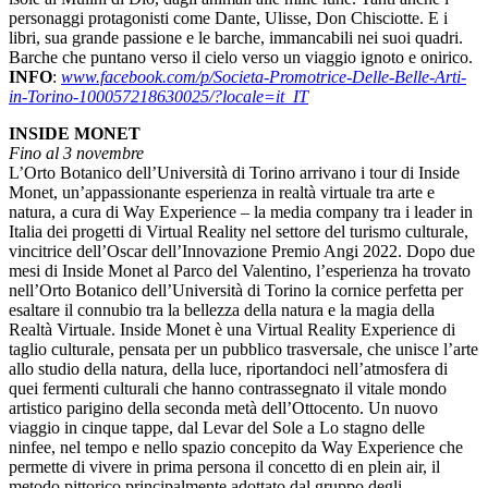
personaggi protagonisti come Dante, Ulisse, Don Chisciotte. E i
libri, sua grande passione e le barche, immancabili nei suoi quadri.
Barche che puntano verso il cielo verso un viaggio ignoto e onirico.
INFO
:
www.facebook.com/p/Societa-Promotrice-Delle-Belle-Arti-
in-Torino-100057218630025/?locale=it_IT
INSIDE MONET
Fino al 3 novembre
L’Orto Botanico dell’Università di Torino arrivano i tour di Inside
Monet, un’appassionante esperienza in realtà virtuale tra arte e
natura, a cura di Way Experience – la media company tra i leader in
Italia dei progetti di Virtual Reality nel settore del turismo culturale,
vincitrice dell’Oscar dell’Innovazione Premio Angi 2022. Dopo due
mesi di Inside Monet al Parco del Valentino, l’esperienza ha trovato
nell’Orto Botanico dell’Università di Torino la cornice perfetta per
esaltare il connubio tra la bellezza della natura e la magia della
Realtà Virtuale. Inside Monet è una Virtual Reality Experience di
taglio culturale, pensata per un pubblico trasversale, che unisce l’arte
allo studio della natura, della luce, riportandoci nell’atmosfera di
quei fermenti culturali che hanno contrassegnato il vitale mondo
artistico parigino della seconda metà dell’Ottocento. Un nuovo
viaggio in cinque tappe, dal Levar del Sole a Lo stagno delle
ninfee, nel tempo e nello spazio concepito da Way Experience che
permette di vivere in prima persona il concetto di en plein air, il
metodo pittorico principalmente adottato dal gruppo degli