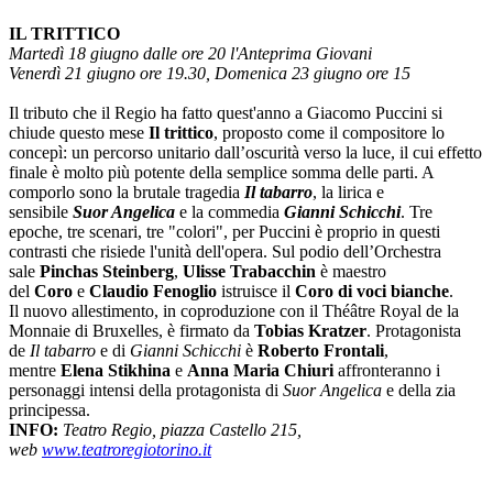
IL TRITTICO
Martedì 18 giugno dalle ore 20 l'Anteprima Giovani
Venerdì 21 giugno ore 19.30, Domenica 23 giugno ore 15
Il tributo che il Regio ha fatto quest'anno a Giacomo Puccini si
chiude questo mese
Il trittico
, proposto come il compositore lo
concepì: un percorso unitario dall’oscurità verso la luce, il cui effetto
finale è molto più potente della semplice somma delle parti. A
comporlo sono la brutale tragedia
Il tabarro
, la lirica e
sensibile
Suor Angelica
e la commedia
Gianni Schicchi
. Tre
epoche, tre scenari, tre "colori", per Puccini è proprio in questi
contrasti che risiede l'unità dell'opera. Sul podio dell’Orchestra
sale
Pinchas Steinberg
,
Ulisse Trabacchin
è maestro
del
Coro
e
Claudio Fenoglio
istruisce il
Coro di voci bianche
.
Il nuovo allestimento, in coproduzione con il Théâtre Royal de la
Monnaie di Bruxelles, è firmato da
Tobias Kratzer
. Protagonista
de
Il tabarro
e di
Gianni Schicchi
è
Roberto Frontali
,
mentre
Elena Stikhina
e
Anna Maria Chiuri
affronteranno i
personaggi intensi della protagonista di
Suor Angelica
e della zia
principessa.
INFO:
Teatro Regio, piazza Castello 215,
web
www.teatroregiotorino.it