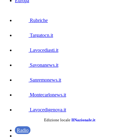
Europa
Rubriche
Targatocn.it
Lavocediasti.it
Savonanews.it
Sanremonews.it
Montecarlonews.it
Lavocedigenova.it
Edizione locale
IlNazionale.it
Radio