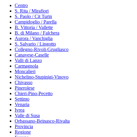
Centro
S. Rita / Mirafiori
S. Paolo / Cit Turin
Campidoglio / Parella
B. Vittoria / Vallette
B. di Milano / Falchera
Aurora / Vanchiglia
S. Salvario / Lingotto
Collegno-Rivoli-Grugliasco
Canavese-Caselle
Valli di Lanzo
Carmagnola
Moncalieri
Nichelino-Stupinigi-Vinovo
Chivasso
Pinerolese
Chieri-Pino-Pecetto
Settimo
Venaria
Ivrea
Valle di Susa
Orbassano-Beinasco-Rivalta
Provincia
Regione