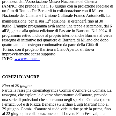
promossa dall’Associazione Museo Nazionale del Cinema
(AMNC) che prende il via il 18 giugno con la proiezione speciale di
un film di Tonino De Bernardi in collaborazione con il Museo
Nazionale del Cinema e l’Unione Culturale Franco Antonicelli. La
a
manifestazione, per la sua 12
edizione, si estenderà fino al 30
luglio. L’ampio programma avrà anche una tappa a settembre, dal 6
all’8, grazie alla quinta edizione di Passate in Barriera. Nel 2024, il
programma estivo include al proprio interno anche Barriera al verde,
rassegna di iniziative nel quartiere di Barriera di Milano che dopo
quattro anni di sostegno continuativo da parte della Città di
Torino, con il progetto Barriera a Cielo Aperto, si ritrova
improvvisamente senza supporto.
INFO
:
wwww.amnc.it
COMIZI D'AMORE
Fino al 29 giugno
Partita la rassegna cinematografica Comizi d'Amore da Comala. La
rassegna, che esplora le diverse sfaccettature dell'amore, prevede
una serie di proiezioni che si terranno negli spazi di Comala (corso
Ferrucci 65) e di Piazza Benefica (Giardino Luigi Martini) fino al
29 giugno. Comizi d’amore si suddivide in due parti: la prima, fino
al 22 giugno, in collaborazione con il Lovers Film Festival, una