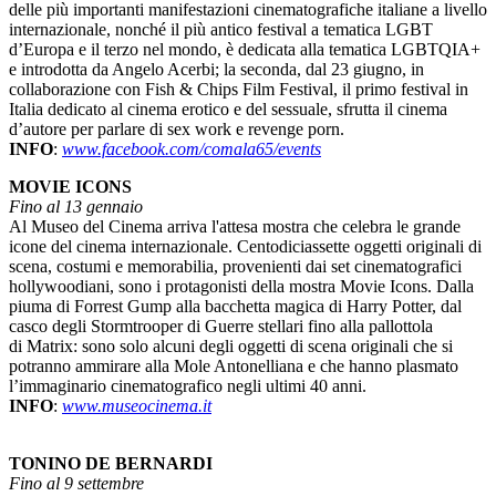
delle più importanti manifestazioni cinematografiche italiane a livello
internazionale, nonché il più antico festival a tematica LGBT
d’Europa e il terzo nel mondo, è dedicata alla tematica LGBTQIA+
e introdotta da Angelo Acerbi; la seconda, dal 23 giugno, in
collaborazione con Fish & Chips Film Festival, il primo festival in
Italia dedicato al cinema erotico e del sessuale, sfrutta il cinema
d’autore per parlare di sex work e revenge porn.
INFO
:
www.facebook.com/comala65/events
MOVIE ICONS
Fino al 13 gennaio
Al Museo del Cinema arriva l'attesa mostra che celebra le grande
icone del cinema internazionale. Centodiciassette oggetti originali di
scena, costumi e memorabilia, provenienti dai set cinematografici
hollywoodiani, sono i protagonisti della mostra Movie Icons. Dalla
piuma di Forrest Gump alla bacchetta magica di Harry Potter, dal
casco degli Stormtrooper di Guerre stellari fino alla pallottola
di Matrix: sono solo alcuni degli oggetti di scena originali che si
potranno ammirare alla Mole Antonelliana e che hanno plasmato
l’immaginario cinematografico negli ultimi 40 anni.
INFO
:
www.museocinema.it
TONINO DE BERNARDI
Fino al 9 settembre