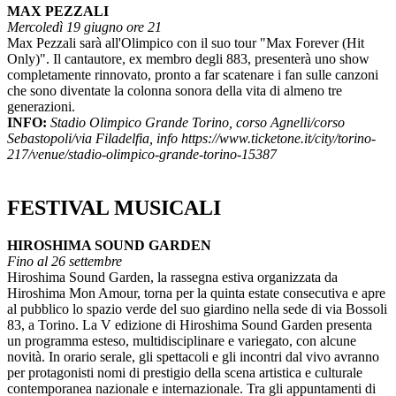
MAX PEZZALI
Mercoledì 19 giugno ore 21
Max Pezzali sarà all'Olimpico con il suo tour "Max Forever (Hit
Only)". Il cantautore, ex membro degli 883, presenterà uno show
completamente rinnovato, pronto a far scatenare i fan sulle canzoni
che sono diventate la colonna sonora della vita di almeno tre
generazioni.
INFO:
Stadio Olimpico Grande Torino, corso Agnelli/corso
Sebastopoli/via Filadelfia, info https://www.ticketone.it/city/torino-
217/venue/stadio-olimpico-grande-torino-15387
FESTIVAL MUSICALI
HIROSHIMA SOUND GARDEN
Fino al 26 settembre
Hiroshima Sound Garden, la rassegna estiva organizzata da
Hiroshima Mon Amour, torna per la quinta estate consecutiva e apre
al pubblico lo spazio verde del suo giardino nella sede di via Bossoli
83, a Torino. La V edizione di Hiroshima Sound Garden presenta
un programma esteso, multidisciplinare e variegato, con alcune
novità. In orario serale, gli spettacoli e gli incontri dal vivo avranno
per protagonisti nomi di prestigio della scena artistica e culturale
contemporanea nazionale e internazionale. Tra gli appuntamenti di