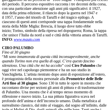
del periodo. Il percorso espositivo racconta i tre decenni della corsa,
con una particolare attenzione agli anni più significativi: il 1927,
data della prima edizione, il rilancio dopo la guerra nel 1947 e
il 1957, l’anno del trionfo di Taruffi e del tragico epilogo. A
ciascuno di questi anni corrisponde una tappa fondamentale nella
storia della Mille Miglia: Brescia, il luogo dove tutto ebbe
inizio; Torino, simbolo della ripresa nel dopoguerra; Roma, la tappa
che unisce l’Italia da nord a sud e città della vittoria amara di Taruffi.
INFO
:
www.mauto.com
CIRO PALUMBO
Fino al 30 giugno
“
Mi sono innamorata di questa città inconsapevolmente, anche
quando Torino non era quella di oggi. C’era questo fascino
silenzioso. Una città che mi ha accolto
” così
Ciro Palumbo
che
oggi vive nel capoluogo piemontese e ha un suo studio in
Vanchiglietta. L’artista rientrato dopo anni di esposizione all’estero,
è protagonista della mostra personale alla
Promotrice delle Belle
Arti fino al 30 giugno
. Sono 130 in tutto le opere in mostra che
raccontano divise per sezioni gli anni di pittura e di trasformazione
di Palumbo. Una mostra che è al tempo stesso momento di
riflessione e nuovo inizio. La sua pittura figurativa scava nel
profondo dell’anima e dell’inconscio umano. Dalla metafisica al
surrealismo classico, dal mito al viaggio, dal sogno all’infinito, dalle
isole ai Mulini di Dio, dagli animali alle mille lune. Tanti anche i