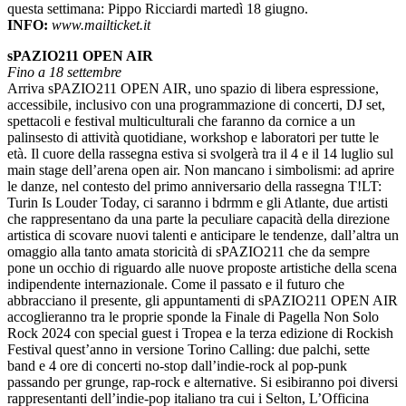
questa settimana: Pippo Ricciardi martedì 18 giugno.
INFO:
www.mailticket.it
sPAZIO211 OPEN AIR
Fino a 18 settembre
Arriva sPAZIO211 OPEN AIR, uno spazio di libera espressione,
accessibile, inclusivo con una programmazione di concerti, DJ set,
spettacoli e festival multiculturali che faranno da cornice a un
palinsesto di attività quotidiane, workshop e laboratori per tutte le
età. Il cuore della rassegna estiva si svolgerà tra il 4 e il 14 luglio sul
main stage dell’arena open air. Non mancano i simbolismi: ad aprire
le danze, nel contesto del primo anniversario della rassegna T!LT:
Turin Is Louder Today, ci saranno i bdrmm e gli Atlante, due artisti
che rappresentano da una parte la peculiare capacità della direzione
artistica di scovare nuovi talenti e anticipare le tendenze, dall’altra un
omaggio alla tanto amata storicità di sPAZIO211 che da sempre
pone un occhio di riguardo alle nuove proposte artistiche della scena
indipendente internazionale. Come il passato e il futuro che
abbracciano il presente, gli appuntamenti di sPAZIO211 OPEN AIR
accoglieranno tra le proprie sponde la Finale di Pagella Non Solo
Rock 2024 con special guest i Tropea e la terza edizione di Rockish
Festival quest’anno in versione Torino Calling: due palchi, sette
band e 4 ore di concerti no-stop dall’indie-rock al pop-punk
passando per grunge, rap-rock e alternative. Si esibiranno poi diversi
rappresentanti dell’indie-pop italiano tra cui i Selton, L’Officina