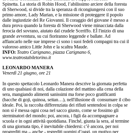
Spinetta. La storia di Robin Hood, l’abilissimo arciere della foresta
di Sherwood, si divide tra la speranza di ricongiungersi con il suo
primo amore, Lady Marian, e la missione di proteggere il popolo
dalle ingiustizie del Re Giovanni. Il coraggio del giovane è messo a
dura prova quando la foresta di Sherwood viene minacciata dalla
ferocia del sovrano, aiutato dal crudele Sceriffo. EÌ l'inizio di una
grande avventura, su cui fioriranno leggende e ballate. Ad
affiancarlo nelle sue imprese ci sono i suoi fedeli compagni tra cui il
valoroso amico Little John e la scaltra Maude.
INFO:
Teatro Carignano, piazza Carignano 6,
www.teatrostabiletorino.it
LEONARDO MANERA
Venerdì 21 giugno, ore 21
In questo spettacolo Leonardo Manera descrive la giornata perfetta
di uno qualsiasi di noi, dalla colazione del mattino alla cena della
sera, mangiando alimenti sanissimi ma forse poco gratificanti
(bacche di goji, quinoa, seitan…), nell'illusione di consumare il cibo
ideale. Poi, la raccolta differenziata dei rifiuti sentendosi in colpa se
non si è messa ogni cosa nel sacco giusto, come se fossimo gli
sterminatori del mondo; poi, ancora, i figli da accompagnare a
scuola e in ogni attività quotidiana. Finché, giunta la sera, al termine
di una giornata tipo, è inevitabile chiedersi: c’è ancora, per noi
progrediti ma – anche - regrediti uomini d’oggi, un motivo per