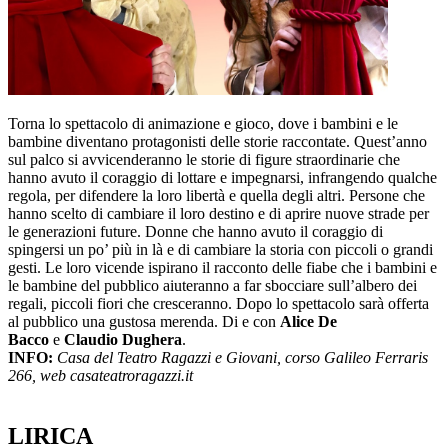
Torna lo spettacolo di animazione e gioco, dove i bambini e le
bambine diventano protagonisti delle storie raccontate. Quest’anno
sul palco si avvicenderanno le storie di figure straordinarie che
hanno avuto il coraggio di lottare e impegnarsi, infrangendo qualche
regola, per difendere la loro libertà e quella degli altri. Persone che
hanno scelto di cambiare il loro destino e di aprire nuove strade per
le generazioni future. Donne che hanno avuto il coraggio di
spingersi un po’ più in là e di cambiare la storia con piccoli o grandi
gesti. Le loro vicende ispirano il racconto delle fiabe che i bambini e
le bambine del pubblico aiuteranno a far sbocciare sull’albero dei
regali, piccoli fiori che cresceranno. Dopo lo spettacolo sarà offerta
al pubblico una gustosa merenda. Di e con
Alice De
Bacco
e
Claudio Dughera
.
INFO:
Casa del Teatro Ragazzi e Giovani, corso Galileo Ferraris
266, web casateatroragazzi.it
LIRICA