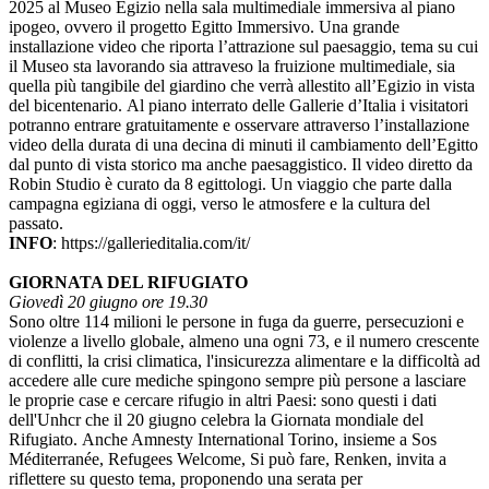
2025 al Museo Egizio nella sala multimediale immersiva al piano
ipogeo, ovvero il progetto Egitto Immersivo. Una grande
installazione video che riporta l’attrazione sul paesaggio, tema su cui
il Museo sta lavorando sia attraveso la fruizione multimediale, sia
quella più tangibile del giardino che verrà allestito all’Egizio in vista
del bicentenario. Al piano interrato delle Gallerie d’Italia i visitatori
potranno entrare gratuitamente e osservare attraverso l’installazione
video della durata di una decina di minuti il cambiamento dell’Egitto
dal punto di vista storico ma anche paesaggistico. Il video diretto da
Robin Studio è curato da 8 egittologi. Un viaggio che parte dalla
campagna egiziana di oggi, verso le atmosfere e la cultura del
passato.
INFO
: https://gallerieditalia.com/it/
GIORNATA DEL RIFUGIATO
Giovedì 20 giugno ore 19.30
Sono oltre 114 milioni le persone in fuga da guerre, persecuzioni e
violenze a livello globale, almeno una ogni 73, e il numero crescente
di conflitti, la crisi climatica, l'insicurezza alimentare e la difficoltà ad
accedere alle cure mediche spingono sempre più persone a lasciare
le proprie case e cercare rifugio in altri Paesi: sono questi i dati
dell'Unhcr che il 20 giugno celebra la Giornata mondiale del
Rifugiato. Anche Amnesty International Torino, insieme a Sos
Méditerranée, Refugees Welcome, Si può fare, Renken, invita a
riflettere su questo tema, proponendo una serata per