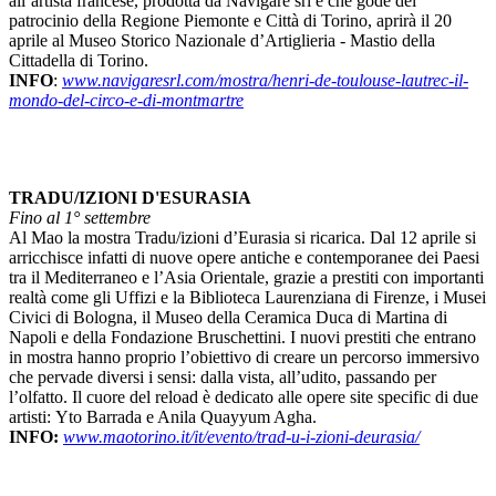
all’artista francese, prodotta da Navigare srl e che gode del
patrocinio della Regione Piemonte e Città di Torino, aprirà il 20
aprile al Museo Storico Nazionale d’Artiglieria - Mastio della
Cittadella di Torino.
INFO
:
www.navigaresrl.com/mostra/henri-de-toulouse-lautrec-il-
mondo-del-circo-e-di-montmartre
TRADU/IZIONI D'ESURASIA
Fino al 1° settembre
Al Mao la mostra Tradu/izioni d’Eurasia si ricarica. Dal 12 aprile si
arricchisce infatti di nuove opere antiche e contemporanee dei Paesi
tra il Mediterraneo e l’Asia Orientale, grazie a prestiti con importanti
realtà come gli Uffizi e la Biblioteca Laurenziana di Firenze, i Musei
Civici di Bologna, il Museo della Ceramica Duca di Martina di
Napoli e della Fondazione Bruschettini. I nuovi prestiti che entrano
in mostra hanno proprio l’obiettivo di creare un percorso immersivo
che pervade diversi i sensi: dalla vista, all’udito, passando per
l’olfatto. Il cuore del reload è dedicato alle opere site specific di due
artisti: Yto Barrada e Anila Quayyum Agha.
INFO:
www.maotorino.it/it/evento/trad-u-i-zioni-deurasia/