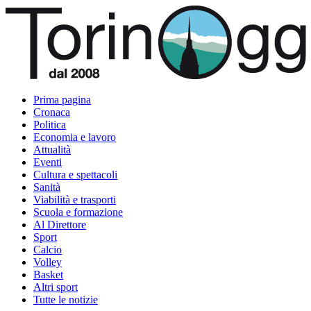
Prima pagina
Cronaca
Politica
Economia e lavoro
Attualità
Eventi
Cultura e spettacoli
Sanità
Viabilità e trasporti
Scuola e formazione
Al Direttore
Sport
Calcio
Volley
Basket
Altri sport
Tutte le notizie