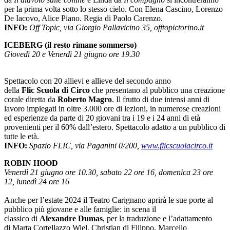
per la prima volta sotto lo stesso cielo. Con Elena Cascino, Lorenzo
De Iacovo, Alice Piano. Regia di Paolo Carenzo.
INFO:
Off Topic,
via Giorgio Pallavicino 35, offtopictorino.it
ICEBERG (il resto rimane sommerso)
Giovedì 20 e Venerdì 21 giugno ore 19.30
Spettacolo con 20 allievi e allieve del secondo anno
della
Flic Scuola di Circo
che presentano al pubblico una creazione
corale diretta da
Roberto Magro
. Il frutto di due intensi anni di
lavoro impiegati in oltre 3.000 ore di lezioni, in numerose creazioni
ed esperienze da parte di 20 giovani tra i 19 e i 24 anni di età
provenienti per il 60% dall’estero. Spettacolo adatto a un pubblico di
tutte le età.
INFO:
Spazio FLIC, via Paganini 0/200,
www.flicscuolacirco.it
ROBIN HOOD
Venerdì 21 giugno ore 10.30, sabato 22 ore 16, domenica 23 ore
12, lunedì 24 ore 16
Anche per l’estate 2024 il Teatro Carignano aprirà le sue porte al
pubblico più giovane e alle famiglie: in scena il
classico
di
Alexandre Dumas
, per la traduzione e l’adattamento
di Marta Cortellazzo Wiel, Christian di Filippo, Marcello