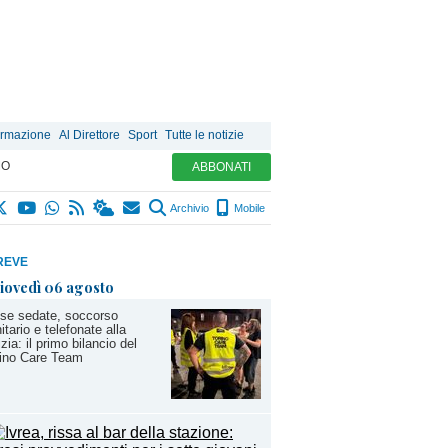
ormazione
Al Direttore
Sport
Tutte le notizie
MO
ABBONATI
Archivio
Mobile
REVE
iovedì 06 agosto
se sedate, soccorso
itario e telefonate alla
izia: il primo bilancio del
rino Care Team