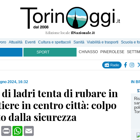
Edizione locale
IlNazionale.it
voro
Attualità
Eventi
Cultura e spettacoli
Sanità
Viabilità e trasporti
Scuola e f
CHIVASSO
PINEROLESE
SETTI
SPORT
Radio
ugno 2024, 16:32
IN B
di ladri tenta di rubare in
g
Ris
iere in centro città: colpo
san
pol
To
o dalla sicurezza
book
X
Print
WhatsApp
Email