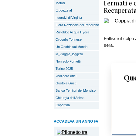
Fermati e c
Motori
Recuperata 
E poe...sia!
I corsivi di Virginia
Fiera Nazionale del Peperone
Ristoblog Acqua Hydra
Fallisce il colpo
Orgoglio Torinese
sera.
Un Occhio sul Mondo
io_viaggio_leggero
Non solo Fumetti
Torino 2025
Que
Voci della crisi
Gusto e Gusti
Banca Territori del Monviso
Chirurgia dell'Anima
Copertina
ACCADEVA UN ANNO FA