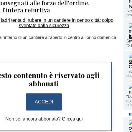
onsegnati alle forze dell'ordine.
l'intera refurtiva
Ivr
pro
 all’interno di un cantiere all’aperto in centro a Torino domenica
Sma
“bl
Inf
sto contenuto è riservato agli
due
abbonati
"Da
spa
ACCEDI
per
m
Non sei ancora abbonato?
Clicca qui