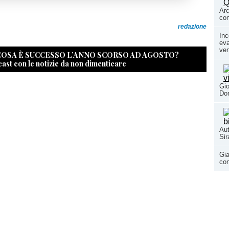
Arc
con
redazione
Inc
eva
ven
 COSA È SUCCESSO L’ANNO SCORSO AD AGOSTO?
cast con le notizie da non dimenticare
Gio
Don
Aut
Si
Gia
con