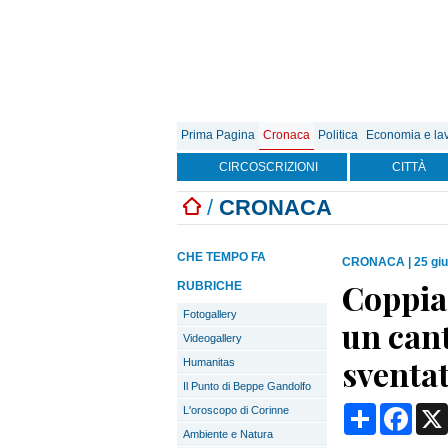
Prima Pagina
Cronaca
Politica
Economia e la
CIRCOSCRIZIONI
CITTÀ
/
CRONACA
CHE TEMPO FA
CRONACA
|
25 gi
Coppia 
RUBRICHE
Fotogallery
un cant
Videogallery
sventat
Humanitas
Il Punto di Beppe Gandolfo
Condividi
Face
L'oroscopo di Corinne
Ambiente e Natura