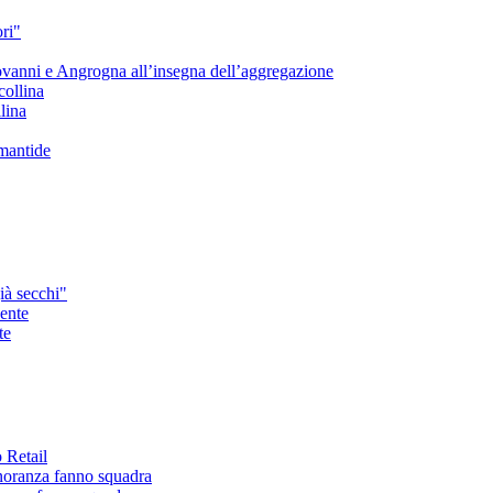
ori"
ovanni e Angrogna all’insegna dell’aggregazione
llina
 mantide
già secchi"
te
 Retail