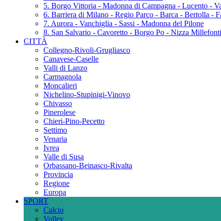
5. Borgo Vittoria - Madonna di Campagna - Lucento - Va
6. Barriera di Milano - Regio Parco - Barca - Bertolla - 
7. Aurora - Vanchiglia - Sassi - Madonna del Pilone
8. San Salvario - Cavoretto - Borgo Po - Nizza Millefonti 
CITTÀ
Collegno-Rivoli-Grugliasco
Canavese-Caselle
Valli di Lanzo
Carmagnola
Moncalieri
Nichelino-Stupinigi-Vinovo
Chivasso
Pinerolese
Chieri-Pino-Pecetto
Settimo
Venaria
Ivrea
Valle di Susa
Orbassano-Beinasco-Rivalta
Provincia
Regione
Europa
SPORT
Calcio
Volley