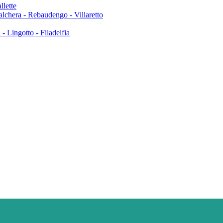
llette
Falchera - Rebaudengo - Villaretto
- Lingotto - Filadelfia