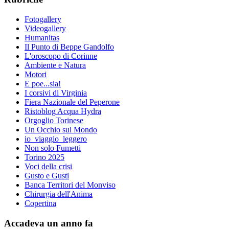
Fotogallery
Videogallery
Humanitas
Il Punto di Beppe Gandolfo
L'oroscopo di Corinne
Ambiente e Natura
Motori
E poe...sia!
I corsivi di Virginia
Fiera Nazionale del Peperone
Ristoblog Acqua Hydra
Orgoglio Torinese
Un Occhio sul Mondo
io_viaggio_leggero
Non solo Fumetti
Torino 2025
Voci della crisi
Gusto e Gusti
Banca Territori del Monviso
Chirurgia dell'Anima
Copertina
Accadeva un anno fa