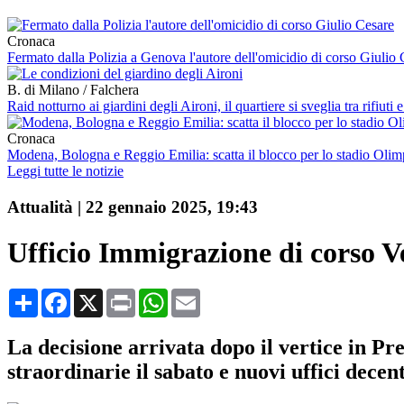
Cronaca
Fermato dalla Polizia a Genova l'autore dell'omicidio di corso Giuli
B. di Milano / Falchera
Raid notturno ai giardini degli Aironi, il quartiere si sveglia tra rifiuti 
Cronaca
Modena, Bologna e Reggio Emilia: scatta il blocco per lo stadio Olim
Leggi tutte le notizie
Attualità
|
22 gennaio 2025, 19:43
Ufficio Immigrazione di corso V
Condividi
Facebook
X
Print
WhatsApp
Email
La decisione arrivata dopo il vertice in Pr
straordinarie il sabato e nuovi uffici decen