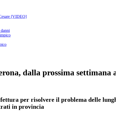
o Cesare [VIDEO]
e danni
pico
erona, dalla prossima settimana 
efettura per risolvere il problema delle lun
trati in provincia