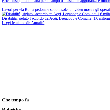
Bricherasio, una fontana per il campo da basket: maggioranza e mino
Lavori per via Roma pedonale sotto il sole: un video mostra gli operai
Disabilità, siglato l'accordo tra Acgi, Legacoop e Comune: 1,6 milioni 
Leggi le ultime di: Attualità
Che tempo fa
Rubriche