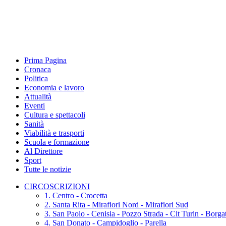
Prima Pagina
Cronaca
Politica
Economia e lavoro
Attualità
Eventi
Cultura e spettacoli
Sanità
Viabilità e trasporti
Scuola e formazione
Al Direttore
Sport
Tutte le notizie
CIRCOSCRIZIONI
1. Centro - Crocetta
2. Santa Rita - Mirafiori Nord - Mirafiori Sud
3. San Paolo - Cenisia - Pozzo Strada - Cit Turin - Borg
4. San Donato - Campidoglio - Parella