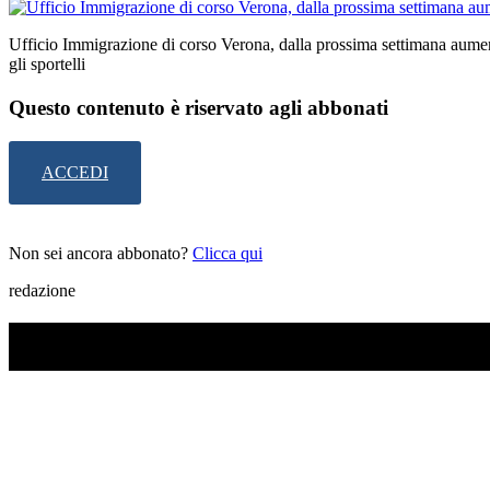
Ufficio Immigrazione di corso Verona, dalla prossima settimana aum
gli sportelli
Questo contenuto è riservato agli abbonati
ACCEDI
Non sei ancora abbonato?
Clicca qui
redazione
TI RICORDI COSA È SUCCESSO L’ANNO SCOR
Ascolta il podcast con le notizie da non dimenticare