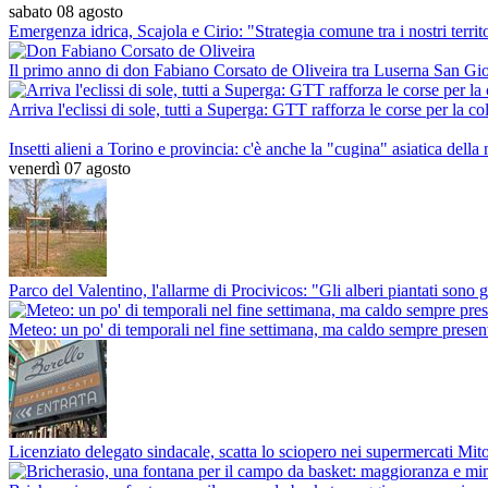
sabato 08 agosto
Emergenza idrica, Scajola e Cirio: "Strategia comune tra i nostri territ
Il primo anno di don Fabiano Corsato de Oliveira tra Luserna San Gi
Arriva l'eclissi di sole, tutti a Superga: GTT rafforza le corse per la co
Insetti alieni a Torino e provincia: c'è anche la "cugina" asiatica della
venerdì 07 agosto
Parco del Valentino, l'allarme di Procivicos: "Gli alberi piantati sono 
Meteo: un po' di temporali nel fine settimana, ma caldo sempre presen
Licenziato delegato sindacale, scatta lo sciopero nei supermercati Mito