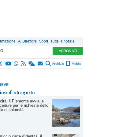
ormazione
Al Direttore
Sport
Tutte le notizie
MO
ABBONATI
Archivio
Mobile
REVE
iovedì 06 agosto
cità, il Piemonte avvia le
cedure per le richieste dello
to di calamità
ticcio carte d'identità, il