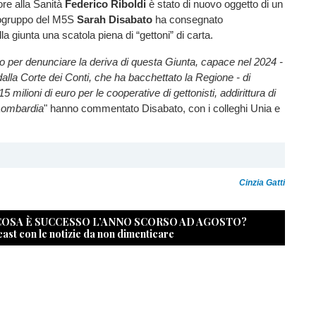
re alla Sanità
Federico Riboldi
è stato di nuovo oggetto di un
pogruppo del M5S
Sarah Disabato
ha consegnato
la giunta una scatola piena di “gettoni” di carta.
o per denunciare la deriva di questa Giunta, capace nel 2024 -
alla Corte dei Conti, che ha bacchettato la Regione - di
5 milioni di euro per le cooperative di gettonisti, addirittura di
 Lombardia
" hanno commentato Disabato, con i colleghi Unia e
Cinzia Gatti
 COSA È SUCCESSO L’ANNO SCORSO AD AGOSTO?
cast con le notizie da non dimenticare