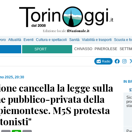
Edizione locale
IlNazionale.it
voro
Attualità
Eventi
Cultura e spettacoli
Sanità
Viabilità e trasporti
Scuola e f
CHIVASSO
PINEROLESE
SETTI
SPORT
Radio
no 2025, 20:30
IN B
one cancella la legge sulla
g
e pubblico-privata della
Sic
pro
sta
 piemontese. M5S protesta
ttonisti"
Pas