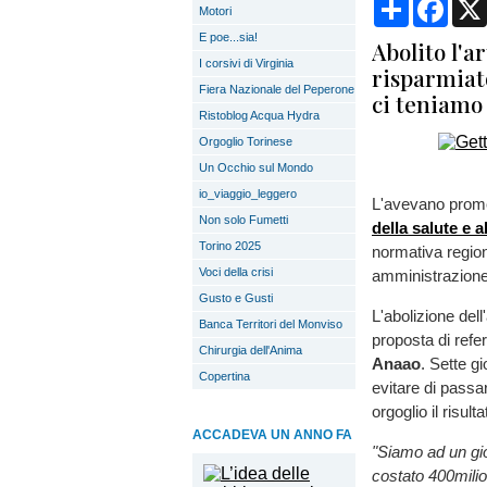
Condividi
Face
Motori
E poe...sia!
Abolito l'a
I corsivi di Virginia
risparmiato
Fiera Nazionale del Peperone
ci teniamo 
Ristoblog Acqua Hydra
Orgoglio Torinese
Un Occhio sul Mondo
io_viaggio_leggero
L'avevano prom
Non solo Fumetti
della salute e a
Torino 2025
normativa region
Voci della crisi
amministrazione
Gusto e Gusti
L'abolizione dell
Banca Territori del Monviso
proposta di ref
Chirurgia dell'Anima
Anaao
. Sette g
Copertina
evitare di passar
orgoglio il risulta
ACCADEVA UN ANNO FA
"Siamo ad un gi
costato 400milion