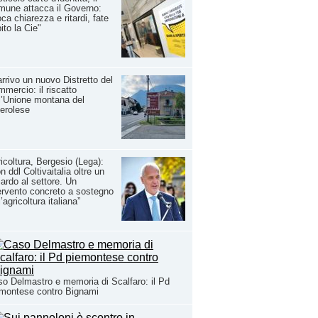
une attacca il Governo:
ca chiarezza e ritardi, fate
ito la Cie"
arrivo un nuovo Distretto del
mercio: il riscatto
l’Unione montana del
erolese
icoltura, Bergesio (Lega):
n ddl Coltivaitalia oltre un
iardo al settore. Un
ervento concreto a sostegno
l’agricoltura italiana”
o Delmastro e memoria di Scalfaro: il Pd
montese contro Bignami