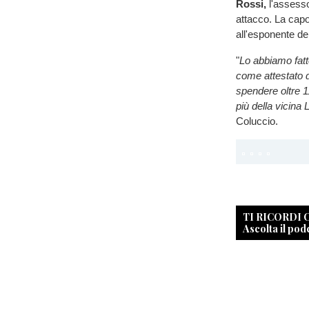
Rossi,
l'assesso
attacco. La ca
all'esponente del
"
Lo abbiamo fatt
come attestato d
spendere oltre 11
più della vicina
Coluccio.
TI RICORDI
Ascolta il pod