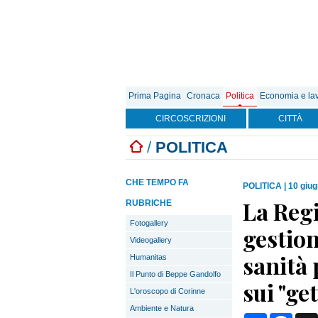
Prima Pagina
Cronaca
Politica
Economia e la
CIRCOSCRIZIONI
CITTÀ
/
POLITICA
CHE TEMPO FA
POLITICA
|
10 giug
La Regi
RUBRICHE
Fotogallery
gestion
Videogallery
sanità
Humanitas
Il Punto di Beppe Gandolfo
sui "ge
L'oroscopo di Corinne
Ambiente e Natura