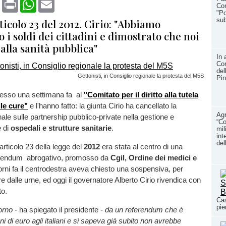
book
X
Print
WhatsApp
Email
Com
"Po
sub
rticolo 23 del 2012. Cirio: "Abbiamo
 i soldi dei cittadini e dimostrato che noi
alla sanità pubblica"
In 
Com
del
Gettonisti, in Consiglio regionale la protesta del M5S
Pin
esso una settimana fa al
"Comitato per il diritto alla tutela
lle cure"
e l'hanno fatto: la giunta Cirio ha cancellato la
Agr
ale sulle partnership pubblico-private nella gestione e
“Co
 di
ospedali e strutture sanitarie
.
mil
int
del
'articolo 23 della legge del
2012
era stata al centro di una
erendum abrogativo, promosso da
Cgil, Ordine dei medici e
iorni fa il centrodestra aveva chiesto una sospensiva, per
e dalle urne, ed oggi il governatore Alberto Cirio rivendica con
to.
Cas
pie
orno
- ha spiegato il presidente -
da un referendum che è
i di euro agli italiani e si sapeva già subito non avrebbe