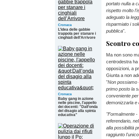
portato nulla a 
rispetto molto l
adeguato la legg
risparmiato i sol
Cronaca
L’idea delle gabbie
pubblica
".
trappola per stanare i
cinghiali dell’Arrivore
Scontro c
Ma non sono man
centrodestra ha 
opposizioni, a p
Giunta a non ado
"
Non possiamo
primo posto la s
Cronaca
conveniente per 
Baby gang in azione
demonizzarla e d
nelle piscine, l'appello
dei docenti: "Dall’onda
del disagio alla spinta
"Formalmente
-
educativa"
referendario, ne
alla possibilità 
raggiunto l'unico