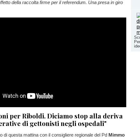
ffetto della raccolta firme per il referendum. Una presa in giro
Scu
Pen
ide
oni per Riboldi. Diciamo stop alla deriva
rative di gettonisti negli ospedali"
o di questa mattina con il consigliere regionale del Pd
Mimmo