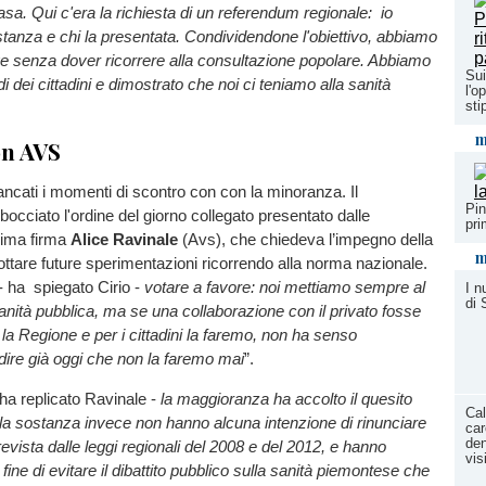
casa. Qui c'era la richiesta di un referendum regionale: io
'istanza e chi la presentata. Condividendone l'obiettivo, abbiamo
e senza dover ricorrere alla consultazione popolare. Abbiamo
Sui
di dei cittadini e dimostrato che noi ci teniamo alla sanità
l'o
sti
m
on AVS
cati i momenti di scontro con con la minoranza. Il
Pin
bocciato l'ordine del giorno collegato presentato dalle
pri
rima firma
Alice Ravinale
(Avs), che chiedeva l’impegno della
m
ttare future sperimentazioni ricorrendo alla norma nazionale.
- ha spiegato Cirio -
votare a favore: noi mettiamo sempre al
I n
di 
anità pubblica, ma se una collaborazione con il privato fosse
la Regione e per i cittadini la faremo, non ha senso
ire già oggi che non la faremo mai
”.
 ha replicato Ravinale -
la maggioranza ha accolto il quesito
Cal
lla sostanza invece non hanno alcuna intenzione di rinunciare
car
den
prevista dalle leggi regionali del 2008 e del 2012, e hanno
vis
 fine di evitare il dibattito pubblico sulla sanità piemontese che