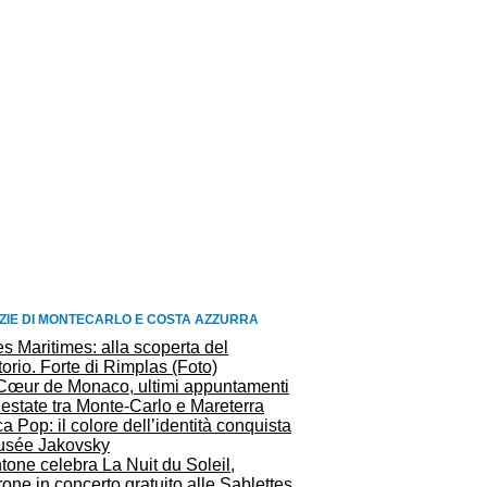
ZIE DI MONTECARLO E COSTA AZZURRA
s Maritimes: alla scoperta del
itorio. Forte di Rimplas (Foto)
Cœur de Monaco, ultimi appuntamenti
’estate tra Monte-Carlo e Mareterra
ca Pop: il colore dell’identità conquista
Musée Jakovsky
one celebra La Nuit du Soleil,
one in concerto gratuito alle Sablettes