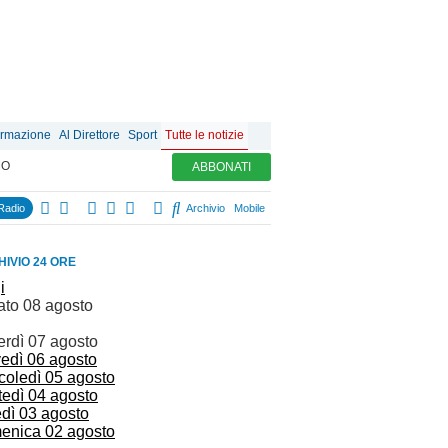
ormazione
Al Direttore
Sport
Tutte le notizie
MO
ABBONATI
Radio
Archivio
Mobile
IVIO 24 ORE
i
ato 08 agosto
erdì 07 agosto
vedì 06 agosto
coledì 05 agosto
tedì 04 agosto
edì 03 agosto
enica 02 agosto