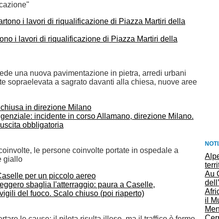
cazione"
no i lavori di riqualificazione di Piazza Martiri della
vede una nuova pavimentazione in pietra, arredi urbani
rte sopraelevata a sagrato davanti alla chiesa, nuove aree
angenziale: incidente in corso Allamano, direzione Milano.
e uscita obbligatoria
NOTI
coinvolte, le persone coinvolte portate in ospedale a
Alpe
 giallo
terr
Au 
dell
eggero sbaglia l'atterraggio: paura a Caselle,
Afri
vigili del fuoco. Scalo chiuso (poi riaperto)
il 
Ment
Cerr
are le cause: il pilota risulta illeso, ma il traffico è fermo