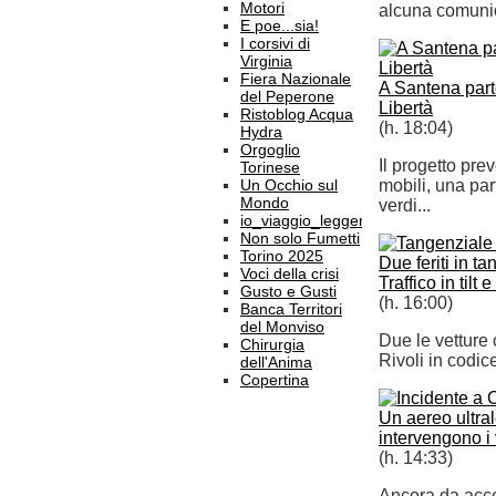
Motori
alcuna comuni
E poe...sia!
I corsivi di
Virginia
Fiera Nazionale
A Santena parto
del Peperone
Libertà
Ristoblog Acqua
(h. 18:04)
Hydra
Orgoglio
Il progetto pre
Torinese
Un Occhio sul
mobili, una pa
Mondo
verdi...
io_viaggio_leggero
Non solo Fumetti
Torino 2025
Due feriti in t
Voci della crisi
Traffico in tilt 
Gusto e Gusti
(h. 16:00)
Banca Territori
del Monviso
Due le vetture 
Chirurgia
Rivoli in codice
dell'Anima
Copertina
Un aereo ultral
intervengono i 
(h. 14:33)
Ancora da accert