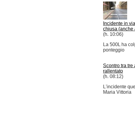
Incidente in vi
chiusa (anche 
(h. 10:06)
La 500L ha colp
ponteggio
Scontro tra tre
rallentato
(h. 08:12)
L'incidente ques
Maria Vittoria