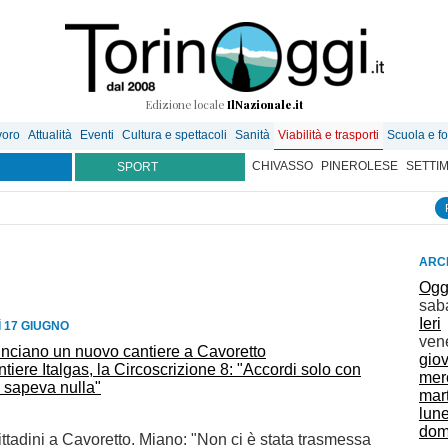
Edizione locale
IlNazionale.it
voro
Attualità
Eventi
Cultura e spettacoli
Sanità
Viabilità e trasporti
Scuola e f
CHIVASSO
PINEROLESE
SETTI
SPORT
ARCH
Ogg
sab
Ieri
 17 GIUGNO
ven
gio
ntiere Italgas, la Circoscrizione 8: "Accordi solo con
mer
 sapeva nulla"
mar
lun
dom
ttadini a Cavoretto. Miano: "Non ci è stata trasmessa