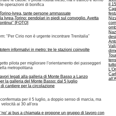
il 1
le operazioni di bonifica
Cag
fes
la Ivrea-Torino: pendolari in piedi sul convoglio. Avetta
Nizz
continui" [FOTO]
com
omb
Nazc
: "Per Cirio non è urgente incontrare Trenitalia"
desi
Anto
Vall
totem informativi in metro: tre le stazioni coinvolte
dim
Tou
ten
etto pilota per migliorare l’orientamento dei passeggeri
tutt
ella metropolitana
L'O
Car
all'
er la galleria del Monte Basso: dal 5 luglio
di cantiere per la circolazione
 confermata per il 5 luglio, a doppio senso di marcia, ma
 velocità ai 30 all'ora