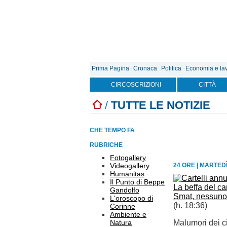
Prima Pagina
Cronaca
Politica
Economia e la
CIRCOSCRIZIONI
CITTÀ
/
TUTTE LE NOTIZIE
CHE TEMPO FA
RUBRICHE
Fotogallery
Videogallery
24 ORE
|
MARTEDÌ
Humanitas
Il Punto di Beppe
La beffa del ca
Gandolfo
Smat, nessuno
L'oroscopo di
(h. 18:36)
Corinne
Ambiente e
Natura
Malumori dei ci