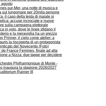
5 agosto
nes-sur-Mer, una notte di musica e
ta sul lungomare per 20mila persone
a, il caso della testa di maiale si
plica: accuse incrociate e nuove
re sulla campagna elettorale
a in volo, dove le linee sfidano il
derio e la meraviglia ha un prezzo
n Prinner, il cielo come atelier: a
auris la riscoperta di un protagonista
enticato del Novecento (Foto)
r de France Femmes, finale ad alta
sione a Nizza: due tappe per decidere
o
rchestre Philharmonique di Monte -
lo inaugura la stagione 2026/2027
Auditorium Rainier III