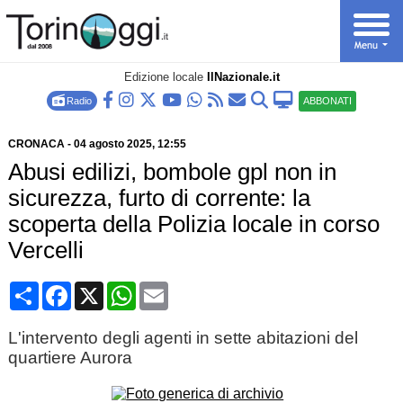
Edizione locale
IlNazionale.it
Radio
ABBONATI
CRONACA
-
04 agosto 2025
, 12:55
Abusi edilizi, bombole gpl non in
sicurezza, furto di corrente: la
scoperta della Polizia locale in corso
Vercelli
Condividi
Facebook
X
WhatsApp
Email
L'intervento degli agenti in sette abitazioni del
quartiere Aurora