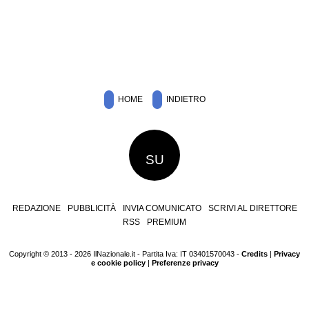
HOME
INDIETRO
SU
REDAZIONE
PUBBLICITÀ
INVIA COMUNICATO
SCRIVI AL DIRETTORE
RSS
PREMIUM
Copyright © 2013 - 2026 IlNazionale.it - Partita Iva: IT 03401570043 -
Credits
|
Privacy
e cookie policy
|
Preferenze privacy