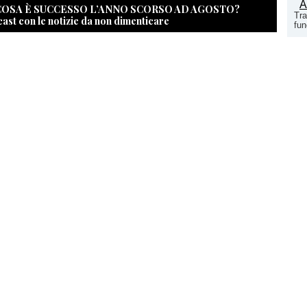
 COSA È SUCCESSO L’ANNO SCORSO AD AGOSTO?
Tra
cast con le notizie da non dimenticare
fun