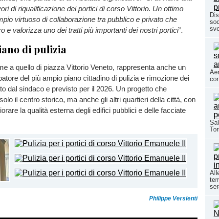
ori di riqualificazione dei portici di corso Vittorio. Un ottimo
Dis
pio virtuoso di collaborazione tra pubblico e privato che
soc
svo
o e valorizza uno dei tratti più importanti dei nostri portici
”.
iano di pulizia
ieme a quello di piazza Vittorio Veneto, rappresenta anche un
Aer
patore del più ampio piano cittadino di pulizia e rimozione dei
con
ato dal sindaco e previsto per il 2026. Un progetto che
olo il centro storico, ma anche gli altri quartieri della città, con
liorare la qualità esterna degli edifici pubblici e delle facciate
Sal
Tor
All
tem
ser
Philippe Versienti