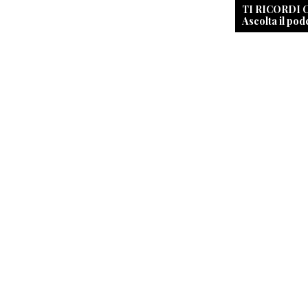
TI RICORDI
Ascolta il pod