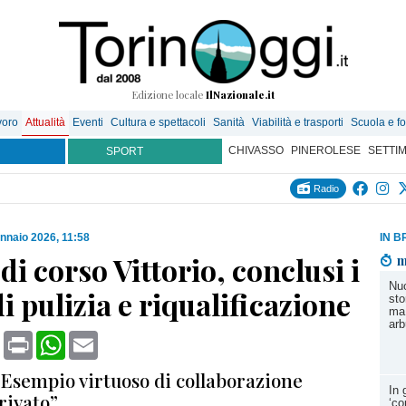
Edizione locale
IlNazionale.it
voro
Attualità
Eventi
Cultura e spettacoli
Sanità
Viabilità e trasporti
Scuola e f
CHIVASSO
PINEROLESE
SETTI
SPORT
Radio
nnaio 2026, 11:58
IN B
 di corso Vittorio, conclusi i
m
Nuo
di pulizia e riqualificazione
sto
ma 
arb
book
X
Print
WhatsApp
Email
“Esempio virtuoso di collaborazione
In 
rivato”
‘co