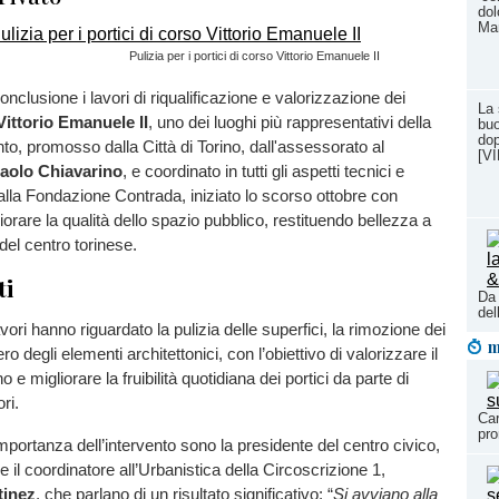
dol
Mar
Pulizia per i portici di corso Vittorio Emanuele II
onclusione i lavori di riqualificazione e valorizzazione dei
La 
Vittorio Emanuele II
, uno dei luoghi più rappresentativi della
buo
do
nto, promosso dalla Città di Torino, dall'assessorato al
[V
aolo Chiavarino
, e coordinato in tutti gli aspetti tecnici e
alla Fondazione Contrada, iniziato lo scorso ottobre con
gliorare la qualità dello spazio pubblico, restituendo bellezza a
 del centro torinese.
ti
Da 
del
lavori hanno riguardato la pulizia delle superfici, la rimozione dei
m
pero degli elementi architettonici, con l’obiettivo di valorizzare il
 e migliorare la fruibilità quotidiana dei portici da parte di
ori.
Car
pro
importanza dell’intervento sono la presidente del centro civico,
 e il coordinatore all’Urbanistica della Circoscrizione 1,
tinez
, che parlano di un risultato significativo: “
Si avviano alla