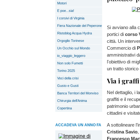
Motori
E poe...sia!
I corsivi di Virginia
Fiera Nazionale del Peperone
Si avviano alla c
Ristoblog Acqua Hydra
portici di
corso 
città. Un interve
Orgoglio Torinese
Commercio di
P
Un Occhio sul Mondo
amministrativi d
io_viaggio_leggero
l'obiettivo di mi
Non solo Fumetti
un tratto storico
Torino 2025
Voci della crisi
Via i graffi
Gusto e Gusti
Nel dettaglio, i 
Banca Territori del Monviso
graffiti e il recu
Chirurgia dell'Anima
patrimonio urbano
Copertina
cittadini e visitat
A sottolineare l’
ACCADEVA UN ANNO FA
Cristina Savio
,
Francesco Mar