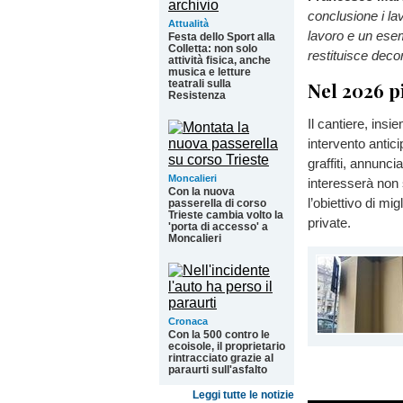
conclusione i lav
Attualità
lavoro e un esem
Festa dello Sport alla
Colletta: non solo
restituisce decor
attività fisica, anche
musica e letture
Nel 2026 p
teatrali sulla
Resistenza
Il cantiere, ins
intervento antici
graffiti, annunci
Moncalieri
interesserà non s
Con la nuova
l’obiettivo di mig
passerella di corso
Trieste cambia volto la
private.
'porta di accesso' a
Moncalieri
Cronaca
Con la 500 contro le
ecoisole, il proprietario
rintracciato grazie al
paraurti sull'asfalto
Leggi tutte le notizie