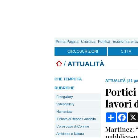
Prima Pagina
Cronaca
Politica
Economia e la
CIRCOSCRIZIONI
CITTÀ
/
ATTUALITÀ
CHE TEMPO FA
ATTUALITÀ
|
21 ge
Portici
RUBRICHE
Fotogallery
lavori 
Videogallery
Humanitas
Condividi
Face
Il Punto di Beppe Gandolfo
L'oroscopo di Corinne
Martinez: 
Ambiente e Natura
pubblico-p