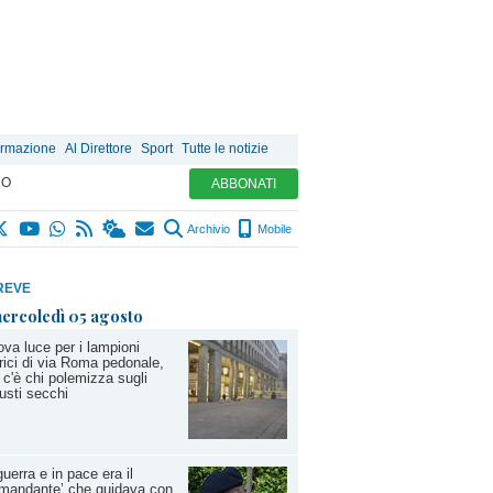
ormazione
Al Direttore
Sport
Tutte le notizie
MO
ABBONATI
Archivio
Mobile
REVE
ercoledì 05 agosto
va luce per i lampioni
rici di via Roma pedonale,
c'è chi polemizza sugli
usti secchi
guerra e in pace era il
mandante’ che guidava con