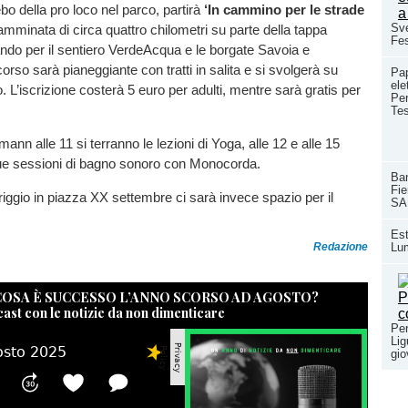
bo della pro loco nel parco, partirà
‘In cammino per le strade
Sve
amminata di circa quattro chilometri su parte della tappa
Fes
do per il sentiero VerdeAcqua e le borgate Savoia e
orso sarà pianeggiante con tratti in salita e si svolgerà su
Pap
ele
o. L’iscrizione costerà 5 euro per adulti, mentre sarà gratis per
Per
Te
nn alle 11 si terranno le lezioni di Yoga, alle 12 e alle 15
ue sessioni di bagno sonoro con Monocorda.
Ban
Fie
ggio in piazza XX settembre ci sarà invece spazio per il
SA
Est
Lum
Redazione
 COSA È SUCCESSO L’ANNO SCORSO AD AGOSTO?
cast con le notizie da non dimenticare
Per
Lig
gio