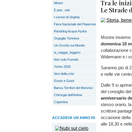
Tra le ini
Motori
Le Strade d
E poe...sia!
I corsivi di Virginia
Fiera Nazionale del Peperone
Ristoblog Acqua Hydra
Mostre insieme a 
Orgoglio Torinese
domenica 10 m
Un Occhio sul Mondo
collaborazione c
io_viaggio_leggero
Widemann e i vol
Non solo Fumetti
Torino 2025
Saranno più di 2
e nelle vie centr
Voci della crisi
Gusto e Gusti
Dalle 9 si aprir
Banca Territori del Monviso
del consiglio del
Chirurgia dell'Anima
anniversario de
Copertina
stesso orario, l
scrittore pantagr
occasione della f
ACCADEVA UN ANNO FA
alle 18,30 e nell