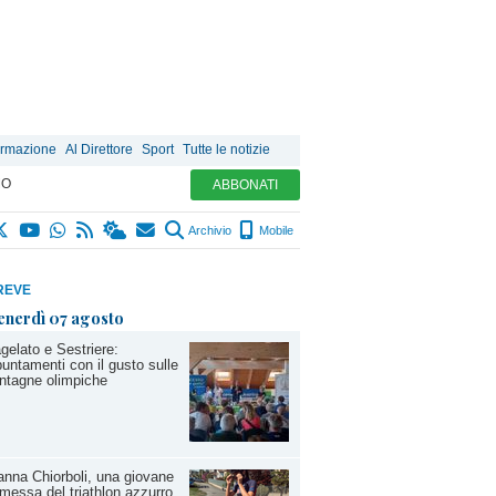
ormazione
Al Direttore
Sport
Tutte le notizie
MO
ABBONATI
Archivio
Mobile
REVE
enerdì 07 agosto
gelato e Sestriere:
untamenti con il gusto sulle
ntagne olimpiche
anna Chiorboli, una giovane
messa del triathlon azzurro