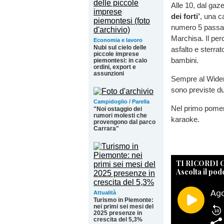
Alle 10, dal gaze
dei forti’
, una c
numero 5 passan
Marchisa. Il perc
Economia e lavoro
Nubi sul cielo delle
asfalto e sterrat
piccole imprese
bambini.
piemontesi: in calo
ordini, export e
assunzioni
Sempre al Widema
sono previste d
Campidoglio / Parella
Nel primo pomeri
"Noi ostaggio dei
rumori molesti che
karaoke.
provengono dal parco
Carrara"
TI RICORDI
Ascolta il pod
Attualità
Turismo in Piemonte:
nei primi sei mesi del
2025 presenze in
crescita del 5,3%