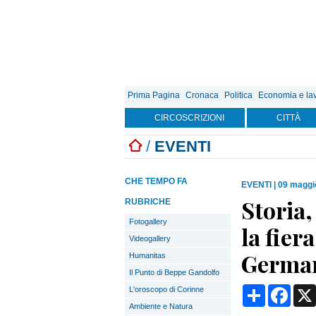
Prima Pagina
Cronaca
Politica
Economia e la
CIRCOSCRIZIONI
CITTÀ
/
EVENTI
CHE TEMPO FA
EVENTI
|
09 maggi
Storia
RUBRICHE
Fotogallery
la fier
Videogallery
Germa
Humanitas
Il Punto di Beppe Gandolfo
Condividi
Face
L'oroscopo di Corinne
Ambiente e Natura