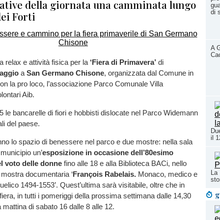
ziative della giornata una camminata lungo
gua
di 
ei Forti
A G
Cac
relax e attività fisica per la
‘Fiera di Primavera’
di
aggio
a
San Germano Chisone
, organizzata dal Comune in
on la pro loco, l’associazione Parco Comunale Villa
ontari Aib.
5 le bancarelle di fiori e hobbisti dislocate nel Parco Widemann
ali del paese.
Due
il 
anno lo spazio di benessere nel parco e due mostre: nella sala
 municipio un’
esposizione in occasione dell’80esimo
l voto delle donne
fino alle 18 e alla Biblioteca BACi, nello
La 
a mostra documentaria ‘
François Rabelais.
Monaco, medico e
sto
uelico 1494-1553’. Quest’ultima sarà visitabile, oltre che in
g
iera, in tutti i pomeriggi della prossima settimana dalle 14,30
a mattina di sabato 16 dalle 8 alle 12.