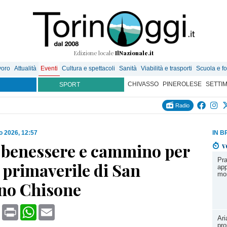
Edizione locale
IlNazionale.it
voro
Attualità
Eventi
Cultura e spettacoli
Sanità
Viabilità e trasporti
Scuola e f
CHIVASSO
PINEROLESE
SETTI
SPORT
Radio
o 2026, 12:57
IN B
, benessere e cammino per
v
Pra
a primaverile di San
app
mo
no Chisone
book
X
Print
WhatsApp
Email
Ari
pro