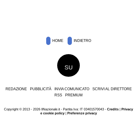
HOME
INDIETRO
SU
REDAZIONE
PUBBLICITÀ
INVIA COMUNICATO
SCRIVI AL DIRETTORE
RSS
PREMIUM
Copyright © 2013 - 2026 IlNazionale.it - Partita Iva: IT 03401570043 -
Credits
|
Privacy
e cookie policy
|
Preferenze privacy