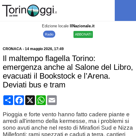
Edizione locale
IlNazionale.it
Radio
ABBONATI
CRONACA
-
14 maggio 2026
, 17:49
Il maltempo flagella Torino:
emergenza anche al Salone del Libro,
evacuati il Bookstock e l’Arena.
Deviati bus e tram
Condividi
Facebook
X
WhatsApp
Email
Pioggia e forte vento hanno fatto cadere piante e
arredi all’interno della kermesse, ma i problemi si
sono avuti anche nel resto di Mirafiori Sud e Nizza
Millefonti: rami spezzati e caduti a terra, cantieri