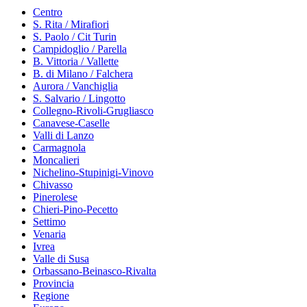
Centro
S. Rita / Mirafiori
S. Paolo / Cit Turin
Campidoglio / Parella
B. Vittoria / Vallette
B. di Milano / Falchera
Aurora / Vanchiglia
S. Salvario / Lingotto
Collegno-Rivoli-Grugliasco
Canavese-Caselle
Valli di Lanzo
Carmagnola
Moncalieri
Nichelino-Stupinigi-Vinovo
Chivasso
Pinerolese
Chieri-Pino-Pecetto
Settimo
Venaria
Ivrea
Valle di Susa
Orbassano-Beinasco-Rivalta
Provincia
Regione