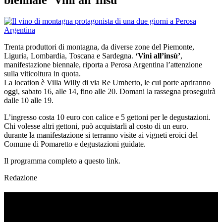
Trenta produttori di montagna, da diverse zone del Piemonte,
Liguria, Lombardia, Toscana e Sardegna.
‘Vini all’insù’
,
manifestazione biennale, riporta a Perosa Argentina l’attenzione
sulla viticoltura in quota.
La location è Villa Willy di via Re Umberto, le cui porte apriranno
oggi, sabato 16, alle 14, fino alle 20. Domani la rassegna proseguirà
dalle 10 alle 19.
L’ingresso costa 10 euro con calice e 5 gettoni per le degustazioni.
Chi volesse altri gettoni, può acquistarli al costo di un euro.
durante la manifestazione si terranno visite ai vigneti eroici del
Comune di Pomaretto e degustazioni guidate.
Il programma completo a questo link.
Redazione
TI RICORDI COSA È SUCCESSO L’ANNO
SCORSO AD AGOSTO?
Ascolta il podcast con le notizie da non dimenticare