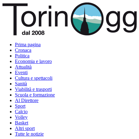
Prima pagina
Cronaca
Politica
Economia e lavoro
Attualità
Eventi
Cultura e spettacoli
Sanità
Viabilità e trasporti
Scuola e formazione
Al Direttore
Sport
Calcio
Volley
Basket
Altri sport
Tutte le notizie