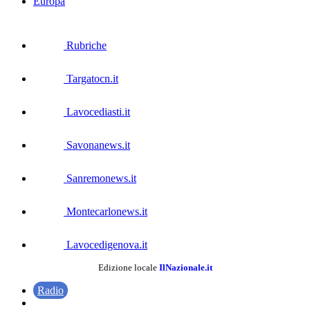
Europa
Rubriche
Targatocn.it
Lavocediasti.it
Savonanews.it
Sanremonews.it
Montecarlonews.it
Lavocedigenova.it
Edizione locale
IlNazionale.it
Radio