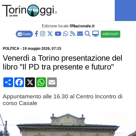
Edizione locale
IlNazionale.it
Radio
ABBONATI
POLITICA
-
19 maggio 2026
, 07:15
Venerdì a Torino presentazione del
libro "Il PD tra presente e futuro"
Condividi
Facebook
X
WhatsApp
Email
Appuntamento alle 16.30 al Centro Incontro di
corso Casale