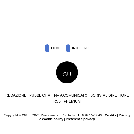
HOME
INDIETRO
SU
REDAZIONE
PUBBLICITÀ
INVIA COMUNICATO
SCRIVI AL DIRETTORE
RSS
PREMIUM
Copyright © 2013 - 2026 IlNazionale.it - Partita Iva: IT 03401570043 -
Credits
|
Privacy
e cookie policy
|
Preferenze privacy