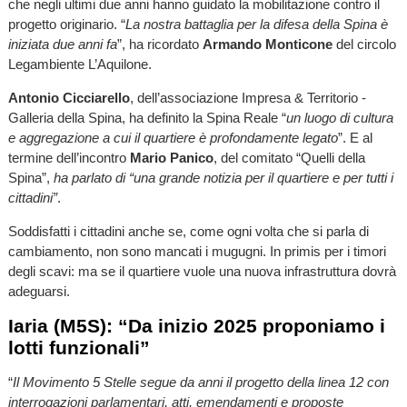
che negli ultimi due anni hanno guidato la mobilitazione contro il
progetto originario. “
La nostra battaglia per la difesa della Spina è
iniziata due anni fa
”, ha ricordato
Armando Monticone
del circolo
Legambiente L’Aquilone.
Antonio Cicciarello
, dell’associazione Impresa & Territorio -
Galleria della Spina, ha definito la Spina Reale “
un luogo di cultura
e aggregazione a cui il quartiere è profondamente legato
”. E al
termine dell’incontro
Mario Panico
, del comitato “Quelli della
Spina”,
ha parlato di “una grande notizia per il quartiere e per tutti i
cittadini”
.
Soddisfatti i cittadini anche se, come ogni volta che si parla di
cambiamento, non sono mancati i mugugni. In primis per i timori
degli scavi: ma se il quartiere vuole una nuova infrastruttura dovrà
adeguarsi.
Iaria (M5S): “Da inizio 2025 proponiamo i
lotti funzionali”
“
Il Movimento 5 Stelle segue da anni il progetto della linea 12 con
interrogazioni parlamentari, atti, emendamenti e proposte