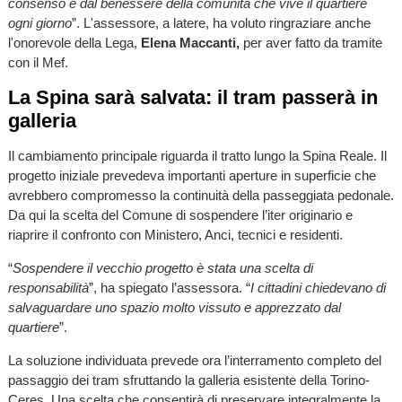
consenso e dal benessere della comunità che vive il quartiere
ogni giorno
”. L'assessore, a latere, ha voluto ringraziare anche
l'onorevole della Lega,
Elena Maccanti,
per aver fatto da tramite
con il Mef.
La Spina sarà salvata: il tram passerà in
galleria
Il cambiamento principale riguarda il tratto lungo la Spina Reale. Il
progetto iniziale prevedeva importanti aperture in superficie che
avrebbero compromesso la continuità della passeggiata pedonale.
Da qui la scelta del Comune di sospendere l’iter originario e
riaprire il confronto con Ministero, Anci, tecnici e residenti.
“
Sospendere il vecchio progetto è stata una scelta di
responsabilità
”, ha spiegato l’assessora. “
I cittadini chiedevano di
salvaguardare uno spazio molto vissuto e apprezzato dal
quartiere
”.
La soluzione individuata prevede ora l’interramento completo del
passaggio dei tram sfruttando la galleria esistente della Torino-
Ceres. Una scelta che consentirà di preservare integralmente la