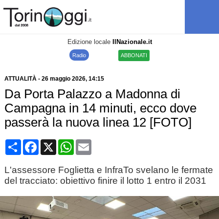
Edizione locale
IlNazionale.it
Radio
ABBONATI
ATTUALITÀ
-
26 maggio 2026
, 14:15
Da Porta Palazzo a Madonna di
Campagna in 14 minuti, ecco dove
passerà la nuova linea 12 [FOTO]
Condividi
Facebook
X
WhatsApp
Email
L'assessore Foglietta e InfraTo svelano le fermate
del tracciato: obiettivo finire il lotto 1 entro il 2031