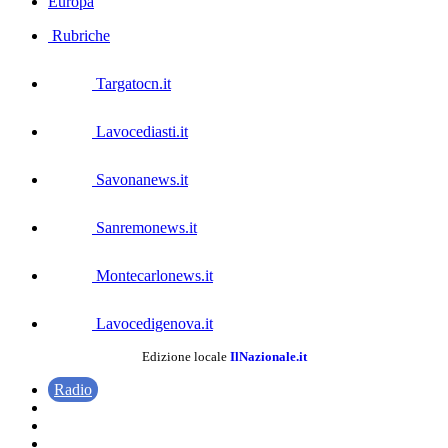
Europa
Rubriche
Targatocn.it
Lavocediasti.it
Savonanews.it
Sanremonews.it
Montecarlonews.it
Lavocedigenova.it
Edizione locale
IlNazionale.it
Radio