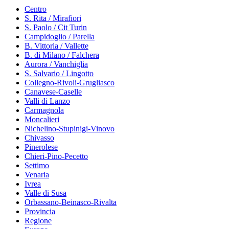
Centro
S. Rita / Mirafiori
S. Paolo / Cit Turin
Campidoglio / Parella
B. Vittoria / Vallette
B. di Milano / Falchera
Aurora / Vanchiglia
S. Salvario / Lingotto
Collegno-Rivoli-Grugliasco
Canavese-Caselle
Valli di Lanzo
Carmagnola
Moncalieri
Nichelino-Stupinigi-Vinovo
Chivasso
Pinerolese
Chieri-Pino-Pecetto
Settimo
Venaria
Ivrea
Valle di Susa
Orbassano-Beinasco-Rivalta
Provincia
Regione