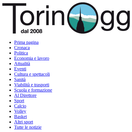
Prima pagina
Cronaca
Politica
Economia e lavoro
Attualità
Eventi
Cultura e spettacoli
Sanità
Viabilità e trasporti
Scuola e formazione
Al Direttore
Sport
Calcio
Volley
Basket
Altri sport
Tutte le notizie