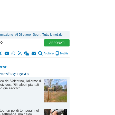
ormazione
Al Direttore
Sport
Tutte le notizie
MO
ABBONATI
Archivio
Mobile
REVE
enerdì 07 agosto
co del Valentino, l'allarme di
civicos: "Gli alberi piantati
o già secchi"
eo: un po' di temporali nel
e settimana, ma caldo