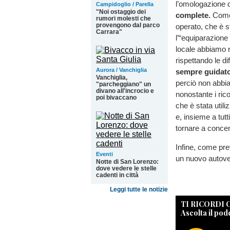
l’omologazione d
Campidoglio / Parella
"Noi ostaggio dei
complete.
Come 
rumori molesti che
provengono dal parco
operato, che è s
Carrara"
l’“equiparazion
locale abbiamo ri
rispettando le di
Aurora / Vanchiglia
sempre guidato 
Vanchiglia,
perciò non abbia
"parcheggiano" un
divano all'incrocio e
nonostante i ric
poi bivaccano
che è stata util
e, insieme a tut
tornare a concen
Infine, come prev
Eventi
un nuovo autove
Notte di San Lorenzo:
dove vedere le stelle
cadenti in città
Leggi tutte le notizie
TI RICORDI
Ascolta il pod