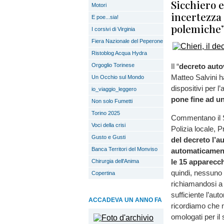
Sicchiero e
Motori
incertezza 
E poe...sia!
polemiche
I corsivi di Virginia
Fiera Nazionale del Peperone
Ristoblog Acqua Hydra
Orgoglio Torinese
Il “
decreto auto
Matteo Salvini h
Un Occhio sul Mondo
dispositivi per l
io_viaggio_leggero
pone fine ad u
Non solo Fumetti
Torino 2025
Commentano il S
Voci della crisi
Polizia locale, 
Gusto e Gusti
del decreto l’a
Banca Territori del Monviso
automaticament
le 15 apparecc
Chirurgia dell'Anima
quindi, nessuno 
Copertina
richiamandosi a 
sufficiente l’au
ACCADEVA UN ANNO FA
ricordiamo che n
omologati per il 