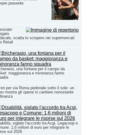
mpre presente
enziato
egato
dacale, scatta lo sciopero nei supermercati
o Retail
cherasio, una fontana per il campo da
ket: maggioranza e minoranza fanno
uadra
ori per via Roma pedonale sotto il sole: un
eo mostra gli operai in cantiere nonostante
rdinanza
abilità, siglato l'accordo tra Acgi, Legacoop e
une: 1,6 milioni di euro per integrare le
orse sul 2026