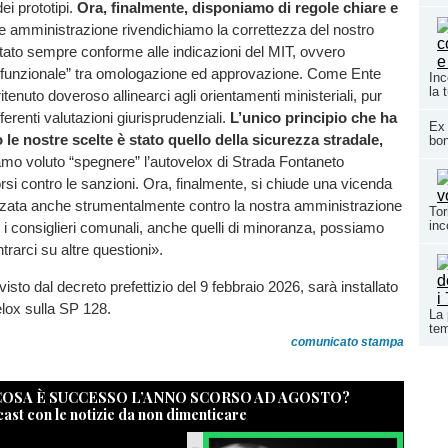
ei prototipi.
Ora, finalmente, disponiamo di regole chiare e
amministrazione rivendichiamo la correttezza del nostro
tato sempre conforme alle indicazioni del MIT, ovvero
e funzionale” tra omologazione ed approvazione. Come Ente
Inc
la 
tenuto doveroso allinearci agli orientamenti ministeriali, pur
fferenti valutazioni giurisprudenziali.
L’unico principio che ha
Ex 
le nostre scelte è stato quello della sicurezza stradale,
bon
mo voluto “spegnere” l’autovelox di Strada Fontaneto
orsi contro le sanzioni. Ora, finalmente, si chiude una vicenda
izzata anche strumentalmente contro la nostra amministrazione
Tor
inc
ti i consiglieri comunali, anche quelli di minoranza, possiamo
trarci su altre questioni».
isto dal decreto prefettizio del 9 febbraio 2026, sarà installato
lox sulla SP 128.
La 
tem
comunicato stampa
 COSA È SUCCESSO L’ANNO SCORSO AD AGOSTO?
cast con le notizie da non dimenticare