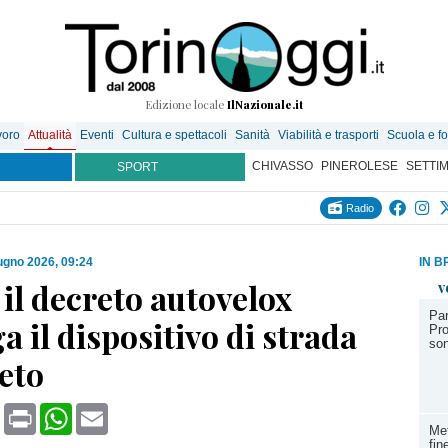
Edizione locale
IlNazionale.it
voro
Attualità
Eventi
Cultura e spettacoli
Sanità
Viabilità e trasporti
Scuola e f
CHIVASSO
PINEROLESE
SETTI
SPORT
Radio
ugno 2026, 09:24
IN B
 il decreto autovelox
v
Par
 il dispositivo di strada
Pro
son
eto
book
X
Print
WhatsApp
Email
Met
fin