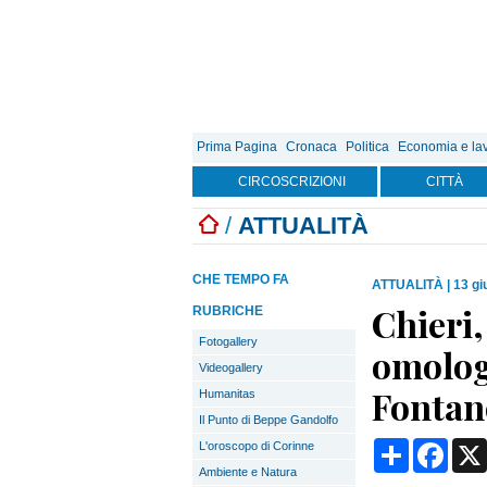
Prima Pagina
Cronaca
Politica
Economia e la
CIRCOSCRIZIONI
CITTÀ
/
ATTUALITÀ
CHE TEMPO FA
ATTUALITÀ
|
13 gi
Chieri,
RUBRICHE
Fotogallery
omologa
Videogallery
Fontan
Humanitas
Il Punto di Beppe Gandolfo
Condividi
Face
L'oroscopo di Corinne
Ambiente e Natura