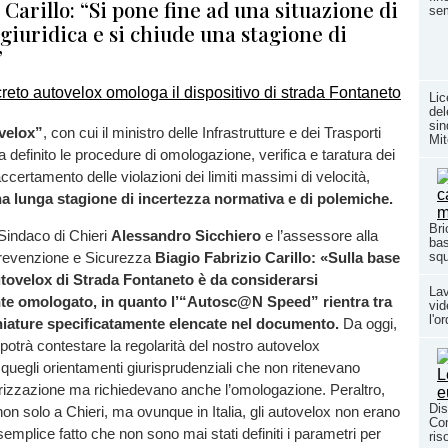
 Carillo: “Si pone fine ad una situazione di
se
giuridica e si chiude una stagione di
”
Lic
del
sin
velox”
, con cui il ministro delle Infrastrutture e dei Trasporti
Mit
a definito le procedure di omologazione, verifica e taratura dei
’accertamento delle violazioni dei limiti massimi di velocità,
na lunga stagione di incertezza normativa e di polemiche.
Bri
indaco di Chieri
Alessandro Sicchiero
e l’assessore alla
bas
sq
Prevenzione e Sicurezza
Biagio Fabrizio Carillo:
«Sulla base
utovelox di Strada Fontaneto è da considerarsi
Lav
e omologato, in quanto l’“Autosc@N Speed” rientra tra
vid
l'o
hiature specificatamente elencate nel documento.
Da oggi,
potrà contestare la regolarità del nostro autovelox
quegli orientamenti giurisprudenziali che non ritenevano
torizzazione ma richiedevano anche l’omologazione. Peraltro,
Dis
on solo a Chieri, ma ovunque in Italia, gli autovelox non erano
Com
semplice fatto che non sono mai stati definiti i parametri per
ris