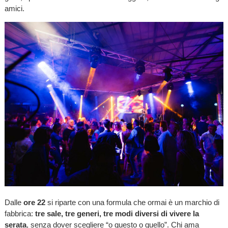
amici.
Dalle
ore 22
si riparte con una formula che ormai è un marchio di
fabbrica:
tre sale, tre generi, tre modi diversi di vivere la
serata
, senza dover scegliere “o questo o quello”. Chi ama