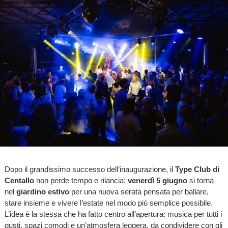
Dopo il grandissimo successo dell’inaugurazione, il
Type Club di
Centallo
non perde tempo e rilancia:
venerdì 5 giugno
si torna
nel
giardino estivo
per una nuova serata pensata per ballare,
stare insieme e vivere l’estate nel modo più semplice possibile.
L’idea è la stessa che ha fatto centro all’apertura: musica per tutti i
gusti, spazi comodi e un’atmosfera leggera, da condividere con gli