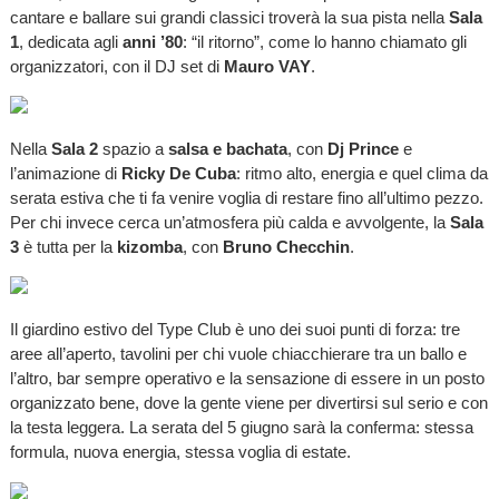
cantare e ballare sui grandi classici troverà la sua pista nella
Sala
1
, dedicata agli
anni ’80
: “il ritorno”, come lo hanno chiamato gli
organizzatori, con il DJ set di
Mauro VAY
.
Nella
Sala 2
spazio a
salsa e bachata
, con
Dj Prince
e
l’animazione di
Ricky De Cuba
: ritmo alto, energia e quel clima da
serata estiva che ti fa venire voglia di restare fino all’ultimo pezzo.
Per chi invece cerca un’atmosfera più calda e avvolgente, la
Sala
3
è tutta per la
kizomba
, con
Bruno Checchin
.
Il giardino estivo del Type Club è uno dei suoi punti di forza: tre
aree all’aperto, tavolini per chi vuole chiacchierare tra un ballo e
l’altro, bar sempre operativo e la sensazione di essere in un posto
organizzato bene, dove la gente viene per divertirsi sul serio e con
la testa leggera. La serata del 5 giugno sarà la conferma: stessa
formula, nuova energia, stessa voglia di estate.