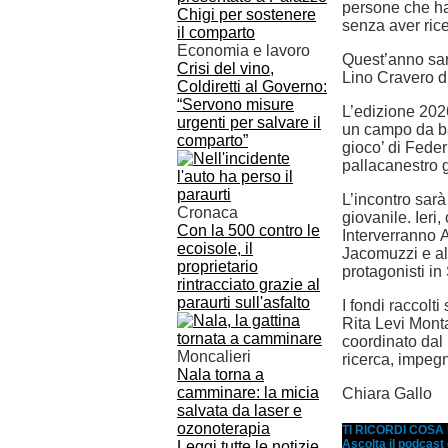
persone che ha
senza aver rice
Economia e lavoro
Quest’anno sar
Crisi del vino,
Lino Cravero di
Coldiretti al Governo:
“Servono misure
L’edizione 2026
urgenti per salvare il
un campo da bas
comparto”
gioco’ di Federi
pallacanestro g
L’incontro sar
Cronaca
giovanile. Ieri
Con la 500 contro le
Interverranno 
ecoisole, il
Jacomuzzi e alc
proprietario
protagonisti in
rintracciato grazie al
paraurti sull'asfalto
I fondi raccolt
Rita Levi Monta
coordinato dal
Moncalieri
ricerca, impegn
Nala torna a
camminare: la micia
Chiara Gallo
salvata da laser e
ozonoterapia
TI RICORDI COS
Ascolta il podcast
Leggi tutte le notizie