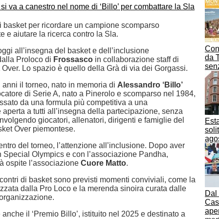
i basket per ricordare un campione scomparso
e aiutare la ricerca contro la Sla.
Con
oggi all’insegna del basket e dell’inclusione
da T
dalla Proloco di
Frossasco
in collaborazione staff di
sen
Over. Lo spazio è quello della Grà di via dei Gorgassi.
 anni il torneo, nato in memoria di
Alessandro ‘Billo’
iocatore di Serie A, nato a Pinerolo e scomparso nel 1984,
assato da una formula più competitiva a una
aperta a tutti all’insegna della partecipazione, senza
oinvolgendo giocatori, allenatori, dirigenti e famiglie del
Esta
ket Over piemontese.
soli
ago
 centro del torneo, l’attenzione all’inclusione. Dopo aver
n Special Olympics e con l’associazione Pandha,
à ospite l’associazione
Cuore Matto
.
contri di basket sono previsti momenti conviviali, come la
izzata dalla Pro Loco e la merenda sinoira curata dalle
Dal
l’organizzazione.
Cas
aper
e anche il ‘Premio Billo’, istituito nel 2025 e destinato a