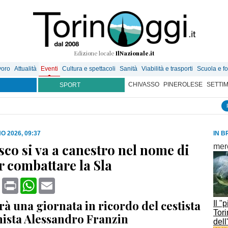
Edizione locale
IlNazionale.it
voro
Attualità
Eventi
Cultura e spettacoli
Sanità
Viabilità e trasporti
Scuola e f
CHIVASSO
PINEROLESE
SETTI
SPORT
O 2026, 09:37
IN B
sco si va a canestro nel nome di
mer
er combattare la Sla
book
X
Print
WhatsApp
Email
à una giornata in ricordo del cestista
Il "
Tori
nista Alessandro Franzin
dell