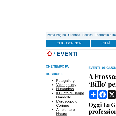
Prima Pagina
Cronaca
Politica
Economia e la
CIRCOSCRIZIONI
CITTÀ
/
EVENTI
CHE TEMPO FA
EVENTI
|
06 GIUGN
A Frossa
RUBRICHE
Fotogallery
‘Billo’ p
Videogallery
Humanitas
Condividi
Face
Il Punto di Beppe
Gandolfo
L'oroscopo di
Oggi La Gr
Corinne
Ambiente e
professio
Natura