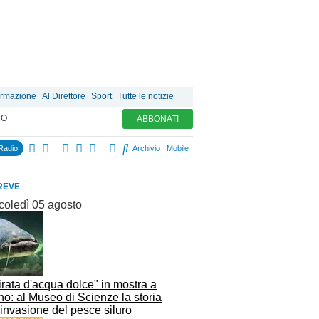
ormazione
Al Direttore
Sport
Tutte le notizie
MO
ABBONATI
Radio
Archivio
Mobile
REVE
coledì 05 agosto
pirata d'acqua dolce" in mostra a
no: al Museo di Scienze la storia
'invasione del pesce siluro