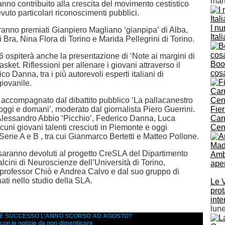
mar
nno contribuito alla crescita del movimento cestistico
vuto particolari riconoscimenti pubblici.
I nu
anno premiati Gianpiero Magliano ‘gianpipa’ di Alba,
Ital
 Bra, Nina Flora di Torino e Marida Pellegrini di Torino.
 ospiterà anche la presentazione di ‘Note ai margini di
Boos
ket. Riflessioni per allenare i giovani attraverso il
cos
co Danna, tra i più autorevoli esperti italiani di
iovanile.
à accompagnato dal dibattito pubblico ‘La pallacanestro
, oggi e domani’, moderato dal giornalista Piero Guerrini.
Fie
Alessandro Abbio ‘Picchio’, Federico Danna, Luca
Car
uni giovani talenti cresciuti in Piemonte e oggi
Cent
 Serie A e B , tra cui Gianmarco Bertetti e Matteo Pollone.
i saranno devoluti al progetto CreSLA del Dipartimento
Ambr
lcini di Neuroscienze dell’Università di Torino,
aper
 professor Chiò e Andrea Calvo e dal suo gruppo di
ati nello studio della SLA.
Le 
prot
inte
lun
A È SUCCESSO L’ANNO SCORSO AD AGOSTO?
 con le notizie da non dimenticare