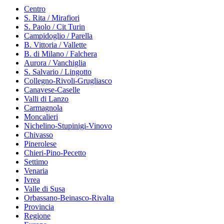
Centro
S. Rita / Mirafiori
S. Paolo / Cit Turin
Campidoglio / Parella
B. Vittoria / Vallette
B. di Milano / Falchera
Aurora / Vanchiglia
S. Salvario / Lingotto
Collegno-Rivoli-Grugliasco
Canavese-Caselle
Valli di Lanzo
Carmagnola
Moncalieri
Nichelino-Stupinigi-Vinovo
Chivasso
Pinerolese
Chieri-Pino-Pecetto
Settimo
Venaria
Ivrea
Valle di Susa
Orbassano-Beinasco-Rivalta
Provincia
Regione