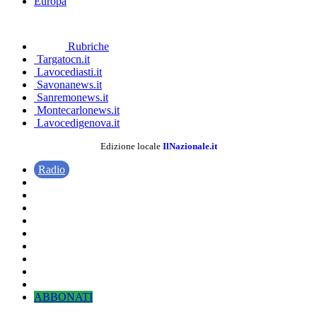
Europa
Rubriche
Targatocn.it
Lavocediasti.it
Savonanews.it
Sanremonews.it
Montecarlonews.it
Lavocedigenova.it
Edizione locale
IlNazionale.it
Radio
ABBONATI