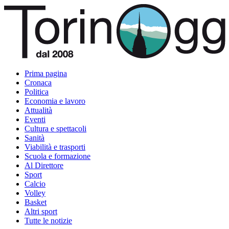
Prima pagina
Cronaca
Politica
Economia e lavoro
Attualità
Eventi
Cultura e spettacoli
Sanità
Viabilità e trasporti
Scuola e formazione
Al Direttore
Sport
Calcio
Volley
Basket
Altri sport
Tutte le notizie